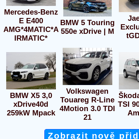
Mercedes-Benz
Ja
E E400
BMW 5 Touring
Exclu
AMG*4MATIC*A
550e xDrive | M
tG
IRMATIC*
Volkswagen
BMW X5 3,0
Škoda
Touareg R-Line
xDrive40d
TSI 
4Motion 3.0 TDI
259kW Mpack
Am
21
Zobrazit nově při