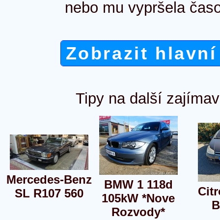
nebo mu vypršela časo
Zobrazit hlavní
Tipy na další zajímav
Mercedes-Benz
BMW 1 118d
Cit
SL R107 560
105kW *Nove
B
Rozvody*