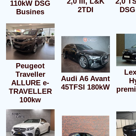
2,0 III, L&K
2,0 T
110kW DSG
2TDI
DSG
Busines
Peugeot
Le
Traveller
Audi A6 Avant
H
ALLURE e-
45TFSI 180kW
prem
TRAVELLER
100kw