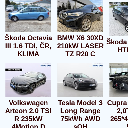
Škoda Octavia
BMW X6 30XD
Škoda 
III 1.6 TDI, ČR,
210kW LASER
HT
KLIMA
TZ R20 C
Volkswagen
Tesla Model 3
Cupra
Arteon 2.0 TSI
Long Range
2,0
R 235kW
75kWh AWD
265*
4Motion D
sOH