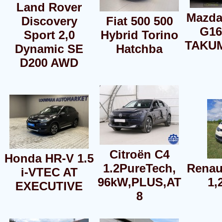
Land Rover
Mazda
Discovery
Fiat 500 500
G16
Sport 2,0
Hybrid Torino
TAKUM
Dynamic SE
Hatchba
D200 AWD
Citroën C4
Honda HR-V 1.5
1.2PureTech,
Renau
i-VTEC AT
96kW,PLUS,AT
1,
EXECUTIVE
8