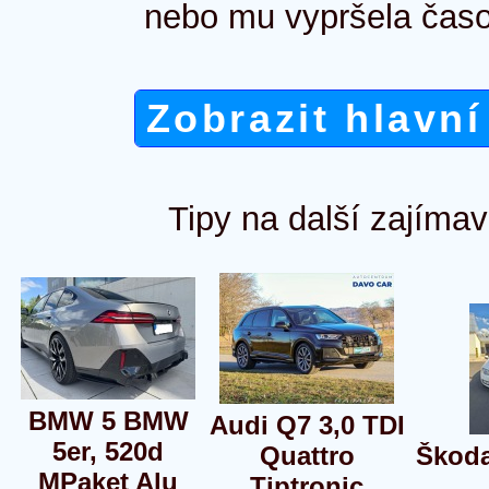
nebo mu vypršela časo
Zobrazit hlavní
Tipy na další zajímav
BMW 5 BMW
Audi Q7 3,0 TDI
5er, 520d
Quattro
Škoda
MPaket Alu
Tiptronic