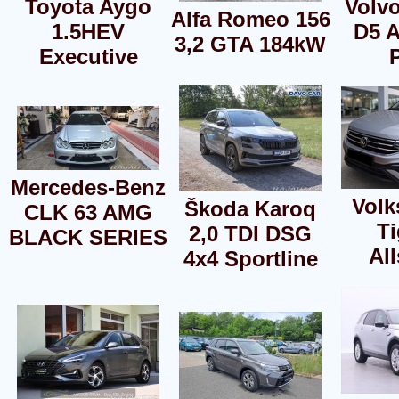
Toyota Aygo
Volvo
Alfa Romeo 156
1.5HEV
D5 
3,2 GTA 184kW
Executive
Mercedes-Benz
Vol
Škoda Karoq
CLK 63 AMG
T
2,0 TDI DSG
BLACK SERIES
Al
4x4 Sportline