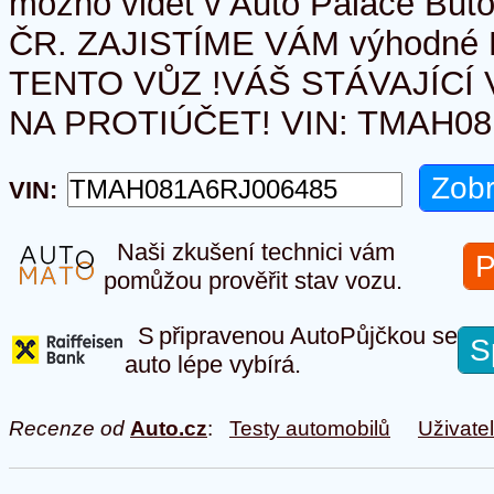
možno vidět v Auto Palace Bu
ČR. ZAJISTÍME VÁM výhodné
TENTO VŮZ !VÁŠ STÁVAJÍCÍ
NA PROTIÚČET! VIN: TMAH08
VIN:
Naši zkušení technici vám
P
pomůžou prověřit stav vozu.
S připravenou AutoPůjčkou se
S
auto lépe vybírá.
Recenze od
Auto.cz
:
Testy automobilů
Uživate