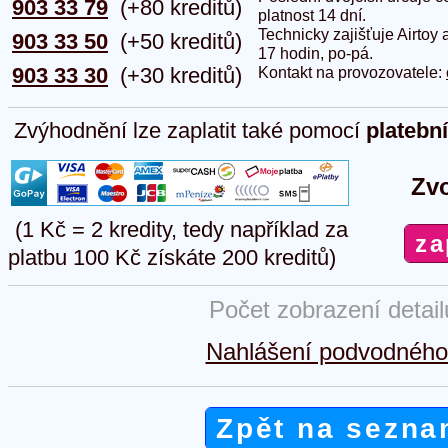
903 33 79
(+80 kreditů)
platnost 14 dní.
Technicky zajišťuje Airtoy 
903 33 50
(+50 kreditů)
17 hodin, po-pá.
903 33 30
(+30 kreditů)
Kontakt na provozovatele:
Zvýhodnění lze zaplatit také pomocí
platebn
Zvo
(1 Kč = 2 kredity, tedy například za
platbu 100 Kč získáte 200 kreditů)
Počet zobrazení detai
Nahlášení podvodného 
Zpět na sezna