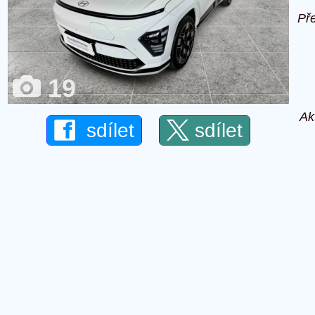
Př
19
Ak
sdílet
sdílet