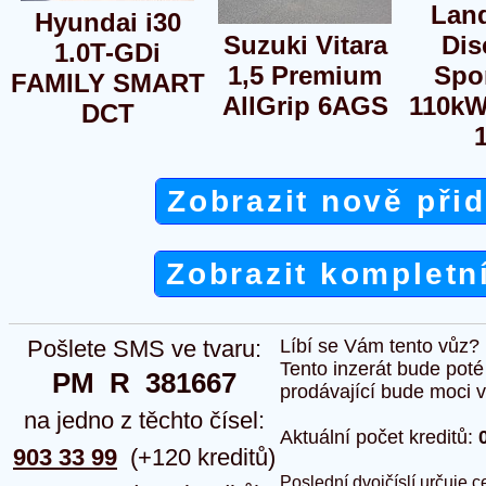
Lan
Hyundai i30
Suzuki Vitara
Dis
1.0T-GDi
1,5 Premium
Spor
FAMILY SMART
AllGrip 6AGS
110k
DCT
Zobrazit nově při
Zobrazit kompletn
Pošlete SMS ve tvaru:
Líbí se Vám tento vůz?
Tento inzerát bude pot
PM  R  381667
prodávající bude moci vlo
na jedno z těchto čísel:
Aktuální počet kreditů:
903 33 99
(+120 kreditů)
Poslední dvojčíslí určuje