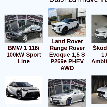
Land Rover
BMW 1 116i
Range Rover
Škod
100kW Sport
Evoque 1,5 S
1,
Line
P269e PHEV
Ambit
AWD