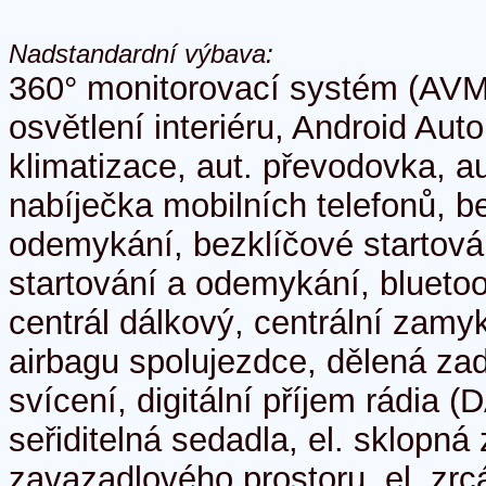
Nadstandardní výbava:
360° monitorovací systém (AVM
osvětlení interiéru, Android Auto
klimatizace, aut. převodovka, a
nabíječka mobilních telefonů, b
odemykání, bezklíčové startová
startování a odemykání, bluetoo
centrál dálkový, centrální zamy
airbagu spolujezdce, dělená za
svícení, digitální příjem rádia (D
seřiditelná sedadla, el. sklopná 
zavazadlového prostoru, el. zrc