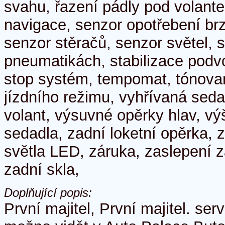
svahu, řazení pádly pod volantem
navigace, senzor opotřebení br
senzor stěračů, senzor světel, s
pneumatikách, stabilizace podvo
stop systém, tempomat, tónova
jízdního režimu, vyhřívaná seda
volant, výsuvné opěrky hlav, vý
sedadla, zadní loketní opěrka, 
světla LED, záruka, zaslepení
zadní skla,
Doplňující popis:
První majitel, První majitel. ser