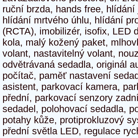
ruční brzda, hands free, hlídání
hlídání mrtvého úhlu, hlídání pr
(RCTA), imobilizér, isofix, LED d
kola, malý kožený paket, mlhovk
volant, nastavitelný volant, no
odvětrávaná sedadla, originál au
počítač, paměť nastavení sedadl
asistent, parkovací kamera, pa
přední, parkovací senzory zadn
sedadel, polohovací sedadla, po
potahy kůže, protiprokluzový s
přední světla LED, regulace rych