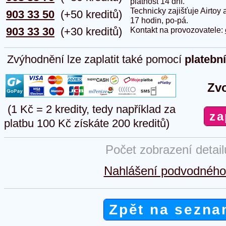
platnost 14 dní.
Technicky zajišťuje Airtoy 
903 33 50
(+50 kreditů)
17 hodin, po-pá.
903 33 30
(+30 kreditů)
Kontakt na provozovatele:
Zvýhodnění lze zaplatit také pomocí
platebn
Zvo
(1 Kč = 2 kredity, tedy například za
platbu 100 Kč získáte 200 kreditů)
Počet zobrazení detai
Nahlášení podvodného 
Zpět na sezna