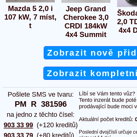
Mazda 5 2,0 i
Jeep Grand
Škod
107 kW, 7 míst,
Cherokee 3,0
2,0 T
t
CRDI 184kW
4x4 
4x4 Summit
Zobrazit nově při
Zobrazit kompletn
Pošlete SMS ve tvaru:
Líbí se Vám tento vůz?
Tento inzerát bude pot
PM  R  381596
prodávající bude moci vlo
na jedno z těchto čísel:
Aktuální počet kreditů:
903 33 99
(+120 kreditů)
Poslední dvojčíslí určuje
903 33 79
(+80 kreditů)