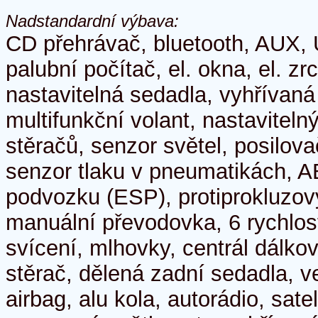
Nadstandardní výbava:
CD přehrávač, bluetooth, AUX, 
palubní počítač, el. okna, el. z
nastavitelná sedadla, vyhřívaná
multifunkční volant, nastaviteln
stěračů, senzor světel, posilov
senzor tlaku v pneumatikách, AB
podvozku (ESP), protiprokluzov
manuální převodovka, 6 rychlos
svícení, mlhovky, centrál dálkov
stěrač, dělená zadní sedadla, v
airbag, alu kola, autorádio, sate