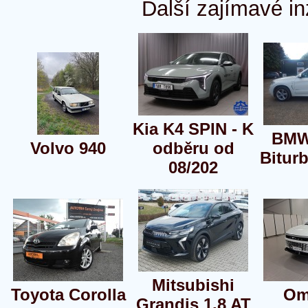
Další zajímavé in
Kia K4 SPIN - K
BMW
Volvo 940
odběru od
Bitur
08/202
Mitsubishi
Toyota Corolla
Om
Grandis 1.8 AT