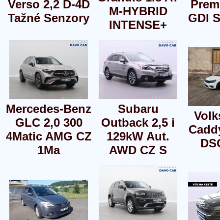
Verso 2,2 D-4D
Prem
M-HYBRID
Tažné Senzory
GDI 
INTENSE+
Mercedes-Benz
Subaru
Vol
GLC 2,0 300
Outback 2,5 i
Caddy
4Matic AMG CZ
129kW Aut.
DS
1Ma
AWD CZ S