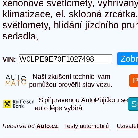
xenonové světlomety, vyhřívaný 
klimatizace, el. sklopná zrcátka
světlomety, hlídání jízdního pru
sedadla,
VIN:
Naši zkušení technici vám
P
pomůžou prověřit stav vozu.
S připravenou AutoPůjčkou se
S
auto lépe vybírá.
Recenze od
Auto.cz
:
Testy automobilů
Uživate