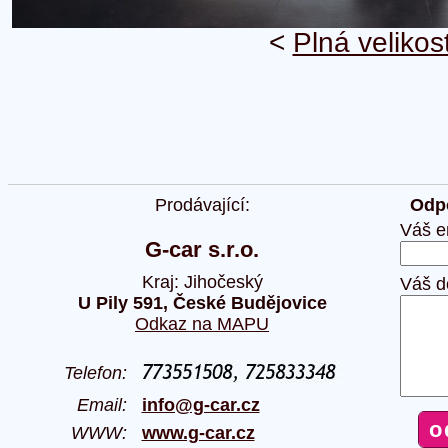
<
Plná velikos
Prodávající:
Odpo
Váš e
G-car s.r.o.
Kraj: Jihočeský
Váš d
U Pily 591, České Budějovice
Odkaz na MAPU
Telefon:
Email:
info@g-car.cz
WWW:
www.g-car.cz