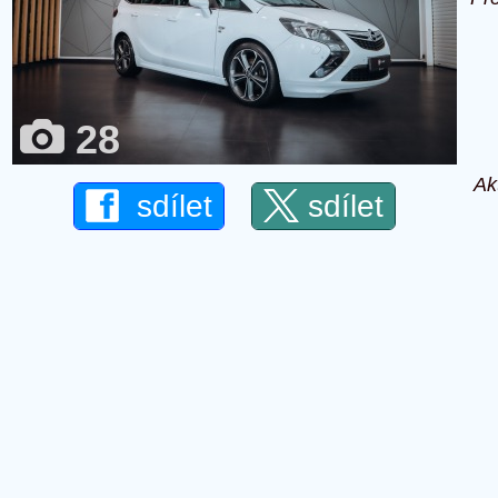
28
Ak
sdílet
sdílet