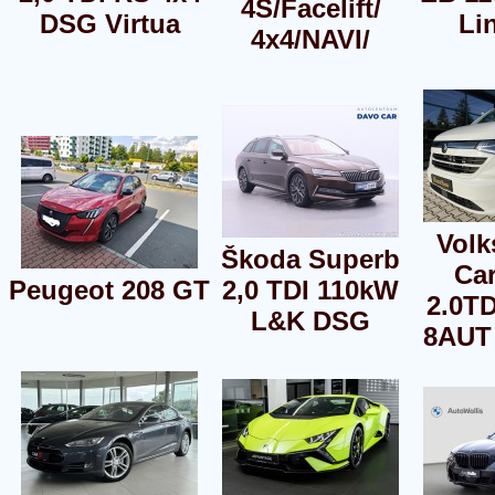
4S/Facelift/
DSG Virtua
Li
4x4/NAVI/
Vol
Škoda Superb
Car
Peugeot 208 GT
2,0 TDI 110kW
2.0T
L&K DSG
8AUT