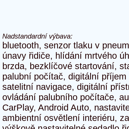
Nadstandardní výbava:
bluetooth, senzor tlaku v pneum
únavy řidiče, hlídání mrtvého úh
brzda, bezklíčové startování, st
palubní počítač, digitální příje
satelitní navigace, digitální přís
ovládání palubního počítače, au
CarPlay, Android Auto, nastavite
ambientní osvětlení interiéru, z
výškově nastavitelné sedadlo ři