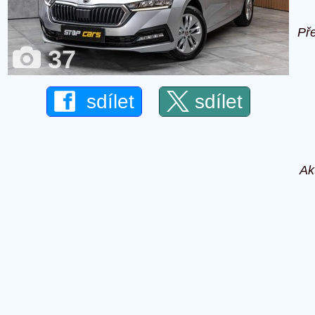
Př
37
sdílet
sdílet
Ak