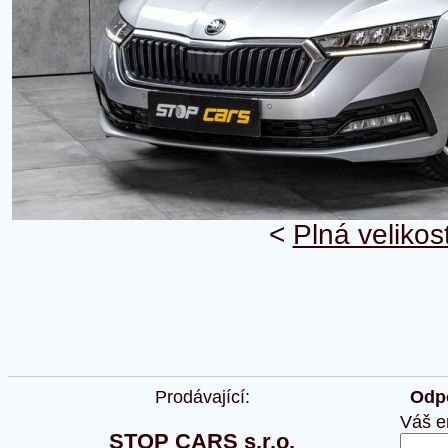
<
Plná velikos
Prodávající:
Odpo
Váš e
STOP CARS s.r.o.