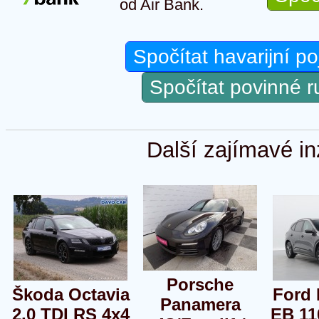
od Air Bank.
Spočítat havarijní po
Spočítat povinné 
Další zajímavé in
Porsche
Škoda Octavia
Ford 
Panamera
2,0 TDI RS 4x4
EB 11