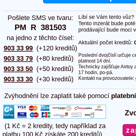
Pošlete SMS ve tvaru:
Líbí se Vám tento vůz?
Tento inzerát bude pot
PM  R  381503
prodávající bude moci vlo
na jedno z těchto čísel:
Aktuální počet kreditů:
903 33 99
(+120 kreditů)
Poslední dvojčíslí určuje
903 33 79
(+80 kreditů)
platnost 14 dní.
Technicky zajišťuje Airtoy 
903 33 50
(+50 kreditů)
17 hodin, po-pá.
903 33 30
(+30 kreditů)
Kontakt na provozovatele:
Zvýhodnění lze zaplatit také pomocí
platebn
Zvo
(1 Kč = 2 kredity, tedy například za
platbu 100 Kč získáte 200 kreditů)