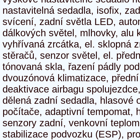
nastavitelná sedadla, isofix, za
svícení, zadní světla LED, auto
dálkových světel, mlhovky, alu k
vyhřívaná zrcátka, el. sklopná 
stěračů, senzor světel, el. předn
tónovaná skla, řazení pádly po
dvouzónová klimatizace, přední
deaktivace airbagu spolujezdce,
dělená zadní sedadla, hlasové 
počítače, adaptivní tempomat, 
senzory zadní, venkovní teplomě
stabilizace podvozku (ESP), pr