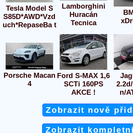
Lamborghini
Tesla Model S
BM
Huracán
S85D*AWD*Vzd
xDr
Tecnica
uch*RepaseBa t
Porsche Macan
Ford S-MAX 1,6
Jag
4
SCTi 160PS
2.2d
AKCE !
n/A
Zobrazit nově při
Zobrazit kompletn