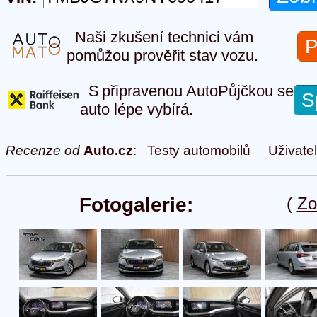
Naši zkušení technici vám
P
pomůžou prověřit stav vozu.
S připravenou AutoPůjčkou se
S
auto lépe vybírá.
Recenze od
Auto.cz
:
Testy automobilů
Uživate
Fotogalerie:
(
Zo