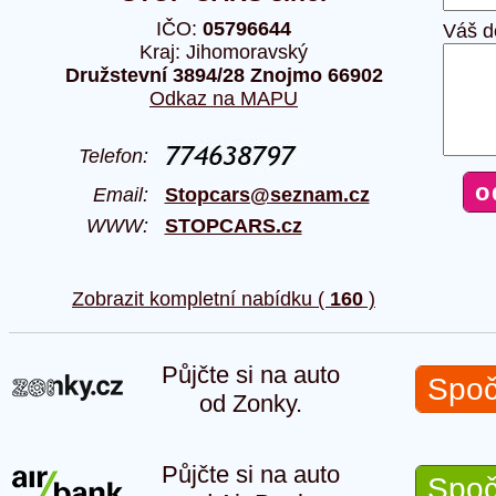
IČO:
05796644
Váš d
Kraj: Jihomoravský
Družstevní 3894/28 Znojmo 66902
Odkaz na MAPU
Telefon:
Email:
Stopcars@seznam.cz
WWW:
STOPCARS.cz
Zobrazit kompletní nabídku (
160
)
Půjčte si na auto
Spoč
od Zonky.
Půjčte si na auto
Spoč