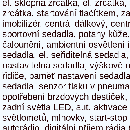
el. sklopná zrcátka, el. zrcátka
zrcátka, startování tlačítkem, 
imobilizér, centrál dálkový, cen
sportovní sedadla, potahy kůže,
čalounění, ambientní osvětlení i
sedadla, el. seřiditelná sedadla
nastavitelná sedadla, výškově n
řidiče, paměť nastavení sedadla
sedadla, senzor tlaku v pneuma
opotřebení brzdových destiček,
zadní světla LED, aut. aktivace
světlometů, mlhovky, start-sto
autorádio, digitální příjem rádi