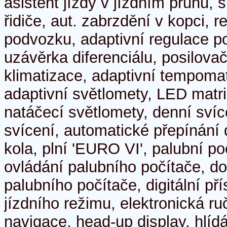
asistent jízdy v jízdním pruhu,
řidiče, aut. zabrzdění v kopci, r
podvozku, adaptivní regulace p
uzávěrka diferenciálu, posilovač 
klimatizace, adaptivní tempom
adaptivní světlomety, LED matr
natáčecí světlomety, denní sví
svícení, automatické přepínání 
kola, plní 'EURO VI', palubní po
ovládání palubního počítače, d
palubního počítače, digitální přís
jízdního režimu, elektronická ruč
navigace, head-up display, hlídá