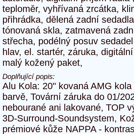
teploměr, vyhřívaná zrcátka, kl
přihrádka, dělená zadní sedadla,
tónovaná skla, zatmavená zadní
střecha, podélný posuv sedadel
hlav, el. startér, záruka, digitál
malý kožený paket,
Doplňující popis:
Alu Kola: 20" kovaná AMG kola
barvě, Tovární záruka do 01/202
nebourané ani lakované, TOP v
3D-Surround-Soundsystem, Kož
prémiové kůže NAPPA - kontrast