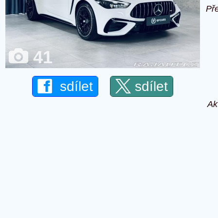
Př
41
sdílet
sdílet
Ak