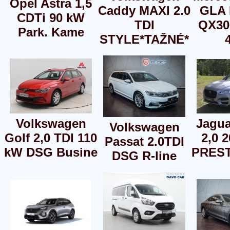
Opel Astra 1,5
Caddy MAXI 2.0
GLA 
CDTi 90 kW
TDI
QX30
Park. Kame
STYLE*TAŽNÉ*
Volkswagen
Jagua
Volkswagen
Golf 2,0 TDI 110
2,0 
Passat 2.0TDI
kW DSG Busine
PREST
DSG R-line