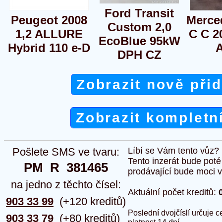
Ford Transit
Peugeot 2008
Merce
Custom 2,0
1,2 ALLURE
C C 2
EcoBlue 95kW
Hybrid 110 e-D
DPH CZ
Zobrazit nově při
Zobrazit kompletn
Pošlete SMS ve tvaru:
Líbí se Vám tento vůz?
Tento inzerát bude pot
PM  R  381465
prodávající bude moci vlo
na jedno z těchto čísel:
Aktuální počet kreditů:
903 33 99
(+120 kreditů)
Poslední dvojčíslí určuje
903 33 79
(+80 kreditů)