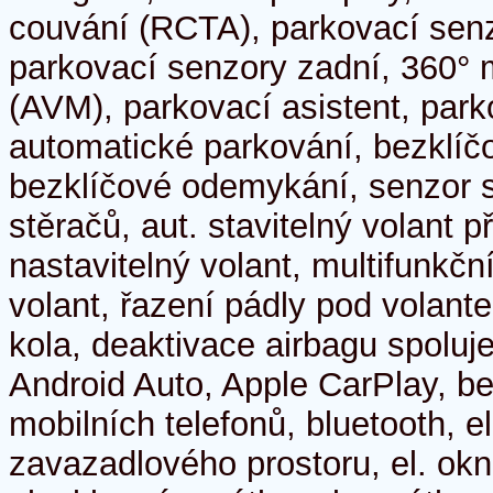
couvání (RCTA), parkovací senz
parkovací senzory zadní, 360° 
(AVM), parkovací asistent, par
automatické parkování, bezklíčo
bezklíčové odemykání, senzor s
stěračů, aut. stavitelný volant p
nastavitelný volant, multifunkčn
volant, řazení pádly pod volant
kola, deaktivace airbagu spoluj
Android Auto, Apple CarPlay, b
mobilních telefonů, bluetooth, el
zavazadlového prostoru, el. okn