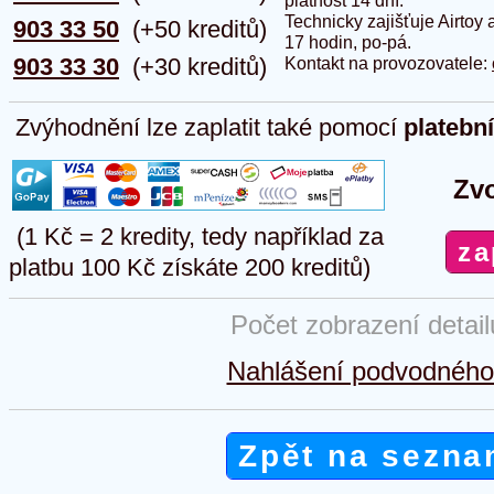
platnost 14 dní.
Technicky zajišťuje Airtoy 
903 33 50
(+50 kreditů)
17 hodin, po-pá.
903 33 30
(+30 kreditů)
Kontakt na provozovatele:
Zvýhodnění lze zaplatit také pomocí
platebn
Zvo
(1 Kč = 2 kredity, tedy například za
platbu 100 Kč získáte 200 kreditů)
Počet zobrazení detai
Nahlášení podvodného 
Zpět na sezna