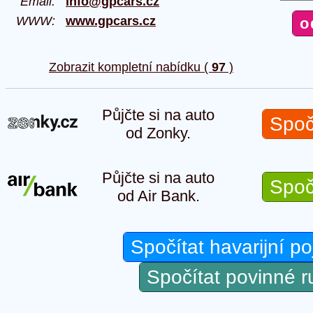
Email:
info@gpcars.cz
WWW:
www.gpcars.cz
Zobrazit kompletní nabídku (
97
)
Půjčte si na auto
Spoč
od Zonky.
Půjčte si na auto
Spoč
od Air Bank.
Spočítat havarijní po
Spočítat povinné 