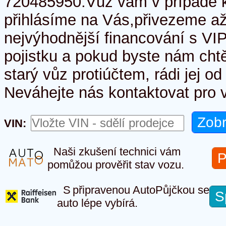
720485950.Vůz vám v případě k
přihlásíme na Vás,přivezeme až
nejvýhodnější financování s V
pojistku a pokud byste nám cht
starý vůz protiúčtem, rádi jej o
Neváhejte nás kontaktovat pro v
VIN:
Naši zkušení technici vám
P
pomůžou prověřit stav vozu.
S připravenou AutoPůjčkou se
S
auto lépe vybírá.