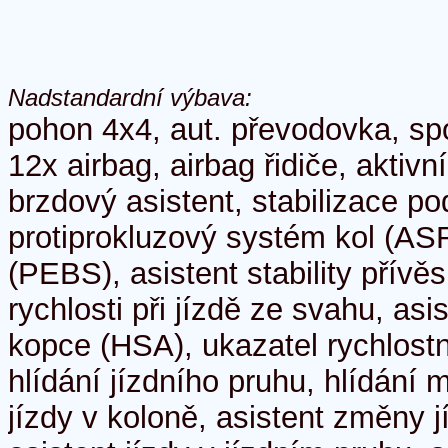
Nadstandardní výbava:
pohon 4x4, aut. převodovka, sp
12x airbag, airbag řidiče, aktiv
brzdový asistent, stabilizace 
protiprokluzový systém kol (AS
(PEBS), asistent stability přívě
rychlosti při jízdě ze svahu, asi
kopce (HSA), ukazatel rychlostní
hlídání jízdního pruhu, hlídání 
jízdy v koloně, asistent změny j