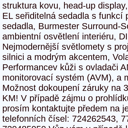
struktura kovu, head-up displa
EL seřiditelná sedadla s funkcí
sedadla, Burmester Surround-
ambientní osvětlení interiéru, 
Nejmodernější světlomety s pro
silnici a modrým akcentem, Vo
Performancev kůži s ovladači A
monitorovací systém (AVM), a m
Možnost dokoupení záruky na 3
KM! V případě zájmu o prohlídk
prosím kontaktujte předem na 
telefonních čísel: 724262543, 