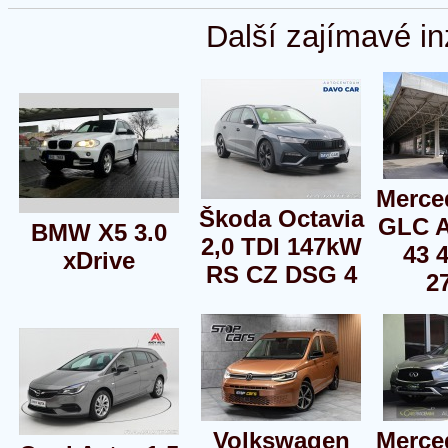
Další zajímavé in
Merce
Škoda Octavia
GLC 
BMW X5 3.0
2,0 TDI 147kW
43 
xDrive
RS CZ DSG 4
2
Volkswagen
Merce