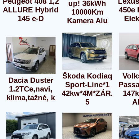
Peugeot 408 1,2
Lexus
up! 36kWh
ALLURE Hybrid
450e
10000Km
145 e-D
Elek
Kamera Alu
Škoda Kodiaq
Vol
Dacia Duster
Sport-Line*1
Passa
1.2TCe,navi,
42kw*4M*ZÁR.
147
klima,tažné, k
5
Al