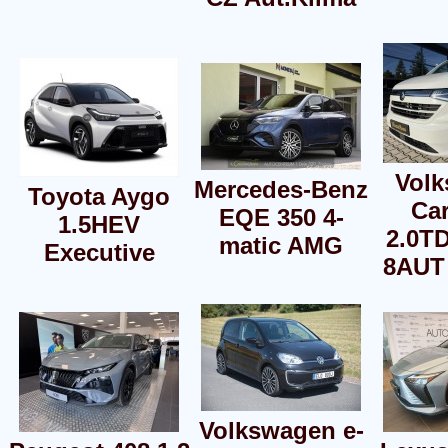
Vol
Mercedes-Benz
Toyota Aygo
Car
EQE 350 4-
1.5HEV
2.0T
matic AMG
Executive
8AUT
Volkswagen e-