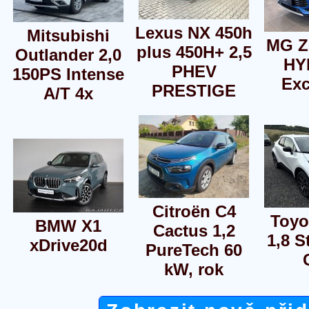
Lexus NX 450h
Mitsubishi
MG Z
plus 450H+ 2,5
Outlander 2,0
HY
PHEV
150PS Intense
Exc
PRESTIGE
A/T 4x
Citroën C4
Toyo
BMW X1
Cactus 1,2
1,8 S
xDrive20d
PureTech 60
kW, rok