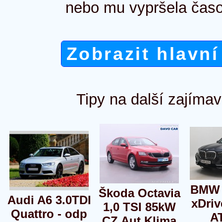
nebo mu vypršela časo
Zobrazit hlavní
Tipy na další zajímav
BMW 
Škoda Octavia
Audi A6 3.0TDI
xDri
1,0 TSI 85kW
Quattro - odp
A
CZ Aut.Klima