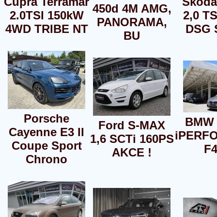
Cupra Terramar
Škoda
450d 4M AMG,
2.0TSI 150kW
2,0 T
PANORAMA,
4WD TRIBE NT
DSG 
BU
Porsche
BMW 
Ford S-MAX
Cayenne E3 II
iPERF
1,6 SCTi 160PS
Coupe Sport
F4
AKCE !
Chrono