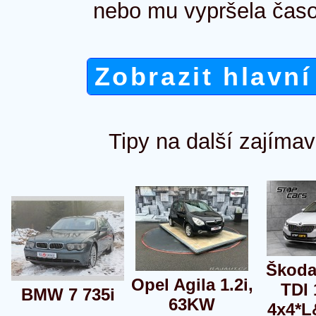
nebo mu vypršela časo
Zobrazit hlavní
Tipy na další zajímav
Škoda
Opel Agila 1.2i,
TDI
BMW 7 735i
63KW
4x4*L