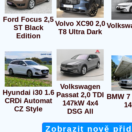
Ford Focus 2,5
Volvo XC90 2,0
Volksw
ST Black
T8 Ultra Dark
Edition
Volkswagen
Hyundai i30 1.6
Passat 2,0 TDI
BMW 7 
CRDi Automat
147kW 4x4
1
CZ Style
DSG All
Zobrazit nově při