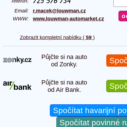
Telefon:
Email:
r.macek@louwman.cz
WWW:
www.louwman-automarket.cz
Zobrazit kompletní nabídku (
59
)
Půjčte si na auto
Spoč
od Zonky.
Půjčte si na auto
Spoč
od Air Bank.
Spočítat havarijní po
Spočítat povinné 