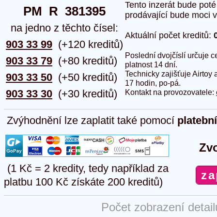
Tento inzerát bude pot
PM  R  381395
prodávající bude moci vlo
na jedno z těchto čísel:
Aktuální počet kreditů:
903 33 99
(+120 kreditů)
Poslední dvojčíslí určuje
903 33 79
(+80 kreditů)
platnost 14 dní.
Technicky zajišťuje Airtoy 
903 33 50
(+50 kreditů)
17 hodin, po-pá.
903 33 30
(+30 kreditů)
Kontakt na provozovatele:
Zvýhodnění lze zaplatit také pomocí
platebn
Zvo
(1 Kč = 2 kredity, tedy například za
platbu 100 Kč získáte 200 kreditů)
Počet zobrazení detai