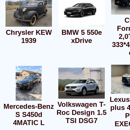
C
For
Chrysler KEW
BMW 5 550e
2,0
1939
xDrive
333*
Lexus
Volkswagen T-
Mercedes-Benz
plus 
Roc Design 1.5
S S450d
P
TSI DSG7
4MATIC L
EXE