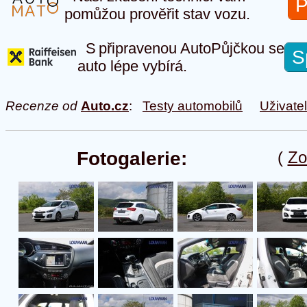
P
pomůžou prověřit stav vozu.
S připravenou AutoPůjčkou se
S
auto lépe vybírá.
Recenze od
Auto.cz
:
Testy automobilů
Uživate
Fotogalerie:
(
Zo