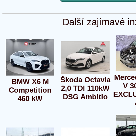
Další zajímavé in
Merce
Škoda Octavia
BMW X6 M
V 3
2,0 TDI 110kW
Competition
EXCLU
DSG Ambitio
460 kW