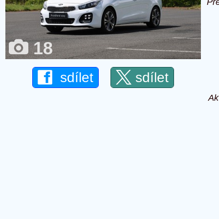
Př
18
sdílet
sdílet
Ak