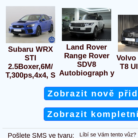
Land Rover
Subaru WRX
Range Rover
STI
Volvo
SDV8
2.5Boxer,6M/
T8 Ul
Autobiograph y
T,300ps,4x4, S
Zobrazit nově při
Zobrazit kompletn
Pošlete SMS ve tvaru:
Líbí se Vám tento vůz?