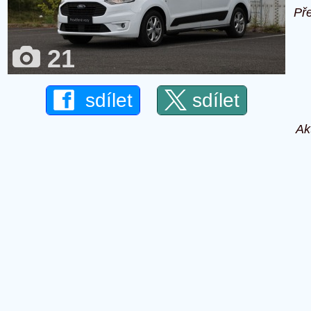
Př
21
sdílet
sdílet
Ak