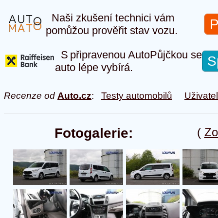
Naši zkušení technici vám
P
pomůžou prověřit stav vozu.
S připravenou AutoPůjčkou se
S
auto lépe vybírá.
Recenze od
Auto.cz
:
Testy automobilů
Uživate
Fotogalerie:
(
Zo