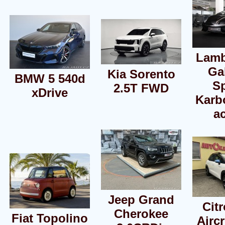
Lamb
Ga
Kia Sorento
BMW 5 540d
S
2.5T FWD
xDrive
Karb
a
Jeep Grand
Cit
Cherokee
Fiat Topolino
Aircr