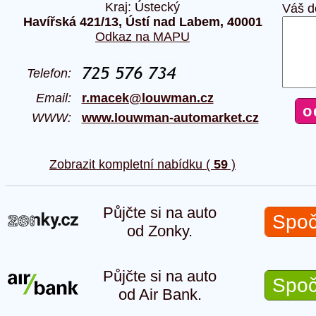
Kraj: Ústecký
Váš d
Havířská 421/13, Ústí nad Labem, 40001
Odkaz na MAPU
Telefon:
Email:
r.macek@louwman.cz
WWW:
www.louwman-automarket.cz
Zobrazit kompletní nabídku (
59
)
Půjčte si na auto
Spoč
od Zonky.
Půjčte si na auto
Spoč
od Air Bank.