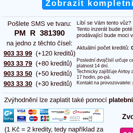
Zobrazit kompletn
Pošlete SMS ve tvaru:
Líbí se Vám tento vůz?
Tento inzerát bude pot
PM  R  381390
prodávající bude moci vlo
na jedno z těchto čísel:
Aktuální počet kreditů:
903 33 99
(+120 kreditů)
Poslední dvojčíslí určuje
903 33 79
(+80 kreditů)
platnost 14 dní.
Technicky zajišťuje Airtoy 
903 33 50
(+50 kreditů)
17 hodin, po-pá.
903 33 30
(+30 kreditů)
Kontakt na provozovatele:
Zvýhodnění lze zaplatit také pomocí
platebn
Zvo
(1 Kč = 2 kredity, tedy například za