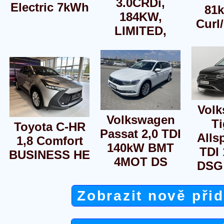
3.0CRDi,
Electric 7kWh
81
184KW,
Curl
LIMITED,
Vol
Volkswagen
T
Toyota C-HR
Passat 2,0 TDI
Alls
1,8 Comfort
140kW BMT
TDI
BUSINESS HE
4MOT DS
DSG
Zobrazit nově při