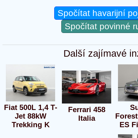
Spočítat havarijní po
Spočítat povinné 
Další zajímavé in
Fiat 500L 1,4 T-
S
Ferrari 458
Jet 88kW
Forest
Italia
Trekking K
ES F