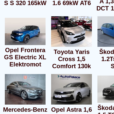
A 1,3
S S 320 165kW
1.6 69kW AT6
DCT 
Opel Frontera
Toyota Yaris
Škod
GS Electric XL
Cross 1,5
1.2T
Elektromot
Comfort 130k
S
Škod
Mercedes-Benz
Opel Astra 1,6