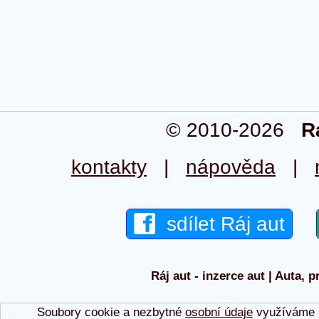
© 2010-2026
R
kontakty
|
nápověda
|
sdílet Ráj aut
Ráj aut - inzerce aut | Auta, p
Soubory cookie a nezbytné
osobní údaje
využíváme p