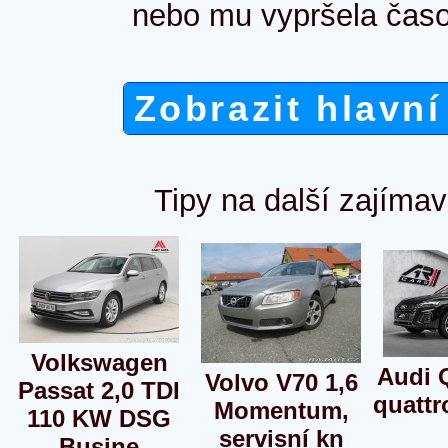
nebo mu vypršela časo
Zobrazit hlavní
Tipy na další zajímav
Volkswagen
Audi 
Volvo V70 1,6
Passat 2,0 TDI
quattr
Momentum,
110 KW DSG
servisní kn
Busine