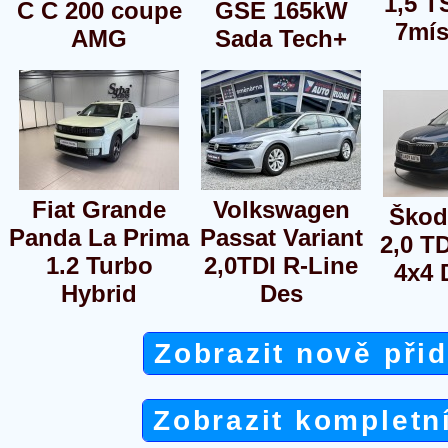
1,5 T
C C 200 coupe
GSE 165kW
7mís
AMG
Sada Tech+
Fiat Grande
Volkswagen
Škod
Panda La Prima
Passat Variant
2,0 T
1.2 Turbo
2,0TDI R-Line
4x4
Hybrid
Des
Zobrazit nově při
Zobrazit kompletn