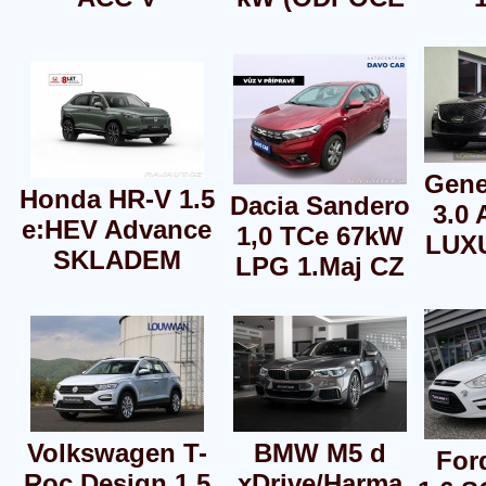
Gene
Honda HR-V 1.5
Dacia Sandero
3.0
e:HEV Advance
1,0 TCe 67kW
LUX
SKLADEM
LPG 1.Maj CZ
Volkswagen T-
BMW M5 d
For
Roc Design 1.5
xDrive/Harma