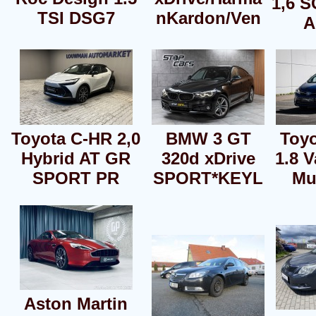
1,6 S
TSI DSG7
nKardon/Ven
A
Toyota C-HR 2,0
BMW 3 GT
Toyo
Hybrid AT GR
320d xDrive
1.8 V
SPORT PR
SPORT*KEYL
Mu
Aston Martin