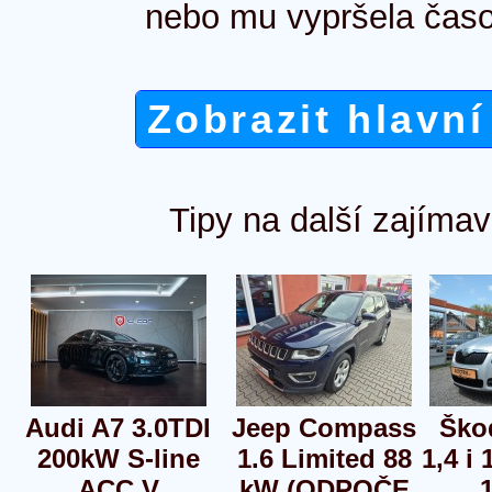
nebo mu vypršela časo
Zobrazit hlavní
Tipy na další zajímav
Audi A7 3.0TDI
Jeep Compass
Ško
200kW S-line
1.6 Limited 88
1,4 i
ACC V
kW (ODPOČE