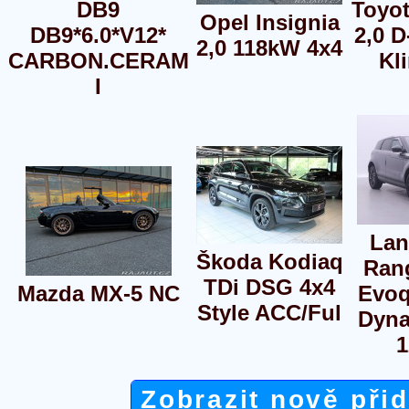
DB9
Toyot
Opel Insignia
DB9*6.0*V12*
2,0 D
2,0 118kW 4x4
CARBON.CERAM
Kl
I
Lan
Škoda Kodiaq
Ran
TDi DSG 4x4
Mazda MX-5 NC
Evoq
Style ACC/Ful
Dyn
Zobrazit nově při