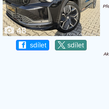
Př
48
sdílet
sdílet
Ak