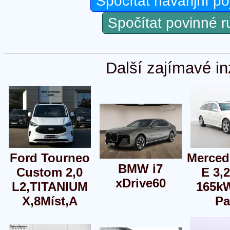
Spočítat havarijní po
Spočítat povinné 
Další zajímavé in
Ford Tourneo
Merced
BMW i7
Custom 2,0
E 3,
xDrive60
L2,TITANIUM
165k
X,8Míst,A
Pa