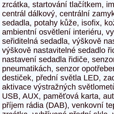
zrcátka, startování tlačítkem, im
centrál dálkový, centrální zamy
sedadla, potahy kůže, isofix, k
ambientní osvětlení interiéru, v
seřiditelná sedadla, výškově na
výškově nastavitelné sedadlo ři
nastavení sedadla řidiče, senzor
pneumatikách, senzor opotřebe
destiček, přední světla LED, za
aktivace výstražných světlometů
USB, AUX, paměťová karta, autor
příjem rádia (DAB), venkovní te