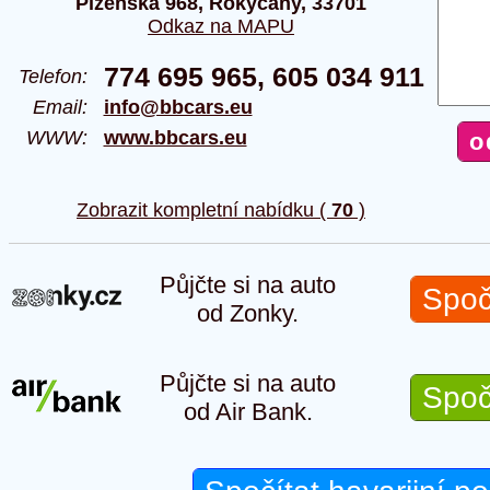
Plzeňská 968, Rokycany, 33701
Odkaz na MAPU
774 695 965, 605 034 911
Telefon:
Email:
info@bbcars.eu
WWW:
www.bbcars.eu
Zobrazit kompletní nabídku (
70
)
Půjčte si na auto
Spoč
od Zonky.
Půjčte si na auto
Spoč
od Air Bank.