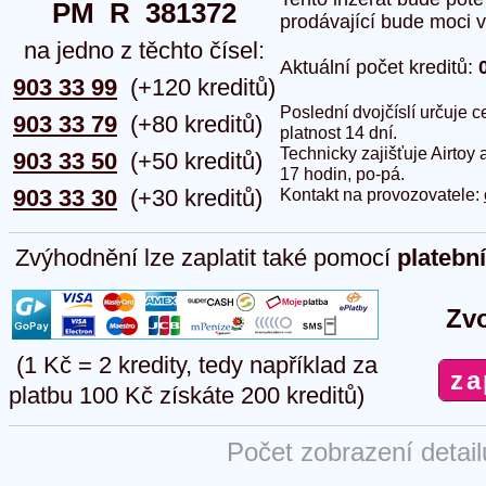
PM  R  381372
prodávající bude moci vlo
na jedno z těchto čísel:
Aktuální počet kreditů:
903 33 99
(+120 kreditů)
Poslední dvojčíslí určuje
903 33 79
(+80 kreditů)
platnost 14 dní.
Technicky zajišťuje Airtoy 
903 33 50
(+50 kreditů)
17 hodin, po-pá.
903 33 30
(+30 kreditů)
Kontakt na provozovatele:
Zvýhodnění lze zaplatit také pomocí
platebn
Zvo
(1 Kč = 2 kredity, tedy například za
platbu 100 Kč získáte 200 kreditů)
Počet zobrazení detai