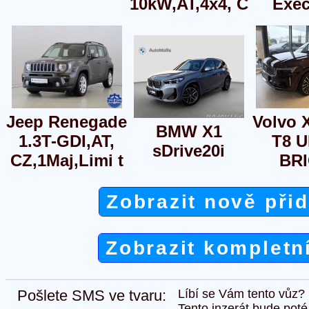
10kW,AT,4x4, C
Exec
Jeep Renegade
Volvo 
BMW X1
1.3T-GDI,AT,
T8 
sDrive20i
CZ,1Maj,Limi t
BR
Zobrazit nově při
Zobrazit kompletn
Pošlete SMS ve tvaru:
Líbí se Vám tento vůz?
Tento inzerát bude pot