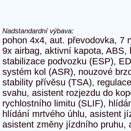
Nadstandardní výbava:
pohon 4x4, aut. převodovka, 7 r
9x airbag, aktivní kapota, ABS, 
stabilizace podvozku (ESP), ED
systém kol (ASR), nouzové brzd
stability přívěsu (TSA), regulace
svahu, asistent rozjezdu do ko
rychlostního limitu (SLIF), hlídá
hlídání mrtvého úhlu, asistent j
asistent změny jízdního pruhu, a