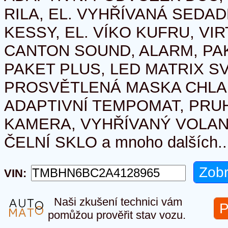
RILA, EL. VYHŘÍVANÁ SEDAD
KESSY, EL. VÍKO KUFRU, VI
CANTON SOUND, ALARM, PA
PAKET PLUS, LED MATRIX S
PROSVĚTLENÁ MASKA CHLAD
ADAPTIVNÍ TEMPOMAT, PRUH
KAMERA, VYHŘÍVANÝ VOLAN
ČELNÍ SKLO a mnoho dalších..
VIN:
Naši zkušení technici vám
P
pomůžou prověřit stav vozu.