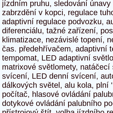
jízdním pruhu, sledování únavy ř
zabrzdění v kopci, regulace tuh
adaptivní regulace podvozku, a
diferenciálu, tažné zařízení, pos
klimatizace, nezávislé topení, n
čas. předehřívačem, adaptivní
tempomat, LED adaptivní světl
matrixové světlomety, natáčecí 
svícení, LED denní svícení, au
dálkových světel, alu kola, plní
počítač, hlasové ovládání palub
dotykové ovládání palubního poč
přístrojový štít, volba jízdního 