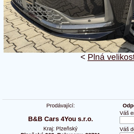
<
Plná velikos
Prodávající:
Odpo
Váš e
B&B Cars 4You s.r.o.
Kraj: Plzeňský
Váš d