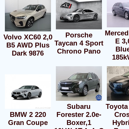
Merced
Porsche
Volvo XC60 2,0
E 3,
Taycan 4 Sport
B5 AWD Plus
Blu
Chrono Pano
Dark 9876
185k
Subaru
Toyota
BMW 2 220
Forester 2.0e-
Cros
Gran Coupe
Boxer,1
Hybr