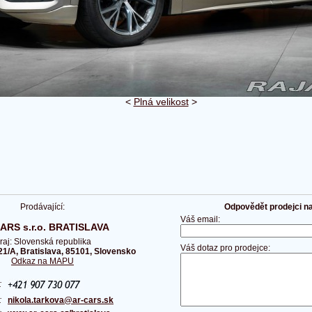
<
Plná velikost
>
Prodávající:
Odpovědět prodejci na 
Váš email:
ARS s.r.o. BRATISLAVA
raj: Slovenská republika
Váš dotaz pro prodejce:
21/A, Bratislava, 85101, Slovensko
Odkaz na MAPU
n:
l:
nikola.tarkova@ar-cars.sk