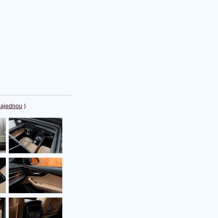
najednou
)