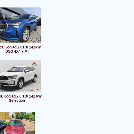
da Kodiaq 2.0TDI 142kW
DSG 4X4 7 MÍ
a Kodiaq 2,0 TDI 142 kW
Selection