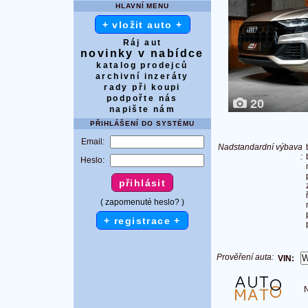
HLAVNÍ MENU
+ vložit auto +
Ráj aut
novinky v nabídce
katalog prodejců
archivní inzeráty
rady při koupi
podpořte nás
20
napište nám
PŘIHLÁŠENÍ DO SYSTÉMU
Email:
Nadstandardní výbava
:
Heslo:
( zapomenuté heslo? )
+ registrace +
Prověření auta:
VIN:
Na