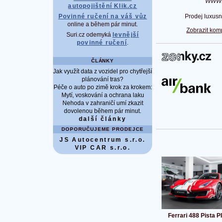
WWW
autopojištění Klik.cz
Prodej luxusn
Povinné ručení na váš vůz
online a během pár minut.
Zobrazit kom
Suri.cz odemyká
levnější
povinné ručení
.
ČLÁNKY
Jak využít data z vozidel pro chytřejší
plánování tras?
Péče o auto po zimě krok za krokem:
Mytí, voskování a ochrana laku
Nehoda v zahraničí umí zkazit
dovolenou během pár minut.
další články
DOPORUČUJEME PRODEJCE
JS Autocentrum s.r.o.
VIP CAR s.r.o.
Ferrari 488 Pista P