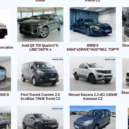
Editio
Klima CZ
Audi Q5 TDI Quattro*S-
BMW 8
Ško
xecutive
LINE*360*K e
840d*xDRIVE*HUD*NEZ. TOP*P
Škod
300 D
Ford Transit Custom 2.0
Nissan Navara 2.3 dCi 140kW
EcoBlue 79kW Trend CZ
Automat CZ