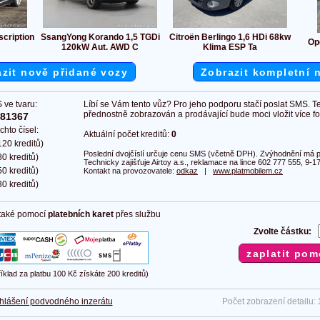
cription
SsangYong Korando 1,5 TGDi
Citroën Berlingo 1,6 HDi 68kw
Op
120kW Aut. AWD C
Klima ESP Ta
zit nově přidané vozy
Zobrazit kompletní 
 ve tvaru:
Líbí se Vám tento vůz? Pro jeho podporu stačí poslat SMS. T
přednostně zobrazován a prodávající bude moci vložit více fot
381367
chto čísel:
Aktuální počet kreditů:
0
20 kreditů)
Poslední dvojčíslí určuje cenu SMS (včetně DPH). Zvýhodnění má pl
0 kreditů)
Technicky zajišťuje Airtoy a.s., reklamace na lince 602 777 555, 9-17
0 kreditů)
Kontakt na provozovatele:
odkaz
|
www.platmobilem.cz
0 kreditů)
 také pomocí
platebních karet
přes službu
Zvolte částku:
říklad za platbu 100 Kč získáte 200 kreditů)
hlášení podvodného inzerátu
Počet zobrazení detailu: