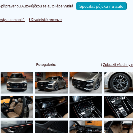
Spočítat půjčku na auto
připravenou AutoPůjčkou se auto lépe vybírá.
esty automobilů
Uživatelské recenze
Fotogalerie:
(
Zobrazit všechny 