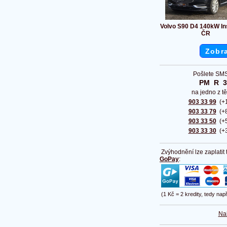
Volvo S90 D4 140kW Ins
ČR
Zobra
Pošlete SMS
PM  R  
na jedno z tě
903 33 99
(+1
903 33 79
(+8
903 33 50
(+5
903 33 30
(+3
Zvýhodnění lze zaplatit
GoPay
:
(1 Kč = 2 kredity, tedy nap
Na