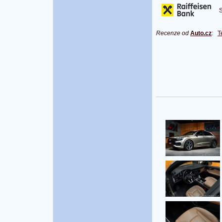
S 
Recenze od
Auto.cz
:
T