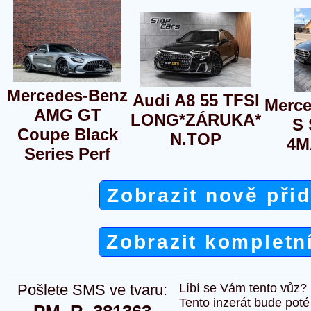
Mercedes-Benz
Audi A8 55 TFSI
Merce
AMG GT
LONG*ZÁRUKA*
S 
Coupe Black
N.TOP
4M
Series Perf
Zobrazit nově při
Zobrazit kompletn
Pošlete SMS ve tvaru:
Líbí se Vám tento vůz?
Tento inzerát bude pot