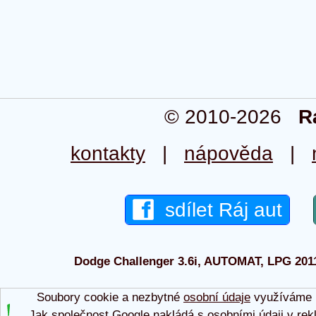
© 2010-2026
R
kontakty
|
nápověda
|
sdílet Ráj aut
Dodge Challenger 3.6i, AUTOMAT, LPG 2011 
Soubory cookie a nezbytné
osobní údaje
využíváme p
Jak společnost Google nakládá s osobními údaji v rek