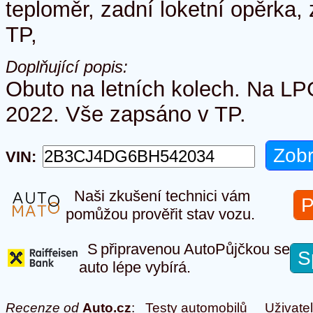
teploměr, zadní loketní opěrka,
TP,
Doplňující popis:
Obuto na letních kolech. Na LP
2022. Vše zapsáno v TP.
VIN:
Naši zkušení technici vám
P
pomůžou prověřit stav vozu.
S připravenou AutoPůjčkou se
S
auto lépe vybírá.
Recenze od
Auto.cz
:
Testy automobilů
Uživate