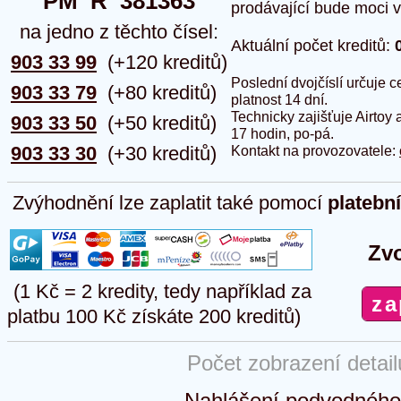
PM  R  381363
prodávající bude moci vlo
na jedno z těchto čísel:
Aktuální počet kreditů:
903 33 99
(+120 kreditů)
Poslední dvojčíslí určuje
903 33 79
(+80 kreditů)
platnost 14 dní.
Technicky zajišťuje Airtoy 
903 33 50
(+50 kreditů)
17 hodin, po-pá.
903 33 30
(+30 kreditů)
Kontakt na provozovatele:
Zvýhodnění lze zaplatit také pomocí
platebn
Zvo
(1 Kč = 2 kredity, tedy například za
platbu 100 Kč získáte 200 kreditů)
Počet zobrazení detai
Nahlášení podvodného 