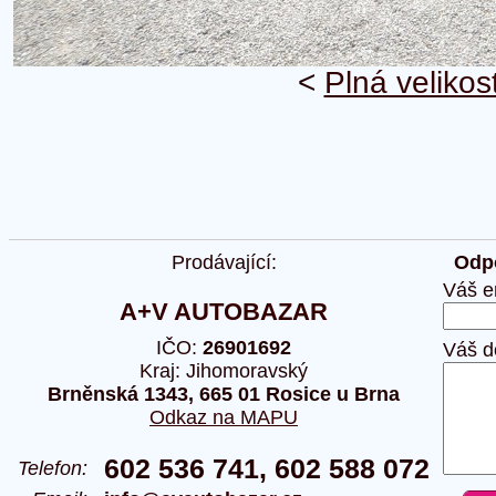
<
Plná velikos
Prodávající:
Odpo
Váš e
A+V AUTOBAZAR
IČO:
26901692
Váš d
Kraj: Jihomoravský
Brněnská 1343, 665 01 Rosice u Brna
Odkaz na MAPU
602 536 741, 602 588 072
Telefon: