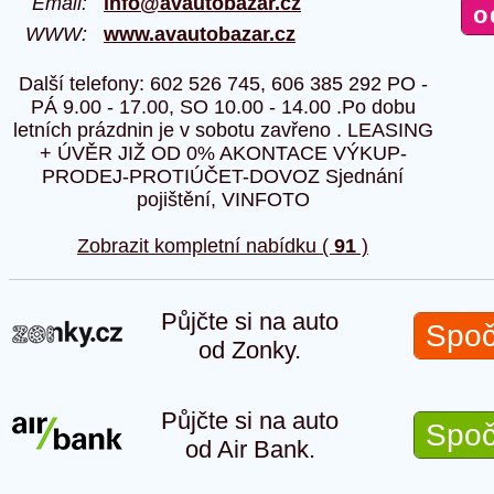
Email:
info@avautobazar.cz
WWW:
www.avautobazar.cz
Další telefony: 602 526 745, 606 385 292 PO -
PÁ 9.00 - 17.00, SO 10.00 - 14.00 .Po dobu
letních prázdnin je v sobotu zavřeno . LEASING
+ ÚVĚR JIŽ OD 0% AKONTACE VÝKUP-
PRODEJ-PROTIÚČET-DOVOZ Sjednání
pojištění, VINFOTO
Zobrazit kompletní nabídku (
91
)
Půjčte si na auto
Spoč
od Zonky.
Půjčte si na auto
Spoč
od Air Bank.