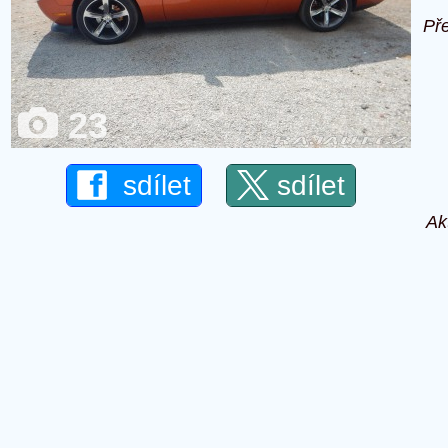
Př
23
sdílet
sdílet
Ak