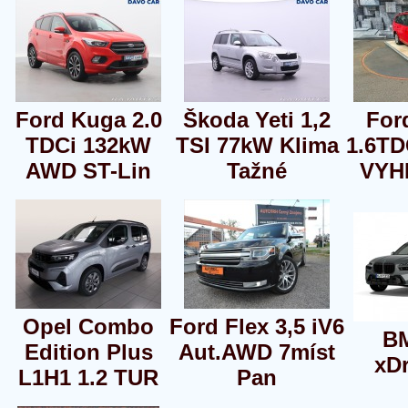
Ford Kuga 2.0
Škoda Yeti 1,2
For
TDCi 132kW
TSI 77kW Klima
1.6TD
AWD ST-Lin
Tažné
VYH
Opel Combo
Ford Flex 3,5 iV6
B
Edition Plus
Aut.AWD 7míst
xD
L1H1 1.2 TUR
Pan