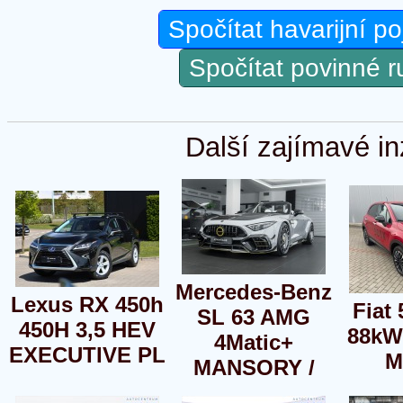
Spočítat havarijní po
Spočítat povinné 
Další zajímavé in
Mercedes-Benz
Lexus RX 450h
Fiat 
SL 63 AMG
450H 3,5 HEV
88kW
4Matic+
EXECUTIVE PL
M
MANSORY /