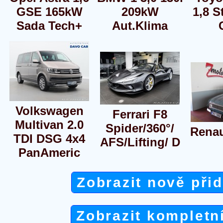
GSE 165kW
209kW
1,8 S
Sada Tech+
Aut.Klima
Volkswagen
Ferrari F8
Multivan 2.0
Spider/360°/
Renau
TDI DSG 4x4
AFS/Lifting/ D
PanAmeric
Zobrazit nově při
Zobrazit kompletn