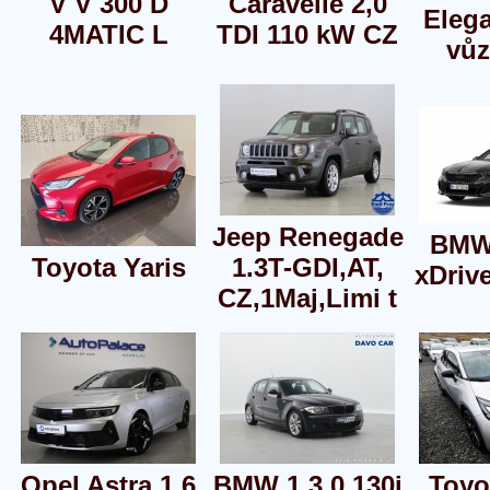
V V 300 D
Caravelle 2,0
Eleg
4MATIC L
TDI 110 kW CZ
vůz
Jeep Renegade
BMW
Toyota Yaris
1.3T-GDI,AT,
xDriv
CZ,1Maj,Limi t
Opel Astra 1,6
BMW 1 3,0 130i
Toyo