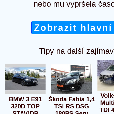
nebo mu vypršela časo
Zobrazit hlavní
Tipy na další zajímav
Vol
BMW 3 E91
Škoda Fabia 1,4
Mult
320D TOP
TSI RS DSG
TDI 
STAV!DP
180PS Serv