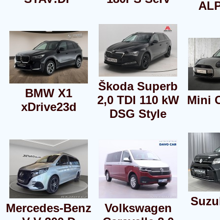
ALP
Škoda Superb
BMW X1
2,0 TDI 110 kW
Mini 
xDrive23d
DSG Style
Suzuk
Mercedes-Benz
Volkswagen