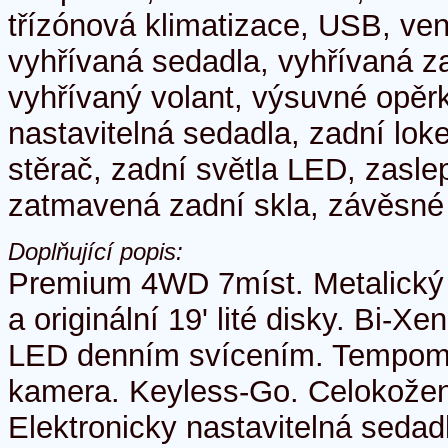
třízónová klimatizace, USB, ve
vyhřívaná sedadla, vyhřívaná z
vyhřívaný volant, výsuvné opěr
nastavitelná sedadla, zadní lok
stěrač, zadní světla LED, zasl
zatmavená zadní skla, závěsné 
Doplňující popis:
Premium 4WD 7míst. Metalický 
a originální 19' lité disky. Bi-
LED denním svícením. Tempoma
kamera. Keyless-Go. Celokožený
Elektronicky nastavitelná seda