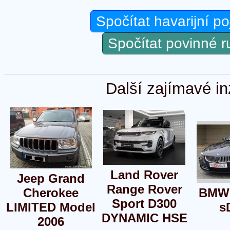
Spočítat havarijní po
Spočítat povinné 
Další zajímavé in
Land Rover
Jeep Grand
Range Rover
Cherokee
BMW 
Sport D300
LIMITED Model
s
DYNAMIC HSE
2006