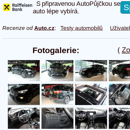
S připravenou AutoPůjčkou se
S
auto lépe vybírá.
Recenze od
Auto.cz
:
Testy automobilů
Uživate
Fotogalerie:
(
Zo