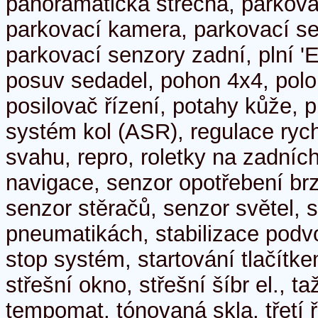
panoramatická střecha, parkovac
parkovací kamera, parkovací se
parkovací senzory zadní, plní '
posuv sedadel, pohon 4x4, polo
posilovač řízení, potahy kůže, p
systém kol (ASR), regulace rychl
svahu, repro, roletky na zadních
navigace, senzor opotřebení br
senzor stěračů, senzor světel, s
pneumatikách, stabilizace podvo
stop systém, startování tlačítke
střešní okno, střešní šíbr el., ta
tempomat, tónovaná skla, třetí 