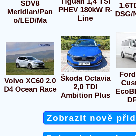
Tiguan 1,4 TSI
SDV8
1.6T
PHEV 180kW R-
Meridian/Pan
DSG/
Line
o/LED/Ma
Ford
Škoda Octavia
Volvo XC60 2.0
Cus
2,0 TDI
D4 Ocean Race
EcoB
Ambition Plus
D
Zobrazit nově při