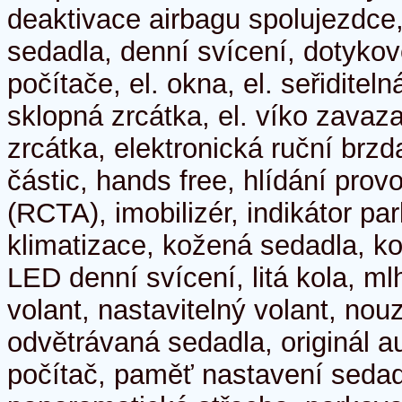
deaktivace airbagu spolujezdce
sedadla, denní svícení, dotyko
počítače, el. okna, el. seřiditeln
sklopná zrcátka, el. víko zavaza
zrcátka, elektronická ruční brzda
částic, hands free, hlídání prov
(RCTA), imobilizér, indikátor par
klimatizace, kožená sedadla, k
LED denní svícení, litá kola, ml
volant, nastavitelný volant, no
odvětrávaná sedadla, originál au
počítač, paměť nastavení sedadl