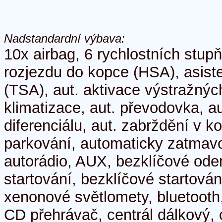
Nadstandardní výbava:
10x airbag, 6 rychlostních stup
rozjezdu do kopce (HSA), asisten
(TSA), aut. aktivace výstražnýc
klimatizace, aut. převodovka, a
diferenciálu, aut. zabrždění v k
parkování, automaticky zatmavo
autorádio, AUX, bezklíčové ode
startování, bezklíčové startová
xenonové světlomety, bluetooth,
CD přehrávač, centrál dálkový, 