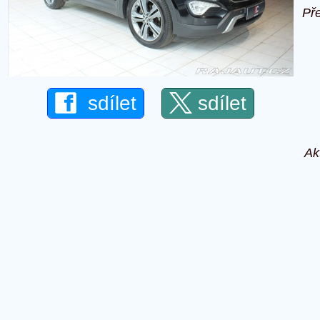
Př
34
sdílet
sdílet
Ak