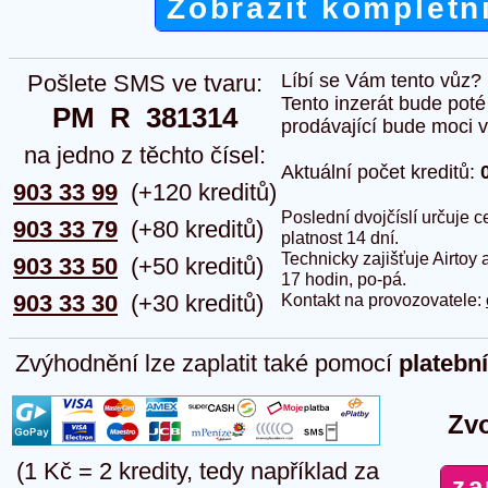
Zobrazit kompletn
Pošlete SMS ve tvaru:
Líbí se Vám tento vůz?
Tento inzerát bude pot
PM  R  381314
prodávající bude moci vlo
na jedno z těchto čísel:
Aktuální počet kreditů:
903 33 99
(+120 kreditů)
Poslední dvojčíslí určuje
903 33 79
(+80 kreditů)
platnost 14 dní.
Technicky zajišťuje Airtoy 
903 33 50
(+50 kreditů)
17 hodin, po-pá.
903 33 30
(+30 kreditů)
Kontakt na provozovatele:
Zvýhodnění lze zaplatit také pomocí
platebn
Zvo
(1 Kč = 2 kredity, tedy například za