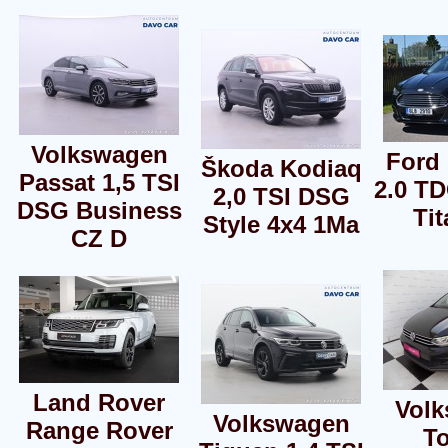
Volkswagen
Ford
Škoda Kodiaq
Passat 1,5 TSI
2.0 T
2,0 TSI DSG
DSG Business
Ti
Style 4x4 1Ma
CZ D
Land Rover
Vol
Volkswagen
Range Rover
T