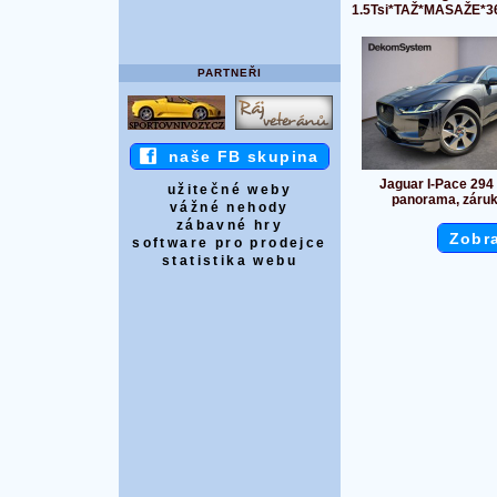
1.5Tsi*TAŽ*MASAŽE*3
PARTNEŘI
naše FB skupina
Jaguar I-Pace 294
užitečné weby
panorama, záruk
vážné nehody
zábavné hry
Zobra
software pro prodejce
statistika webu