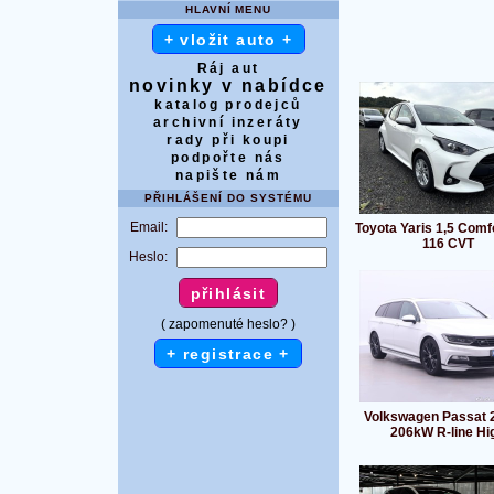
HLAVNÍ MENU
+ vložit auto +
Ráj aut
novinky v nabídce
katalog prodejců
archivní inzeráty
rady při koupi
podpořte nás
napište nám
PŘIHLÁŠENÍ DO SYSTÉMU
Email:
Toyota Yaris 1,5 Comf
116 CVT
Heslo:
( zapomenuté heslo? )
+ registrace +
Volkswagen Passat 2
206kW R-line Hi