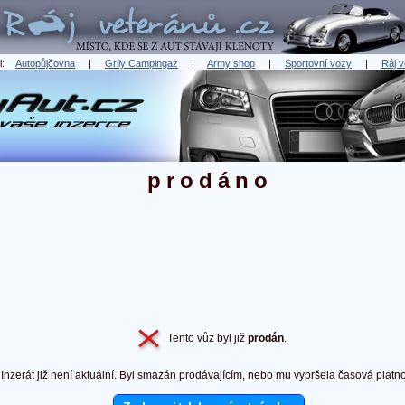
ři:
Autopůjčovna
|
Grily Campingaz
|
Army shop
|
Sportovní vozy
|
Ráj v
prodáno
Tento vůz byl již
prodán
.
Inzerát již není aktuální. Byl smazán prodávajícím, nebo mu vypršela časová platno