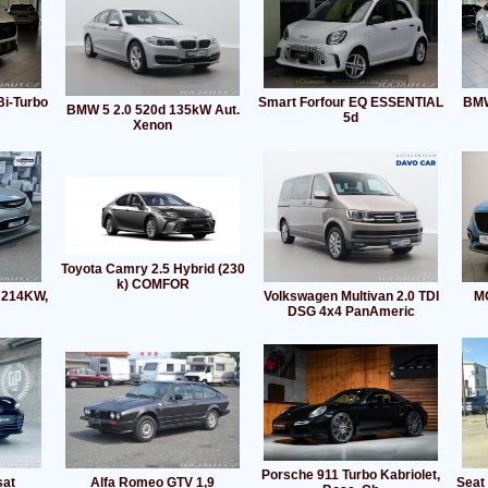
i-Turbo
Smart Forfour EQ ESSENTIAL
BMW
BMW 5 2.0 520d 135kW Aut.
5d
Xenon
Toyota Camry 2.5 Hybrid (230
k) COMFOR
, 214KW,
Volkswagen Multivan 2.0 TDI
MG
DSG 4x4 PanAmeric
Porsche 911 Turbo Kabriolet,
sat
Alfa Romeo GTV 1,9
Seat