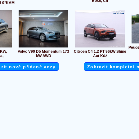
Bose, Ch
6 0°KAM
Peuge
 KW,
Volvo V90 D5 Momentum 173
Citroën C4 1,2 PT 96kW Shine
a,
kW AWD
Aut Kůž
zit nově přidané vozy
Zobrazit kompletní 