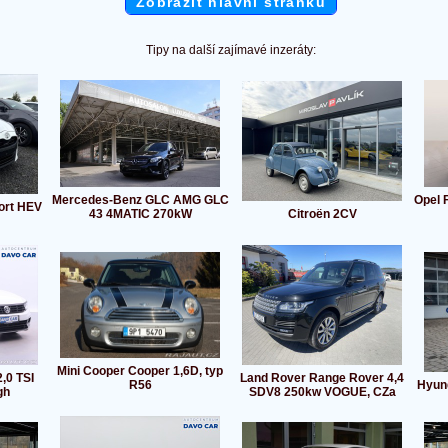
Zobrazit hlavní stránku
Tipy na další zajímavé inzeráty:
Mercedes-Benz GLC AMG GLC
Opel F
ort HEV
43 4MATIC 270kW
Citroën 2CV
Mini Cooper Cooper 1,6D, typ
,0 TSI
Land Rover Range Rover 4,4
R56
Hyund
gh
SDV8 250kw VOGUE, CZa