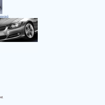
eteránů
st.