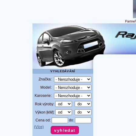
Partne
VYHLEDÁVÁNÍ
Značka:
Model:
Karoserie:
Rok výroby:
Výkon [kW]:
Cena od:
do:
(Více)