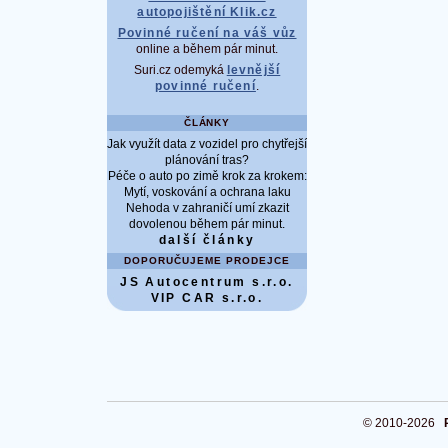
autopojištění Klik.cz
Povinné ručení na váš vůz
online a během pár minut.
Suri.cz odemyká
levnější
povinné ručení
.
ČLÁNKY
Jak využít data z vozidel pro chytřejší
plánování tras?
Péče o auto po zimě krok za krokem:
Mytí, voskování a ochrana laku
Nehoda v zahraničí umí zkazit
dovolenou během pár minut.
další články
DOPORUČUJEME PRODEJCE
JS Autocentrum s.r.o.
VIP CAR s.r.o.
© 2010-2026