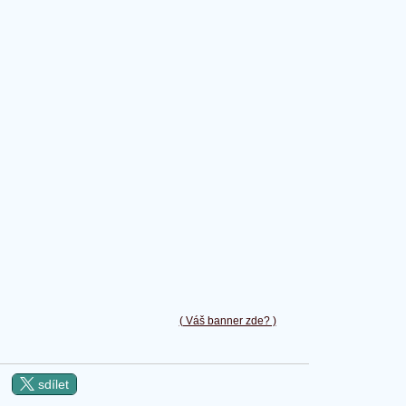
( Váš banner zde? )
sdílet