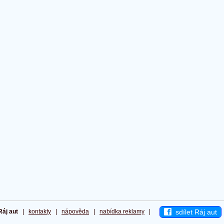
sdílet Ráj aut
Ráj aut
|
kontakty
|
nápověda
|
nabídka reklamy
|