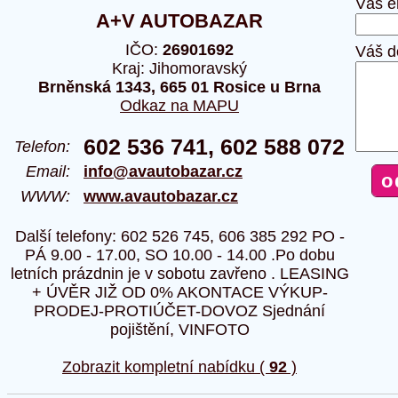
Váš e
A+V AUTOBAZAR
IČO:
26901692
Váš d
Kraj: Jihomoravský
Brněnská 1343, 665 01 Rosice u Brna
Odkaz na MAPU
602 536 741, 602 588 072
Telefon:
Email:
info@avautobazar.cz
WWW:
www.avautobazar.cz
Další telefony: 602 526 745, 606 385 292 PO -
PÁ 9.00 - 17.00, SO 10.00 - 14.00 .Po dobu
letních prázdnin je v sobotu zavřeno . LEASING
+ ÚVĚR JIŽ OD 0% AKONTACE VÝKUP-
PRODEJ-PROTIÚČET-DOVOZ Sjednání
pojištění, VINFOTO
Zobrazit kompletní nabídku (
92
)