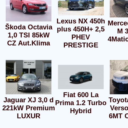
Lexus NX 450h
Merce
Škoda Octavia
plus 450H+ 2,5
M 
1,0 TSI 85kW
PHEV
4Matic
CZ Aut.Klima
PRESTIGE
Fiat 600 La
Jaguar XJ 3,0 d
Toyot
Prima 1.2 Turbo
221kW Premium
Verso
Hybrid
LUXUR
6MT 