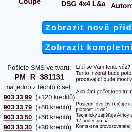
Coupe
DSG 4x4 L&a
Autom
Zobrazit nově při
Zobrazit kompletn
Pošlete SMS ve tvaru:
Líbí se Vám tento vůz?
Tento inzerát bude pot
PM  R  381131
prodávající bude moci vlo
na jedno z těchto čísel:
Aktuální počet kreditů:
903 33 99
(+120 kreditů)
Poslední dvojčíslí určuje
903 33 79
(+80 kreditů)
platnost 14 dní.
Technicky zajišťuje Airtoy 
903 33 50
(+50 kreditů)
17 hodin, po-pá.
903 33 30
(+30 kreditů)
Kontakt na provozovatele: