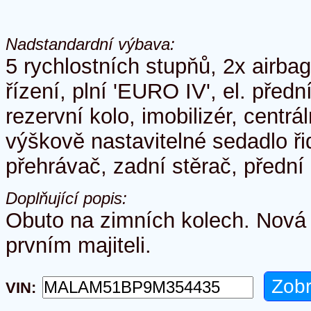
Nadstandardní výbava:
5 rychlostních stupňů, 2x airba
řízení, plní 'EURO IV', el. před
rezervní kolo, imobilizér, centr
výškově nastavitelné sedadlo ři
přehrávač, zadní stěrač, přední
Doplňující popis:
Obuto na zimních kolech. Nová 
prvním majiteli.
VIN: