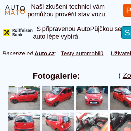
Naši zkušení technici vám
P
pomůžou prověřit stav vozu.
S připravenou AutoPůjčkou se
S
auto lépe vybírá.
Recenze od
Auto.cz
:
Testy automobilů
Uživate
Fotogalerie:
(
Zo