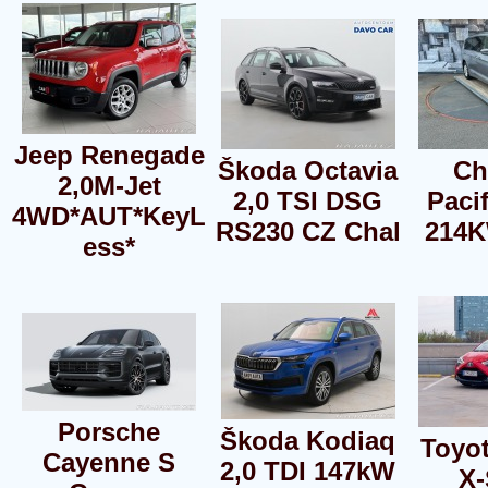
Jeep Renegade
Škoda Octavia
Ch
2,0M-Jet
2,0 TSI DSG
Pacif
4WD*AUT*KeyL
RS230 CZ Chal
214K
ess*
Porsche
Škoda Kodiaq
Toyot
Cayenne S
2,0 TDI 147kW
X-