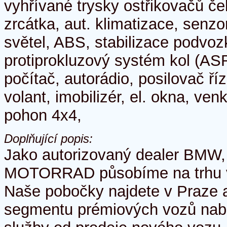
vyhřívané trysky ostřikovačů če
zrcátka, aut. klimatizace, senzo
světel, ABS, stabilizace podvo
protiprokluzový systém kol (ASR)
počítač, autorádio, posilovač říz
volant, imobilizér, el. okna, ven
pohon 4x4,
Doplňující popis:
Jako autorizovaný dealer BMW,
MOTORRAD působíme na trhu ví
Naše pobočky najdete v Praze a
segmentu prémiových vozů nab