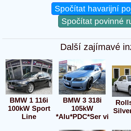
Spočítat havarijní po
Spočítat povinné 
Další zajímavé in
BMW 1 116i
BMW 3 318i
Roll
100kW Sport
105kW
Silve
Line
*Alu*PDC*Ser vi