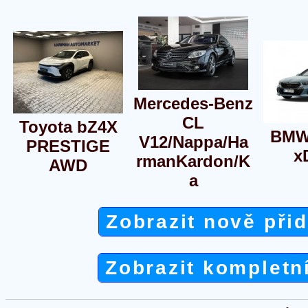
Mercedes-Benz
CL
Toyota bZ4X
BMW
V12/Nappa/Ha
PRESTIGE
x
rmanKardon/K
AWD
a
Zobrazit nově při
Zobrazit kompletn