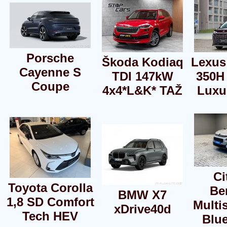
Porsche
Škoda Kodiaq
Lexus
Cayenne S
TDI 147kW
350H
Coupe
4x4*L&K* TAŽ
Luxu
Ci
Toyota Corolla
Be
BMW X7
1,8 SD Comfort
Multi
xDrive40d
Tech HEV
Blu