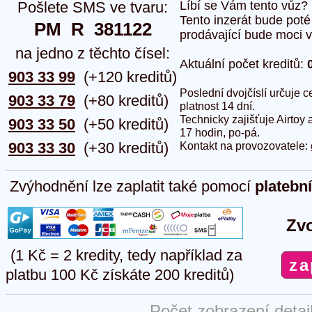
Pošlete SMS ve tvaru:
Líbí se Vám tento vůz?
Tento inzerát bude pot
PM  R  381122
prodávající bude moci vlo
na jedno z těchto čísel:
Aktuální počet kreditů:
903 33 99
(+120 kreditů)
Poslední dvojčíslí určuje
903 33 79
(+80 kreditů)
platnost 14 dní.
Technicky zajišťuje Airtoy 
903 33 50
(+50 kreditů)
17 hodin, po-pá.
903 33 30
(+30 kreditů)
Kontakt na provozovatele:
Zvýhodnění lze zaplatit také pomocí
platebn
Zvo
(1 Kč = 2 kredity, tedy například za
platbu 100 Kč získáte 200 kreditů)
Počet zobrazení detai