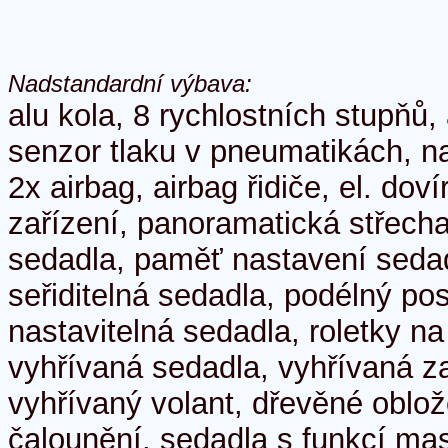
Nadstandardní výbava:
alu kola, 8 rychlostních stupňů,
senzor tlaku v pneumatikách, na
2x airbag, airbag řidiče, el. doví
zařízení, panoramatická střech
sedadla, paměť nastavení sedadl
seřiditelná sedadla, podélný p
nastavitelná sedadla, roletky n
vyhřívaná sedadla, vyhřívaná z
vyhřívaný volant, dřevěné oblo
čalounění, sedadla s funkcí mas