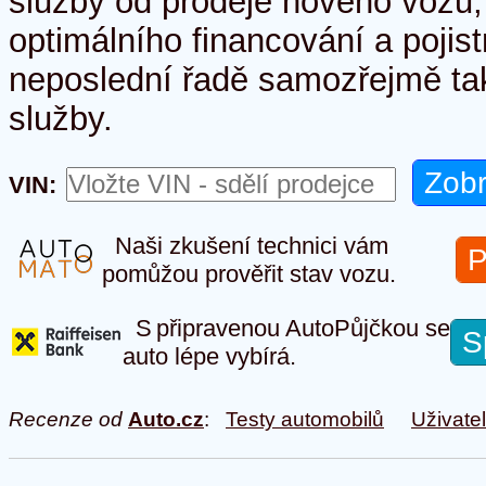
služby od prodeje nového vozu, 
optimálního financování a pojis
neposlední řadě samozřejmě tak
služby.
VIN:
Naši zkušení technici vám
P
pomůžou prověřit stav vozu.
S připravenou AutoPůjčkou se
S
auto lépe vybírá.
Recenze od
Auto.cz
:
Testy automobilů
Uživate