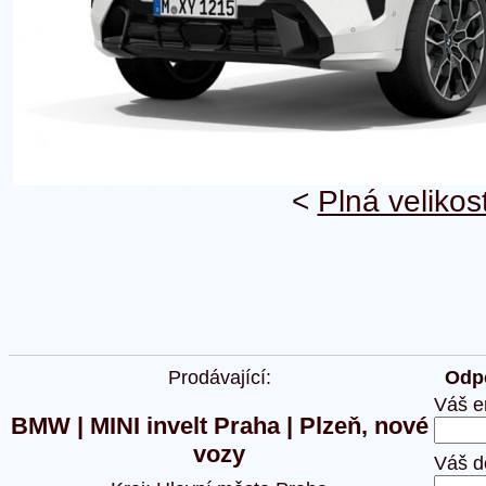
<
Plná velikos
Prodávající:
Odpo
Váš e
BMW | MINI invelt Praha | Plzeň, nové
vozy
Váš d