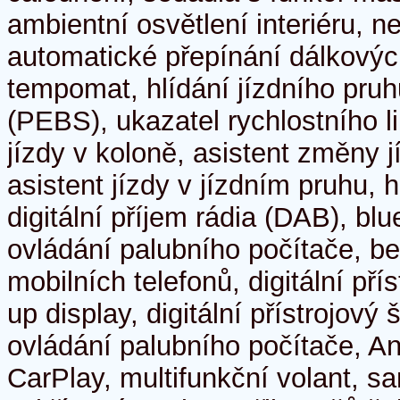
ambientní osvětlení interiéru, n
automatické přepínání dálkových
tempomat, hlídání jízdního pru
(PEBS), ukazatel rychlostního li
jízdy v koloně, asistent změny j
asistent jízdy v jízdním pruhu, 
digitální příjem rádia (DAB), bl
ovládání palubního počítače, b
mobilních telefonů, digitální pří
up display, digitální přístrojový 
ovládání palubního počítače, An
CarPlay, multifunkční volant, s