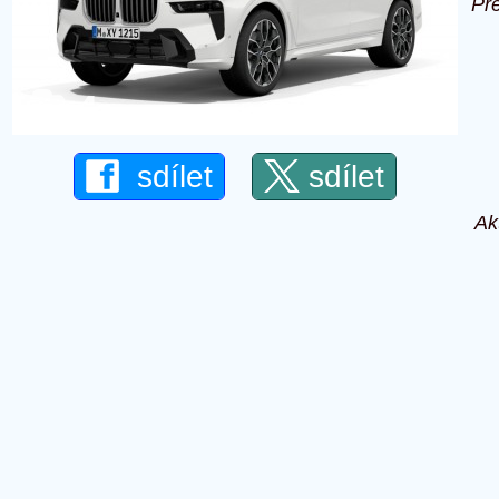
Př
4
sdílet
sdílet
Ak