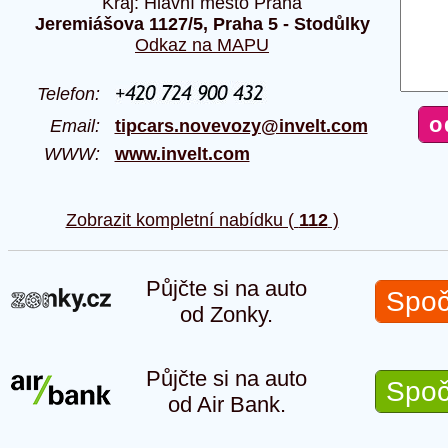
Kraj: Hlavní město Praha
Jeremiášova 1127/5, Praha 5 - Stodůlky
Odkaz na MAPU
Telefon:
Email:
tipcars.novevozy@invelt.com
WWW:
www.invelt.com
Zobrazit kompletní nabídku (
112
)
Půjčte si na auto
Spoč
od Zonky.
Půjčte si na auto
Spoč
od Air Bank.