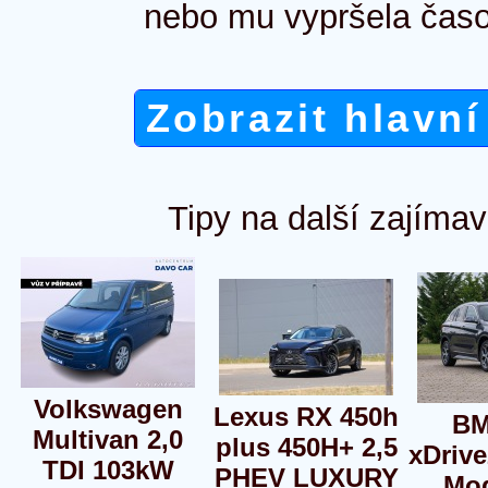
nebo mu vypršela časo
Zobrazit hlavní
Tipy na další zajímav
Volkswagen
Lexus RX 450h
BM
Multivan 2,0
plus 450H+ 2,5
xDrive
TDI 103kW
PHEV LUXURY
Mod