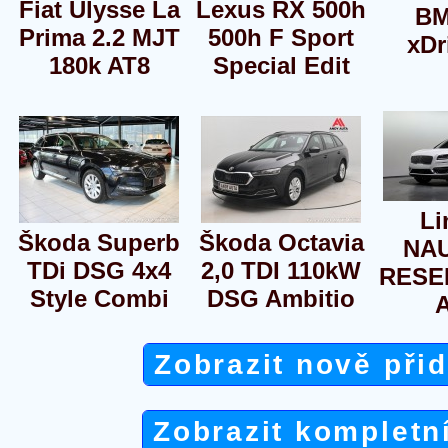
Fiat Ulysse La
Lexus RX 500h
BM
Prima 2.2 MJT
500h F Sport
xDr
180k AT8
Special Edit
Li
Škoda Superb
Škoda Octavia
NAU
TDi DSG 4x4
2,0 TDI 110kW
RESE
Style Combi
DSG Ambitio
Zobrazit nově při
Zobrazit kompletn