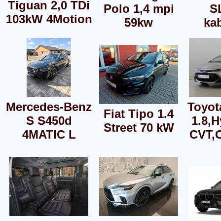
Tiguan 2,0 TDi
Polo 1,4 mpi
S
103kW 4Motion
59kw
kab
Mercedes-Benz
Toyot
Fiat Tipo 1.4
S S450d
1.8,H
Street 70 kW
4MATIC L
CVT,C