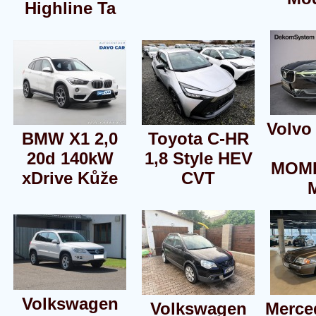
Highline Ta
Volvo
BMW X1 2,0
Toyota C-HR
20d 140kW
1,8 Style HEV
MOM
xDrive Kůže
CVT
Volkswagen
Volkswagen
Merce