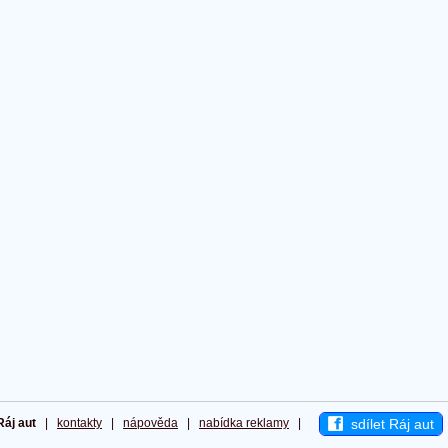
sdílet Ráj aut
Ráj aut
|
kontakty
|
nápověda
|
nabídka reklamy
|