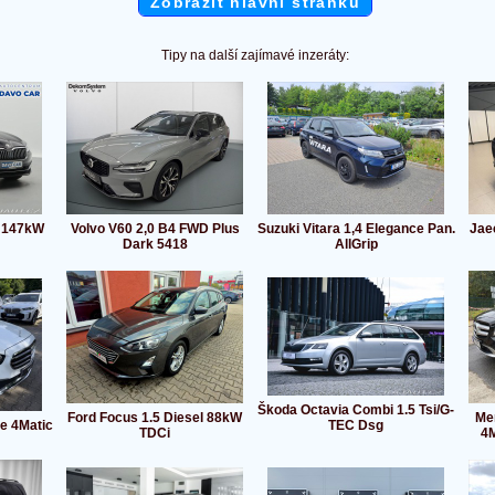
Zobrazit hlavní stránku
Tipy na další zajímavé inzeráty:
I 147kW
Volvo V60 2,0 B4 FWD Plus
Suzuki Vitara 1,4 Elegance Pan.
Jae
Dark 5418
AllGrip
Škoda Octavia Combi 1.5 Tsi/G-
Ford Focus 1.5 Diesel 88kW
Me
e 4Matic
TEC Dsg
TDCi
4