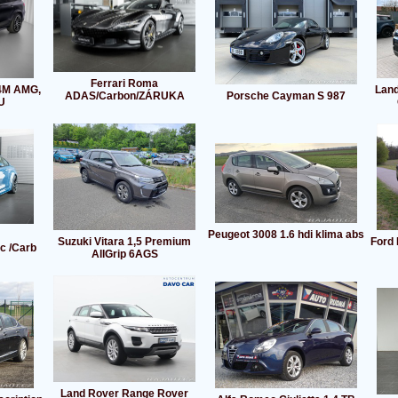
Ferrari Roma
4M AMG,
Land
ADAS/Carbon/ZÁRUKA
Porsche Cayman S 987
U
Peugeot 3008 1.6 hdi klima abs
Suzuki Vitara 1,5 Premium
Ford 
c /Carb
AllGrip 6AGS
Land Rover Range Rover