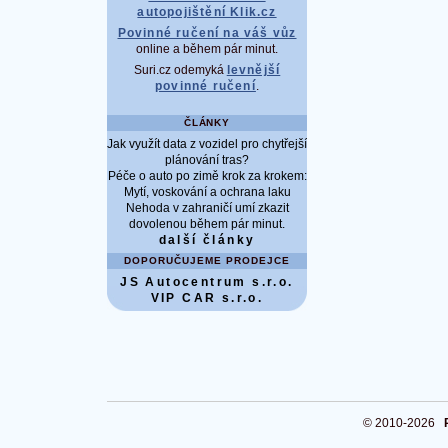
autopojištění Klik.cz
Povinné ručení na váš vůz
online a během pár minut.
Suri.cz odemyká
levnější
povinné ručení
.
ČLÁNKY
Jak využít data z vozidel pro chytřejší
plánování tras?
Péče o auto po zimě krok za krokem:
Mytí, voskování a ochrana laku
Nehoda v zahraničí umí zkazit
dovolenou během pár minut.
další články
DOPORUČUJEME PRODEJCE
JS Autocentrum s.r.o.
VIP CAR s.r.o.
© 2010-2026