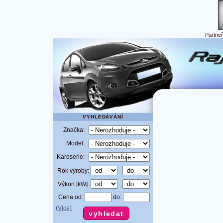
Partne
VYHLEDÁVÁNÍ
Značka:
Model:
Karoserie:
Rok výroby:
Výkon [kW]:
Cena od:
do:
(Více)