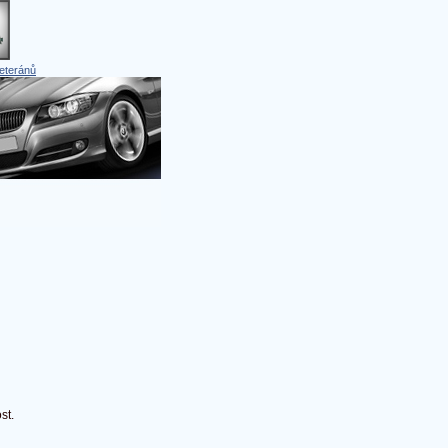
eteránů
st.