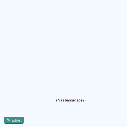
( Váš banner zde? )
sdílet