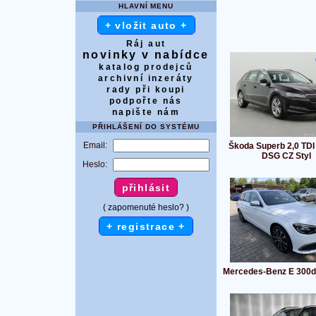
HLAVNÍ MENU
+ vložit auto +
Ráj aut
novinky v nabídce
katalog prodejců
archivní inzeráty
rady při koupi
podpořte nás
napište nám
PŘIHLÁŠENÍ DO SYSTÉMU
Email:
Škoda Superb 2,0 TD
DSG CZ Styl
Heslo:
( zapomenuté heslo? )
+ registrace +
Mercedes-Benz E 300d