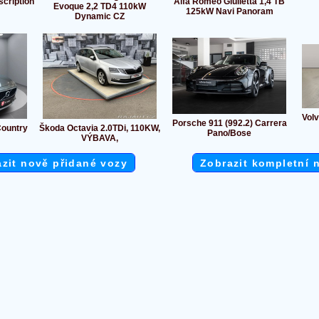
cription
Alfa Romeo Giulietta 1,4 TB
Evoque 2,2 TD4 110kW
125kW Navi Panoram
Dynamic CZ
Vol
Porsche 911 (992.2) Carrera
Country
Škoda Octavia 2.0TDi, 110KW,
Pano/Bose
VÝBAVA,
zit nově přidané vozy
Zobrazit kompletní 