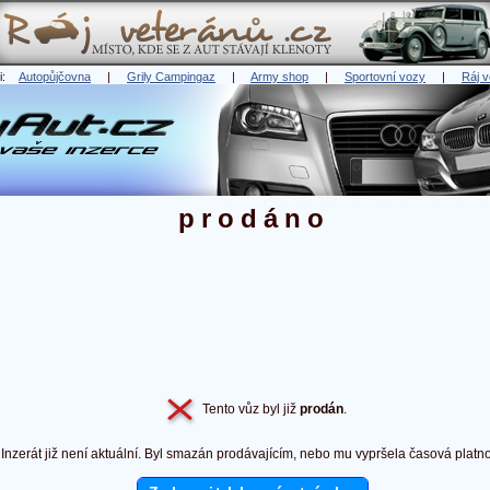
ři:
Autopůjčovna
|
Grily Campingaz
|
Army shop
|
Sportovní vozy
|
Ráj v
prodáno
Tento vůz byl již
prodán
.
Inzerát již není aktuální. Byl smazán prodávajícím, nebo mu vypršela časová platno