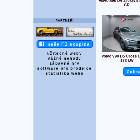
Volvo S90 D4 140kW Ins
ČR
PARTNEŘI
naše FB skupina
užitečné weby
Volvo V90 D5 Cross 
vážné nehody
173 kW
zábavné hry
software pro prodejce
Zobra
statistika webu