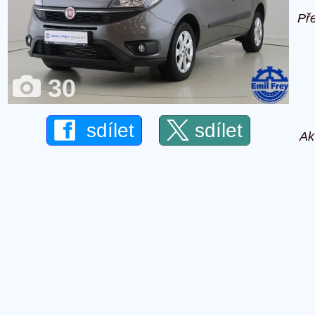
Př
30
sdílet
sdílet
Ak