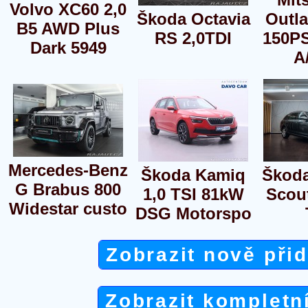
Volvo XC60 2,0
Škoda Octavia
Outla
B5 AWD Plus
RS 2,0TDI
150PS
Dark 5949
A
Mercedes-Benz
Škoda Kamiq
Škoda
G Brabus 800
1,0 TSI 81kW
Scout
Widestar custo
DSG Motorspo
Zobrazit nově při
Zobrazit kompletn