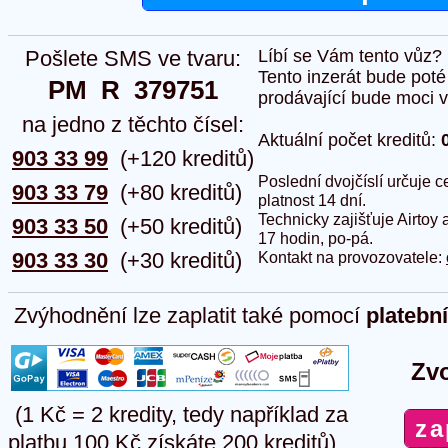
Pošlete SMS ve tvaru:
Líbí se Vám tento vůz?
Tento inzerát bude pot
PM  R  379751
prodávající bude moci vlo
na jedno z těchto čísel:
Aktuální počet kreditů:
903 33 99
(+120 kreditů)
Poslední dvojčíslí určuje
903 33 79
(+80 kreditů)
platnost 14 dní.
Technicky zajišťuje Airtoy 
903 33 50
(+50 kreditů)
17 hodin, po-pá.
903 33 30
(+30 kreditů)
Kontakt na provozovatele:
Zvýhodnění lze zaplatit také pomocí
platebn
Zvo
(1 Kč = 2 kredity, tedy například za
platbu 100 Kč získáte 200 kreditů)