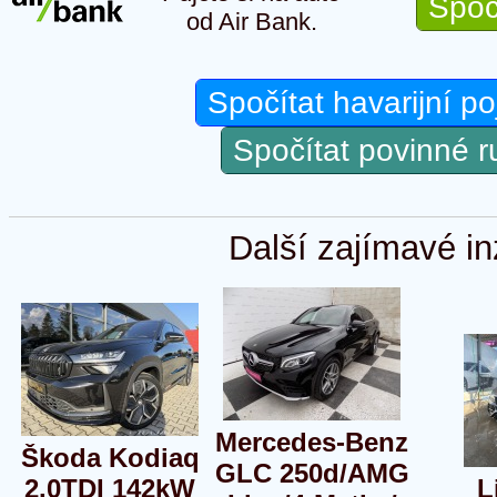
Spoč
od Air Bank.
Spočítat havarijní po
Spočítat povinné 
Další zajímavé in
Mercedes-Benz
Škoda Kodiaq
GLC 250d/AMG
2.0TDI 142kW
L