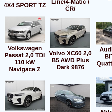
Line/4-Matic /
4X4 SPORT TZ
ČR/
Volkswagen
Audi
Volvo XC60 2,0
Passat 2,0 TDI
Bi
B5 AWD Plus
110 kW
Quatt
Dark 9876
Navigace Z
Mit