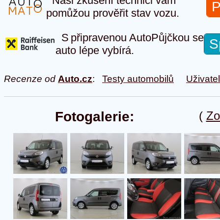
Naši zkušení technici vám
P
pomůžou prověřit stav vozu.
S připravenou AutoPůjčkou se
S
auto lépe vybírá.
Recenze od
Auto.cz
:
Testy automobilů
Uživate
Fotogalerie:
(
Zo