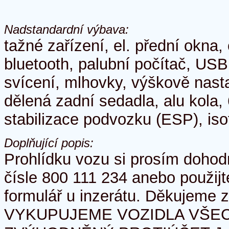
Nadstandardní výbava:
tažné zařízení, el. přední okna,
bluetooth, palubní počítač, US
svícení, mlhovky, výškově nasta
dělená zadní sedadla, alu kola,
stabilizace podvozku (ESP), isof
Doplňující popis:
Prohlídku vozu si prosím dohod
čísle 800 111 234 anebo použij
formulář u inzerátu. Děkujeme 
VYKUPUJEME VOZIDLA VŠEC