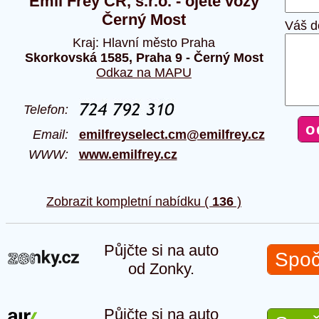
Emil Frey ČR, s.r.o. - ojeté vozy
Černý Most
Váš d
Kraj: Hlavní město Praha
Skorkovská 1585, Praha 9 - Černý Most
Odkaz na MAPU
Telefon:
Email:
emilfreyselect.cm@emilfrey.cz
WWW:
www.emilfrey.cz
Zobrazit kompletní nabídku (
136
)
Půjčte si na auto
Spoč
od Zonky.
Půjčte si na auto