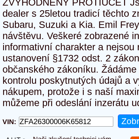
ZVÝHODNĚNÝ PROTIÚČET Jsm
dealer s 25letou tradicí těchto 
Subaru, Suzuki a Kia. Emil Frey
návštěvu. Veškeré zobrazené i
informativní charakter a nejso
ustanovení §1732 odst. 2 zákon
občanského zákoníku. Žádáme 
kontrolu poskytnutých údajů a v
nákupem, protože i s naší maxim
můžeme při odeslání inzerátu ud
VIN: