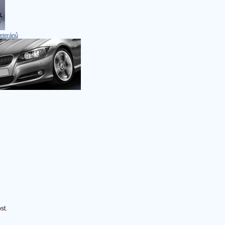
eteránů
st.