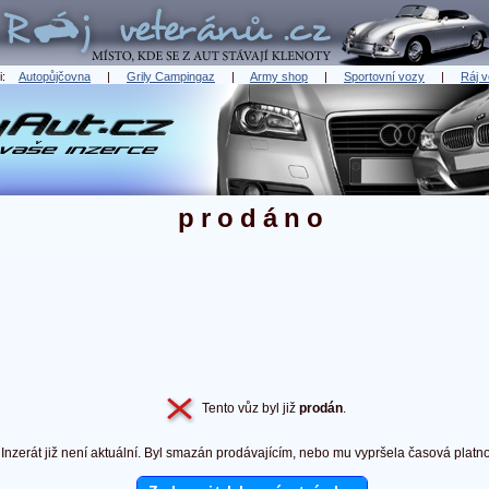
ři:
Autopůjčovna
|
Grily Campingaz
|
Army shop
|
Sportovní vozy
|
Ráj v
prodáno
Tento vůz byl již
prodán
.
Inzerát již není aktuální. Byl smazán prodávajícím, nebo mu vypršela časová platno