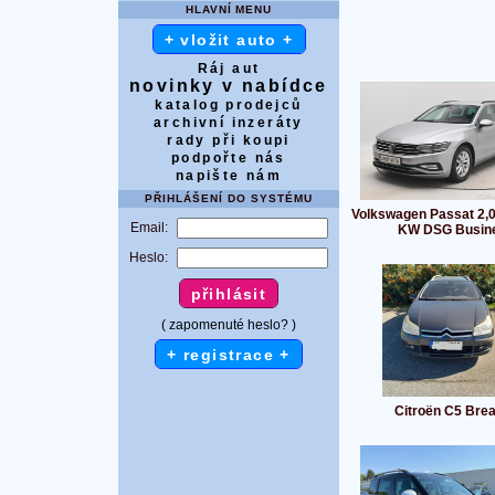
HLAVNÍ MENU
+ vložit auto +
Ráj aut
novinky v nabídce
katalog prodejců
archivní inzeráty
rady při koupi
podpořte nás
napište nám
PŘIHLÁŠENÍ DO SYSTÉMU
Volkswagen Passat 2,0
Email:
KW DSG Busin
Heslo:
( zapomenuté heslo? )
+ registrace +
Citroën C5 Bre