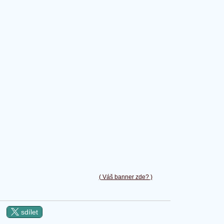
( Váš banner zde? )
sdílet