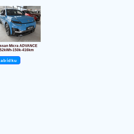
issan Micra ADVANCE
52kWh-150k-416km
nabídku