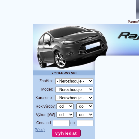
Partne
VYHLEDÁVÁNÍ
Značka:
Model:
Karoserie:
Rok výroby:
Výkon [kW]:
Cena od:
do:
(Více)