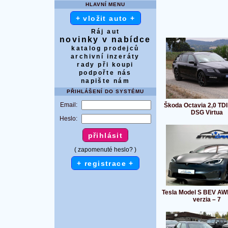
HLAVNÍ MENU
+ vložit auto +
Ráj aut
novinky v nabídce
katalog prodejců
archivní inzeráty
rady při koupi
podpořte nás
napište nám
PŘIHLÁŠENÍ DO SYSTÉMU
Email:
Škoda Octavia 2,0 TD
DSG Virtua
Heslo:
( zapomenuté heslo? )
+ registrace +
Tesla Model S BEV A
verzia – 7