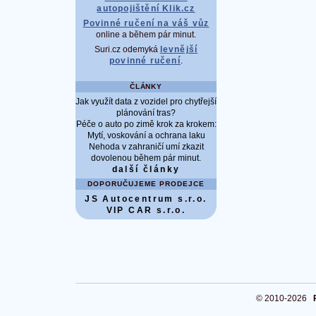
autopojištění Klik.cz
Povinné ručení na váš vůz
online a během pár minut.
Suri.cz odemyká
levnější
povinné ručení
.
ČLÁNKY
Jak využít data z vozidel pro chytřejší
plánování tras?
Péče o auto po zimě krok za krokem:
Mytí, voskování a ochrana laku
Nehoda v zahraničí umí zkazit
dovolenou během pár minut.
další články
DOPORUČUJEME PRODEJCE
JS Autocentrum s.r.o.
VIP CAR s.r.o.
© 2010-2026