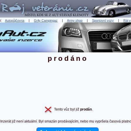
ři:
Autopůjčovna
|
Grily Campingaz
|
Army shop
|
Sportovní vozy
|
Ráj v
prodáno
Tento vůz byl již
prodán
.
Inzerát již není aktuální. Byl smazán prodávajícím, nebo mu vypršela časová platno