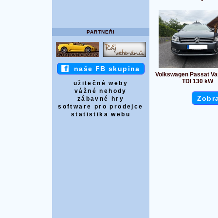
PARTNEŘI
naše FB skupina
Volkswagen Passat Var
TDI 130 kW
užitečné weby
vážné nehody
Zobra
zábavné hry
software pro prodejce
statistika webu