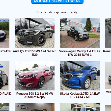
Zobrazit hlavní stránku
Tipy na další zajímavé inzeráty:
I RS 4x4
Audi Q5 TDI 150kW 4X4 S-LINE
Volkswagen Caddy 1.4 TSi 92
Renau
R20
KW-2018-NAVI-1
Vol
WD PLAID
Peugeot 308 1,2 SW 96kW
Škoda Kodiaq 2.0TDI 142kW
Automat Nepoj
DSG 4X4 7 MÍ