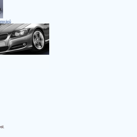
eteránů
st.