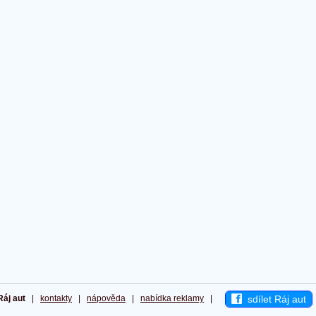
sdílet Ráj aut
Ráj aut
|
kontakty
|
nápověda
|
nabídka reklamy
|