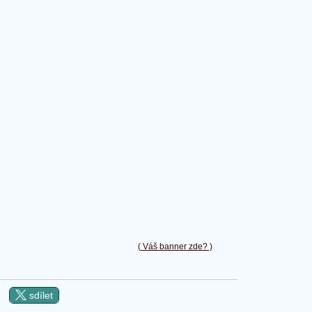
( Váš banner zde? )
sdílet