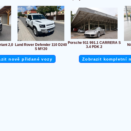
Porsche 911 991.1 CARRERA S
iant 2,0
Land Rover Defender 110 D240
N
3.4 PDK 2
S MY20
zit nově přidané vozy
Zobrazit kompletní 