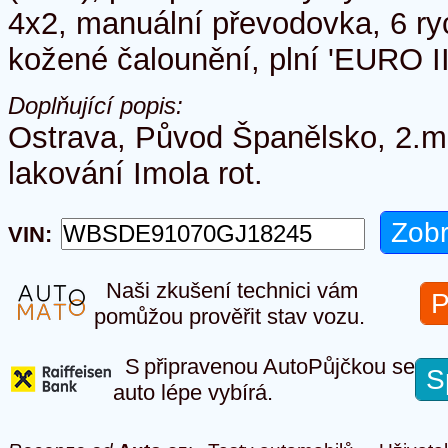
4x2, manuální převodovka, 6 ry
kožené čalounění, plní 'EURO II
Doplňující popis:
Ostrava, Původ Španělsko, 2.ma
lakování Imola rot.
VIN:
Naši zkušení technici vám
P
pomůžou prověřit stav vozu.
S připravenou AutoPůjčkou se
S
auto lépe vybírá.