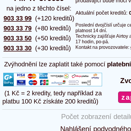
prodávající bude moci vlo
na jedno z těchto čísel:
Aktuální počet kreditů:
903 33 99
(+120 kreditů)
Poslední dvojčíslí určuje
903 33 79
(+80 kreditů)
platnost 14 dní.
Technicky zajišťuje Airtoy 
903 33 50
(+50 kreditů)
17 hodin, po-pá.
903 33 30
(+30 kreditů)
Kontakt na provozovatele:
Zvýhodnění lze zaplatit také pomocí
platebn
Zvo
(1 Kč = 2 kredity, tedy například za
platbu 100 Kč získáte 200 kreditů)
Počet zobrazení detai
Nahlášení podvodného 