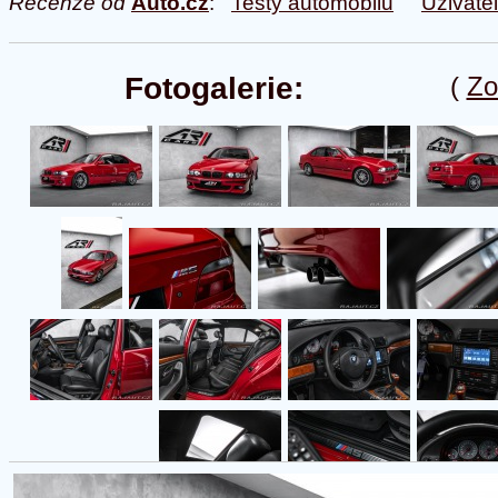
Recenze od
Auto.cz
:
Testy automobilů
Uživate
Fotogalerie:
(
Zo