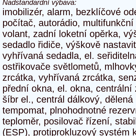
Nadstandardní výbava:
imobilizér, alarm, bezklíčové o
počítač, autorádio, multifunkční
volant, zadní loketní opěrka, v
sedadlo řidiče, výškově nastavi
vyhřívaná sedadla, el. seřiditel
ostřikovače světlometů, mlhovky,
zrcátka, vyhřívaná zrcátka, senz
přední okna, el. okna, centrální
šíbr el., centrál dálkový, dělen
tempomat, plnohodnotné rezervn
teploměr, posilovač řízení, stab
(ESP), protiprokluzový systém 