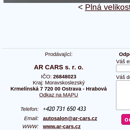
<
Plná velikos
Prodávající:
Odpo
Váš e
AR CARS s. r. o.
IČO:
26848023
Váš d
Kraj: Moravskoslezský
Krmelínská 7 720 00 Ostrava - Hrabová
Odkaz na MAPU
Telefon:
Email:
autosalon@ar-cars.cz
WWW:
www.ar-cars.cz