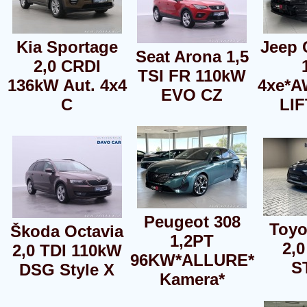
Kia Sportage
Jeep
Seat Arona 1,5
2,0 CRDI
TSI FR 110kW
136kW Aut. 4x4
4xe*
EVO CZ
C
LI
Peugeot 308
Toyo
Škoda Octavia
1,2PT
2,
2,0 TDI 110kW
96KW*ALLURE*
S
DSG Style X
Kamera*