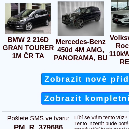
Volks
BMW 2 216D
Mercedes-Benz
Roc
GRAN TOURER
450d 4M AMG,
110k
1M ČR TA
PANORAMA, BU
RE
Zobrazit nově při
Zobrazit kompletn
Pošlete SMS ve tvaru:
Líbí se Vám tento vůz?
Tento inzerát bude pot
PM  R  379686