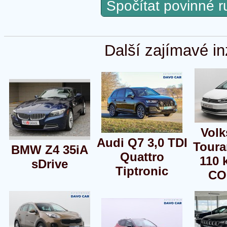
Spočítat povinné 
Další zajímavé in
Vol
Audi Q7 3,0 TDI
Toura
BMW Z4 35iA
Quattro
110
sDrive
Tiptronic
CO