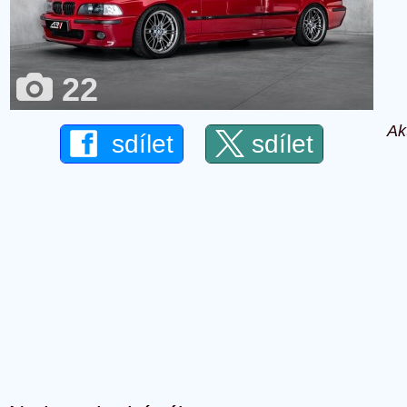
22
Ak
sdílet
sdílet