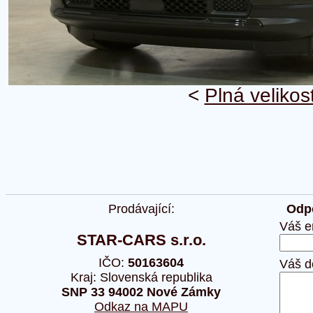
<
Plná velikos
Prodávající:
Odpo
Váš e
STAR-CARS s.r.o.
IČO:
50163604
Váš d
Kraj: Slovenská republika
SNP 33 94002 Nové Zámky
Odkaz na MAPU