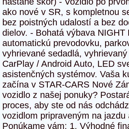
nastane skôr) - Vozidlo po prvo
ako nové v SR, s kompletnou se
bez poistných udalostí a bez d
dielov. - Bohatá výbava NIGH
automatickú prevodovku, parko
vyhrievané sedadlá, vyhrievaný 
CarPlay / Android Auto, LED sv
asistenčných systémov. Vaša kú
začína v STAR-CARS Nové Zámky
vozidlo z našej ponuky? Postar
proces, aby ste od nás odchádza
vozidlom pripraveným na jazdu a
Ponúkame vám: 1. Výhodné fina