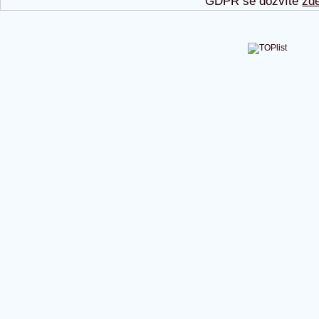
GDPR se dozvíte
zd