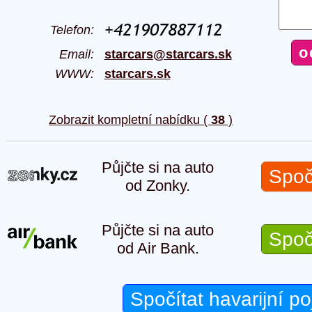
Telefon:
Email:
starcars@starcars.sk
WWW:
starcars.sk
Zobrazit kompletní nabídku (
38
)
Půjčte si na auto
Spoč
od Zonky.
Půjčte si na auto
Spoč
od Air Bank.
Spočítat havarijní po