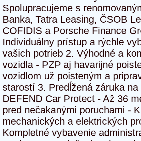
Spolupracujeme s renomovaným
Banka, Tatra Leasing, ČSOB Le
COFIDIS a Porsche Finance Gro
Individuálny prístup a rýchle v
vašich potrieb 2. Výhodné a ko
vozidla - PZP aj havarijné pois
vozidlom už poisteným a pripra
starostí 3. Predĺžená záruka na
DEFEND Car Protect - Až 36 m
pred nečakanými poruchami - Kr
mechanických a elektrických pr
Kompletné vybavenie administra