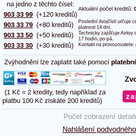
na jedno z těchto čísel:
Aktuální počet kreditů:
903 33 99
(+120 kreditů)
Poslední dvojčíslí určuje
903 33 79
(+80 kreditů)
platnost 14 dní.
Technicky zajišťuje Airtoy 
903 33 50
(+50 kreditů)
17 hodin, po-pá.
903 33 30
(+30 kreditů)
Kontakt na provozovatele:
Zvýhodnění lze zaplatit také pomocí
platebn
Zvo
(1 Kč = 2 kredity, tedy například za
platbu 100 Kč získáte 200 kreditů)
Počet zobrazení detai
Nahlášení podvodného 