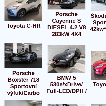
Porsche
Škod
Cayenne S
Spor
Toyota C-HR
DIESEL 4.2 V8
42kw
283kW 4X4
Porsche
BMW 5
Boxster 718
530e/xDrive/
Toyo
Sportovní
Full-LED/DPH /
výfuk/Carbo