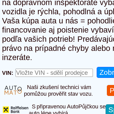
na dopravnom inšpektoráte vyb
vozidla je rýchla, pohodlná a úp
Vaša kúpa auta u nás = pohodlie
financovanie aj poistenie vyba
podľa vašich potrieb! Predávajú
právo na prípadné chyby alebo 
inzeráte.
VIN:
Naši zkušení technici vám
P
pomůžou prověřit stav vozu.
S připravenou AutoPůjčkou se
S
auto lépe vybírá.