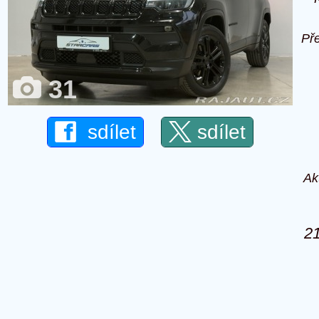
Př
31
sdílet
sdílet
Ak
2