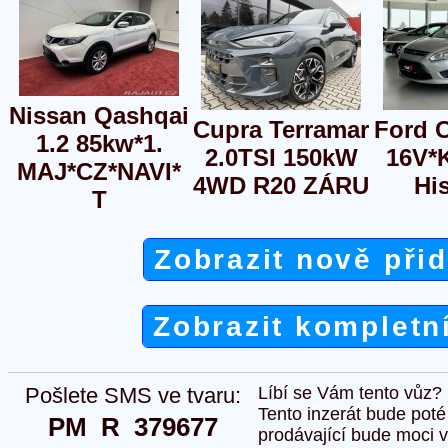
Nissan Qashqai
Cupra Terramar
Ford 
1.2 85kw*1.
2.0TSI 150kW
16V*
MAJ*CZ*NAVI*
4WD R20 ZÁRU
His
T
Zobrazit nově při
Zobrazit kompletn
Pošlete SMS ve tvaru:
Líbí se Vám tento vůz?
Tento inzerát bude pot
PM  R  379677
prodávající bude moci vlo