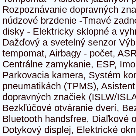
Rozpoznávanie dopravných zna
núdzové brzdenie -Tmavé zadné
disky - Elektricky sklopné a vyh
Dažďový a svetelný senzor Výb
tempomat, Airbagy - počet, ASR
Centrálne zamykanie, ESP, Imobil
Parkovacia kamera, Systém kont
pneumatikách (TPMS), Asistent
dopravných značiek (ISLW/ISLA)
Bezkľúčové otváranie dverí, Be
Bluetooth handsfree, Diaľkové 
Dotykový displej, Elektrické okn