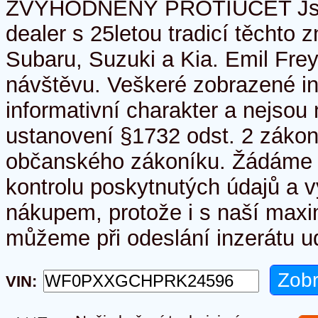
ZVÝHODNĚNÝ PROTIÚČET Jsm
dealer s 25letou tradicí těchto 
Subaru, Suzuki a Kia. Emil Frey
návštěvu. Veškeré zobrazené i
informativní charakter a nejso
ustanovení §1732 odst. 2 zákon
občanského zákoníku. Žádáme 
kontrolu poskytnutých údajů a v
nákupem, protože i s naší maxim
můžeme při odeslání inzerátu ud
VIN: