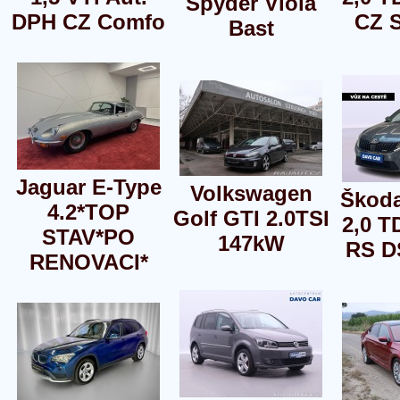
Spyder Viola
DPH CZ Comfo
CZ S
Bast
Jaguar E-Type
Volkswagen
Škoda
4.2*TOP
Golf GTI 2.0TSI
2,0 T
STAV*PO
147kW
RS D
RENOVACI*