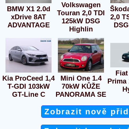
Volkswagen
BMW X1 2.0d
Škod
Touran 2,0 TDI
xDrive 8AT
2,0 T
125kW DSG
ADVANTAGE
DSG
Highlin
Fiat
Kia ProCeed 1,4
Mini One 1.4
Prima 
T-GDI 103kW
70kW KŮŽE
H
GT-Line C
PANORAMA SE
Zobrazit nově při