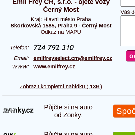
Emil Frey ČR, s.r.o. - ojeté vozy
Černý Most
Váš d
Kraj: Hlavní město Praha
Skorkovská 1585, Praha 9 - Černý Most
Odkaz na MAPU
Telefon:
Email:
emilfreyselect.cm@emilfrey.cz
WWW:
www.emilfrey.cz
Zobrazit kompletní nabídku (
139
)
Půjčte si na auto
Spoč
od Zonky.
Půjčte si na auto