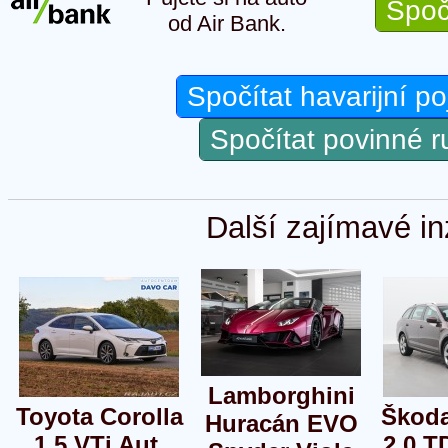
Spoč
od Air Bank.
Spočítat havarijní po
Spočítat povinné 
Další zajímavé in
Lamborghini
Toyota Corolla
Škoda
Huracán EVO
1,5 VTi Aut.
2,0 T