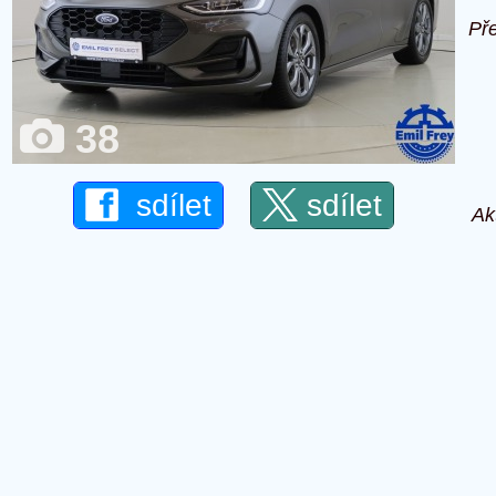
Př
38
sdílet
sdílet
Ak