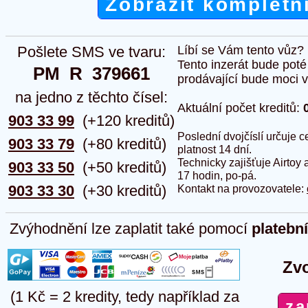
Zobrazit kompletn
Pošlete SMS ve tvaru:
Líbí se Vám tento vůz?
Tento inzerát bude pot
PM  R  379661
prodávající bude moci vlo
na jedno z těchto čísel:
Aktuální počet kreditů:
903 33 99
(+120 kreditů)
Poslední dvojčíslí určuje
903 33 79
(+80 kreditů)
platnost 14 dní.
Technicky zajišťuje Airtoy 
903 33 50
(+50 kreditů)
17 hodin, po-pá.
903 33 30
(+30 kreditů)
Kontakt na provozovatele:
Zvýhodnění lze zaplatit také pomocí
platebn
Zvo
(1 Kč = 2 kredity, tedy například za