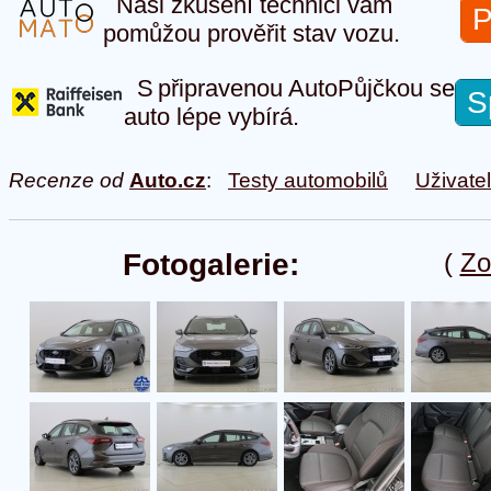
Naši zkušení technici vám
P
pomůžou prověřit stav vozu.
S připravenou AutoPůjčkou se
S
auto lépe vybírá.
Recenze od
Auto.cz
:
Testy automobilů
Uživate
Fotogalerie:
(
Zo