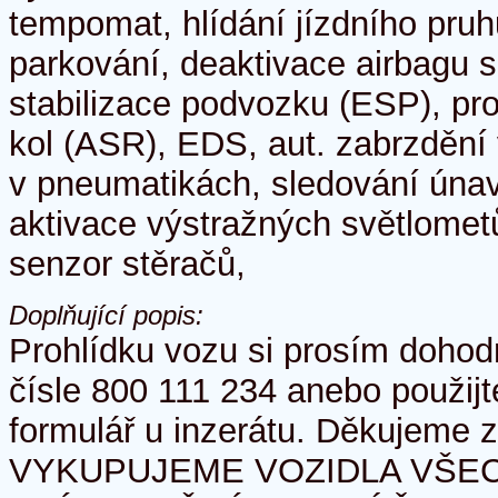
tempomat, hlídání jízdního pru
parkování, deaktivace airbagu 
stabilizace podvozku (ESP), pr
kol (ASR), EDS, aut. zabrzdění 
v pneumatikách, sledování únavy
aktivace výstražných světlometů,
senzor stěračů,
Doplňující popis:
Prohlídku vozu si prosím dohod
čísle 800 111 234 anebo použij
formulář u inzerátu. Děkujeme 
VYKUPUJEME VOZIDLA VŠEC