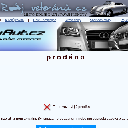
ři:
Autopůjčovna
|
Grily Campingaz
|
Army shop
|
Sportovní vozy
|
Ráj v
prodáno
Tento vůz byl již
prodán
.
Inzerát již není aktuální. Byl smazán prodávajícím, nebo mu vypršela časová platno