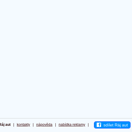
sdílet Ráj aut
Ráj aut
|
kontakty
|
nápověda
|
nabídka reklamy
|