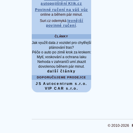
autopojištění Klik.cz
Povinné ručení na váš vůz
online a během pár minut.
Suri.cz odemyká
levnější
povinné ručení
.
ČLÁNKY
Jak využít data z vozidel pro chytřejší
plánování tras?
Péče o auto po zimě krok za krokem:
Mytí, voskování a ochrana laku
Nehoda v zahraničí umí zkazit
dovolenou během pár minut.
další články
DOPORUČUJEME PRODEJCE
JS Autocentrum s.r.o.
VIP CAR s.r.o.
© 2010-2026