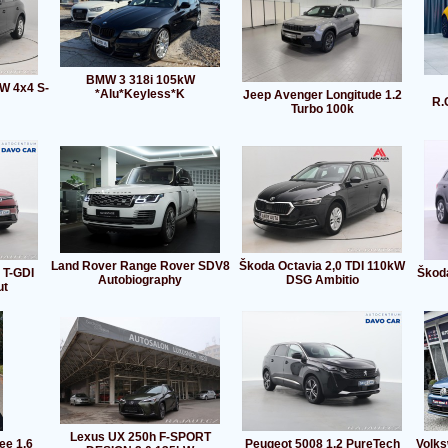
BMW 3 318i 105kW
kW 4x4 S-
*Alu*Keyless*K
Jeep Avenger Longitude 1.2
R.
Turbo 100k
Land Rover Range Rover SDV8
Škoda Octavia 2,0 TDI 110kW
 T-GDI
Škod
Autobiography
DSG Ambitio
ut
Lexus UX 250h F-SPORT
ee 1,6
Peugeot 5008 1,2 PureTech
Volks