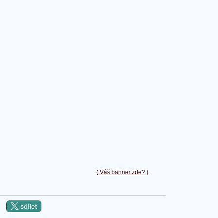
( Váš banner zde? )
sdílet