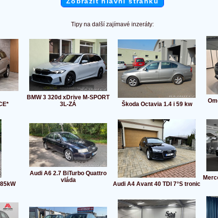
Zobrazit hlavní stránku
Tipy na další zajímavé inzeráty:
BMW 3 320d xDrive M-SPORT
Omo
CE*
3L-ZÁ
Škoda Octavia 1.4 i 59 kw
Audi A6 2.7 BiTurbo Quattro
Merc
vláda
i 85kW
Audi A4 Avant 40 TDI 7°S tronic