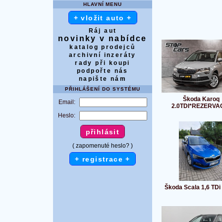
HLAVNÍ MENU
+ vložit auto +
Ráj aut
novinky v nabídce
katalog prodejců
archivní inzeráty
rady při koupi
podpořte nás
napište nám
PŘIHLÁŠENÍ DO SYSTÉMU
Škoda Karoq
Email:
2.0TDI*REZERVA
Heslo:
( zapomenuté heslo? )
+ registrace +
Škoda Scala 1,6 TD