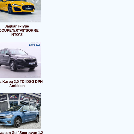
Jaguar F-Type
COUPE*5.0*V8*SORRE
NTO*Z
a Karoq 2,0 TDI DSG DPH
Ambition
wagen Golf Sportsvan 1,2