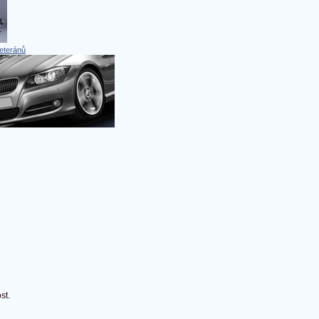
eteránů
st.