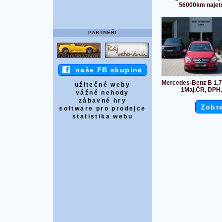
56000km najet
PARTNEŘI
naše FB skupina
Mercedes-Benz B 1,7
užitečné weby
1Maj.ČR, DPH,
vážné nehody
zábavné hry
Zobra
software pro prodejce
statistika webu