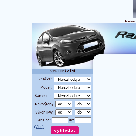
Partne
VYHLEDÁVÁNÍ
Značka:
Model:
Karoserie:
Rok výroby:
Výkon [kW]:
Cena od:
do:
(Více)