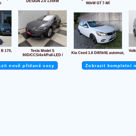
DESIGN 2.0 135kW
o
96kW GT 7-Mí
 B 170,
Tesla Model S
Volk
Kia Ceed 1.6 D/85kW, automat,
90D/CCS/4x4/Full-LED /
zit nově přidané vozy
Zobrazit kompletní 