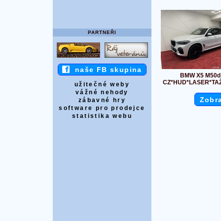
PARTNEŘI
naše FB skupina
BMW X5 M50d
CZ*HUD*LASER*TA
užitečné weby
vážné nehody
Zobra
zábavné hry
software pro prodejce
statistika webu