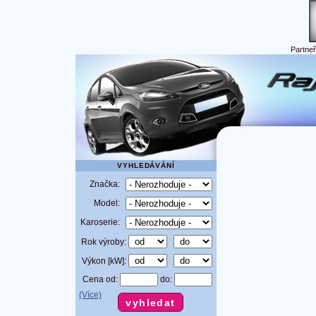
Partne
VYHLEDÁVÁNÍ
Značka:
Model:
Karoserie:
Rok výroby:
Výkon [kW]:
Cena od:
do:
(Více)