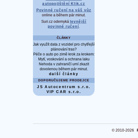
autopojištění Klik.cz
Povinné ručení na váš vůz
online a během pár minut.
Suri.cz odemyká
levnější
povinné ručení
.
ČLÁNKY
Jak využít data z vozidel pro chytřejší
plánování tras?
Péče o auto po zimě krok za krokem:
Mytí, voskování a ochrana laku
Nehoda v zahraničí umí zkazit
dovolenou během pár minut.
další články
DOPORUČUJEME PRODEJCE
JS Autocentrum s.r.o.
VIP CAR s.r.o.
© 2010-2026