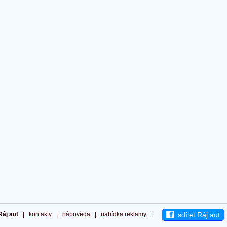
sdílet Ráj aut
Ráj aut
|
kontakty
|
nápověda
|
nabídka reklamy
|