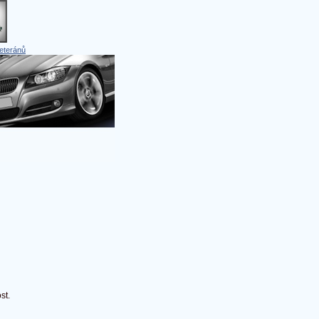
eteránů
st.