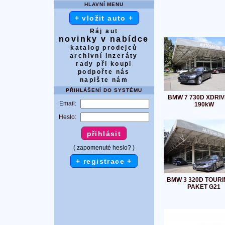
HLAVNÍ MENU
+ vložit auto +
Ráj aut
novinky v nabídce
katalog prodejců
archivní inzeráty
rady při koupi
podpořte nás
napište nám
PŘIHLÁŠENÍ DO SYSTÉMU
BMW 7 730D XDRIV
Email:
190kW
Heslo:
( zapomenuté heslo? )
+ registrace +
BMW 3 320D TOURI
PAKET G21