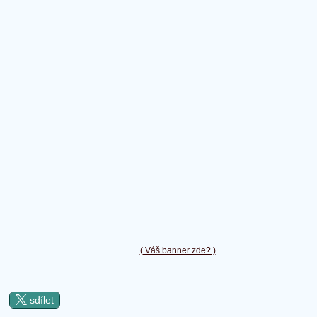
( Váš banner zde? )
sdílet