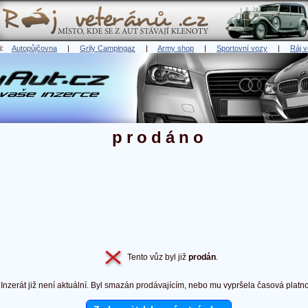
ři:
Autopůjčovna
|
Grily Campingaz
|
Army shop
|
Sportovní vozy
|
Ráj v
prodáno
Tento vůz byl již
prodán
.
Inzerát již není aktuální. Byl smazán prodávajícím, nebo mu vypršela časová platno