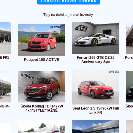
Zobrazit hlavní stránku
Tipy na další zajímavé inzeráty:
E F01
Ferrari 296 GTB CZ 25
Pors
Peugeot 108 ACTIVE
Anniversary Spe
NG M-
Škoda Kodiaq TDI 147kW
Škod
Seat Leon 1,5 TSI 96kW Full
4x4*STYLE*TAŽNÉ
Link FR