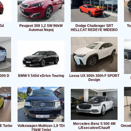
3d
Peugeot 308 1,2 SW 96kW
Dodge Challenger SRT
To
Automat Nepoj
HELLCAT REDEYE WIDEBO
300 D
BMW 5 540d xDrive Touring
Lexus UX 300h 300h F SPORT
Design
Mercedes-Benz S 500 4M
E Turbo
Volkswagen Multivan 1,9 TDi
Omoda
L/Executive/Chauff
75kW 7míst