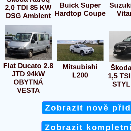
Buick Super
Suzuk
2,0 TDI 85 KW
Hardtop Coupe
Vita
DSG Ambient
Fiat Ducato 2.8
Mitsubishi
Škoda
JTD 94kW
L200
1,5 TS
OBYTNÁ
STYL
VESTA
Zobrazit nově při
Zobrazit kompletn