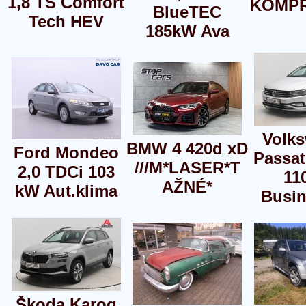
1,8 TS Comfort
KOMP
BlueTEC
Tech HEV
185kW Ava
Volk
BMW 4 420d xD
Ford Mondeo
Passat
///M*LASER*T
2,0 TDCi 103
11
AŽNÉ*
kW Aut.klima
Busin
Škoda Karoq