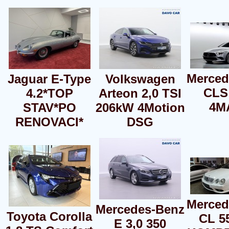
Merced
Jaguar E-Type
Volkswagen
CLS
4.2*TOP
Arteon 2,0 TSI
4M
STAV*PO
206kW 4Motion
RENOVACI*
DSG
Merced
Mercedes-Benz
Toyota Corolla
CL 5
E 3,0 350