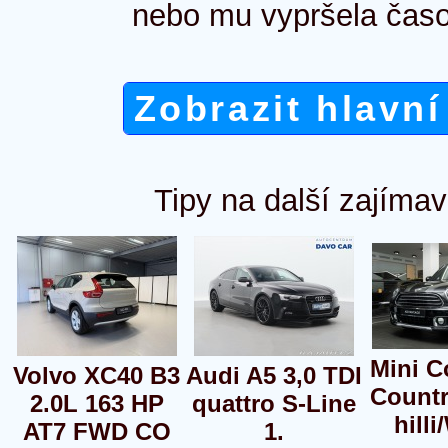
nebo mu vypršela časo
Zobrazit hlavní
Tipy na další zajímav
Mini C
Volvo XC40 B3
Audi A5 3,0 TDI
Count
2.0L 163 HP
quattro S-Line
hilli
AT7 FWD CO
1.