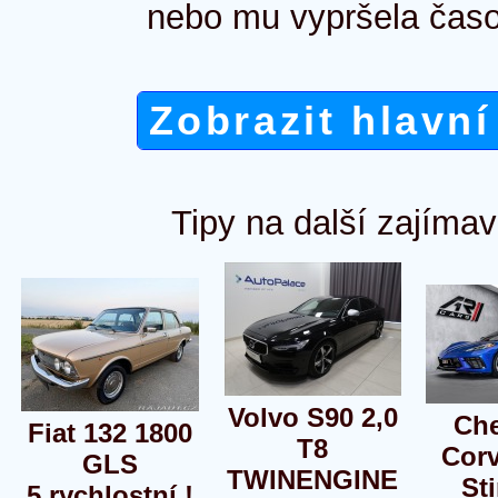
nebo mu vypršela časo
Zobrazit hlavní
Tipy na další zajímav
Volvo S90 2,0
Che
Fiat 132 1800
T8
Corv
GLS
TWINENGINE
St
5.rychlostní !