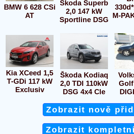
Škoda Superb
BMW 6 628 CSi
330d
2,0 147 kW
AT
M-PA
Sportline DSG
Kia XCeed 1,5
Škoda Kodiaq
Vol
T-GDi 117 kW
2,0 TDI 110kW
Golf 
Exclusiv
DSG 4x4 Cle
DIG
Zobrazit nově při
Zobrazit kompletn