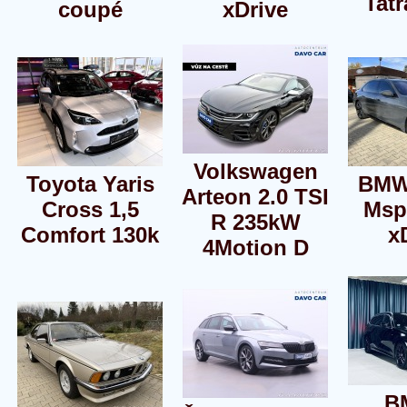
Tatr
coupé
xDrive
Volkswagen
Toyota Yaris
BMW
Arteon 2.0 TSI
Cross 1,5
Msp
R 235kW
Comfort 130k
x
4Motion D
B