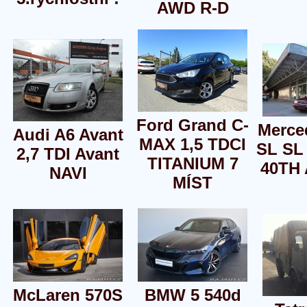
AWD R-D
Ford Grand C-
Merce
Audi A6 Avant
MAX 1,5 TDCI
SL SL
2,7 TDI Avant
TITANIUM 7
40TH 
NAVI
MÍST
McLaren 570S
BMW 5 540d