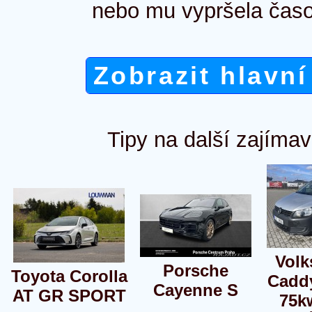
nebo mu vypršela časo
Zobrazit hlavní
Tipy na další zajímav
Vol
Porsche
Toyota Corolla
Caddy
Cayenne S
AT GR SPORT
75k