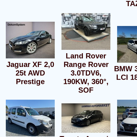
TA
Land Rover
Jaguar XF 2,0
Range Rover
BMW 3
25t AWD
3.0TDV6,
LCI 1
Prestige
190KW, 360°,
SOF