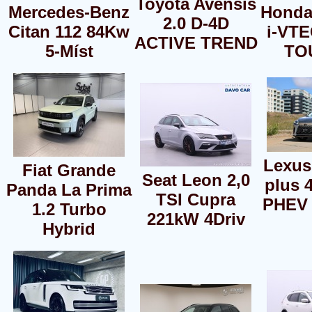
Toyota Avensis
Mercedes-Benz
Honda 
2.0 D-4D
Citan 112 84Kw
i-VT
ACTIVE TREND
5-Míst
TO
Lexus
Fiat Grande
Seat Leon 2,0
plus 
Panda La Prima
TSI Cupra
PHEV
1.2 Turbo
221kW 4Driv
Hybrid