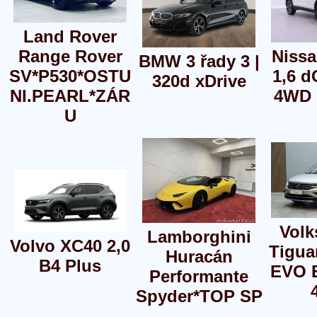
Land Rover
Range Rover
Nissa
BMW 3 řady 3 |
SV*P530*OSTU
1,6 d
320d xDrive
NI.PEARL*ZÁR
4WD 
U
Vol
Lamborghini
Volvo XC40 2,0
Tigua
Huracán
B4 Plus
EVO 
Performante
Spyder*TOP SP