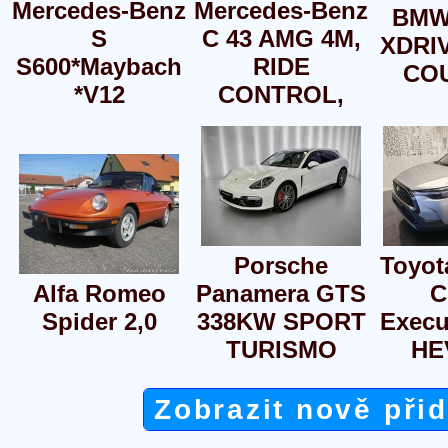
Mercedes-Benz
Mercedes-Benz
BMW
S
C 43 AMG 4M,
XDRI
S600*Maybach
RIDE
COU
*V12
CONTROL,
Porsche
Toyot
Alfa Romeo
Panamera GTS
C
Spider 2,0
338KW SPORT
Execu
TURISMO
HEV
Zobrazit nově při