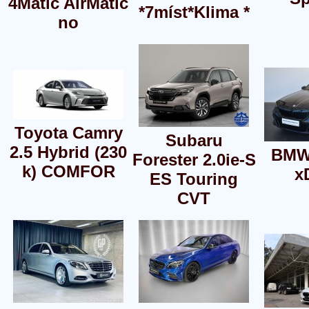
4Matic AirMatic
*7míst*Klima *
no
Toyota Camry
Subaru
2.5 Hybrid (230
BMW
Forester 2.0ie-S
k) COMFOR
x
ES Touring
CVT