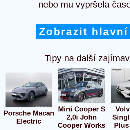
nebo mu vypršela časo
Zobrazit hlavní
Tipy na další zajímav
Mini Cooper S
Vol
Porsche Macan
2,0i John
Sing
Electric
Cooper Works
Plus