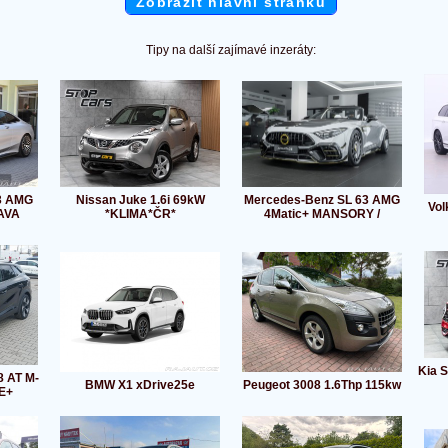
Zobrazit hlavní stránku
Tipy na další zajímavé inzeráty:
3 AMG
Nissan Juke 1.6i 69kW
Mercedes-Benz SL 63 AMG
Vol
AVA
*KLIMA*ČR*
4Matic+ MANSORY /
Kia S
8 AT M-
BMW X1 xDrive25e
Peugeot 3008 1.6Thp 115kw
E+