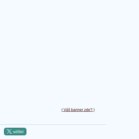
( Váš banner zde? )
sdílet