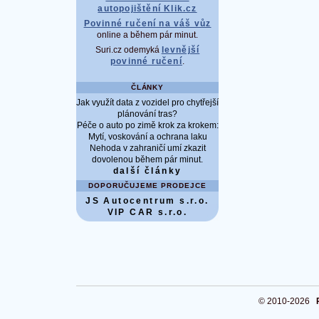
autopojištění Klik.cz
Povinné ručení na váš vůz
online a během pár minut.
Suri.cz odemyká
levnější
povinné ručení
.
ČLÁNKY
Jak využít data z vozidel pro chytřejší
plánování tras?
Péče o auto po zimě krok za krokem:
Mytí, voskování a ochrana laku
Nehoda v zahraničí umí zkazit
dovolenou během pár minut.
další články
DOPORUČUJEME PRODEJCE
JS Autocentrum s.r.o.
VIP CAR s.r.o.
© 2010-2026