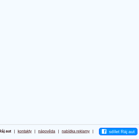
sdílet Ráj aut
Ráj aut
|
kontakty
|
nápověda
|
nabídka reklamy
|