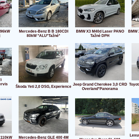
 96kW
Mercedes-Benz B B 180CDI
BMW X3 M40d Laser PANO
BMW X
j
80kW *ALU*Tažné*
Tažné DPH
i
rvis
Jeep Grand Cherokee 3,0 CRD
Toyot
Škoda Yeti 2,0 DSG, Experience
Overland*Panorama
Lexu
I 110kW
Mercedes-Benz GLE 400 4M