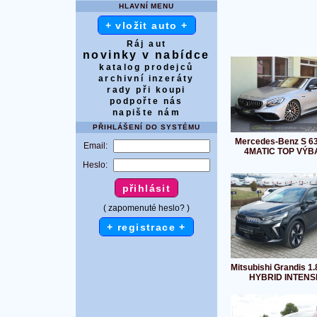
HLAVNÍ MENU
+ vložit auto +
Ráj aut
novinky v nabídce
katalog prodejců
archivní inzeráty
rady při koupi
podpořte nás
napište nám
PŘIHLÁŠENÍ DO SYSTÉMU
Mercedes-Benz S 6
Email:
4MATIC TOP VÝB
Heslo:
( zapomenuté heslo? )
+ registrace +
Mitsubishi Grandis 1.
HYBRID INTENS