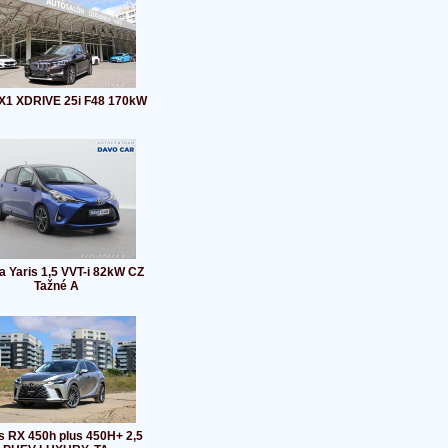
1 XDRIVE 25i F48 170kW
a Yaris 1,5 VVT-i 82kW CZ
Tažné A
s RX 450h plus 450H+ 2,5