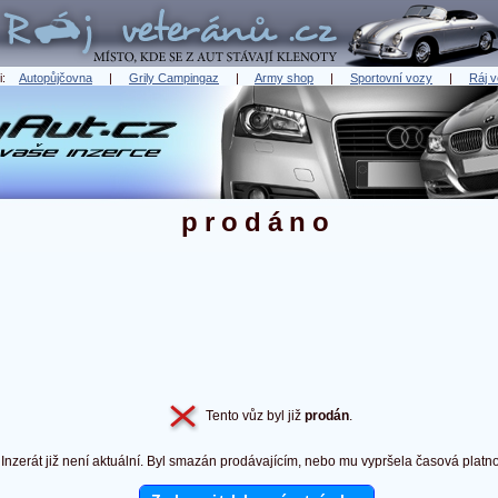
ři:
Autopůjčovna
|
Grily Campingaz
|
Army shop
|
Sportovní vozy
|
Ráj v
prodáno
Tento vůz byl již
prodán
.
Inzerát již není aktuální. Byl smazán prodávajícím, nebo mu vypršela časová platno