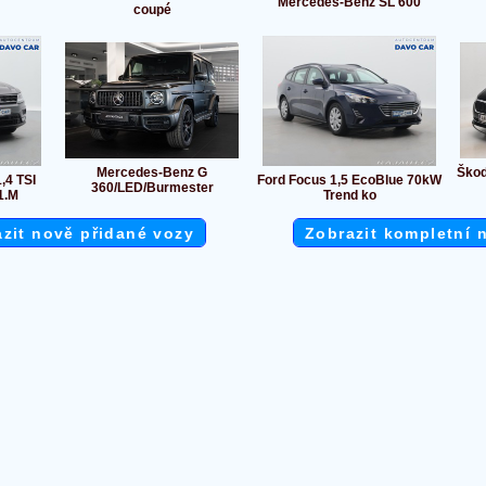
Mercedes-Benz SL 600
coupé
Mercedes-Benz G
Škod
,4 TSI
Ford Focus 1,5 EcoBlue 70kW
360/LED/Burmester
1.M
Trend ko
zit nově přidané vozy
Zobrazit kompletní 