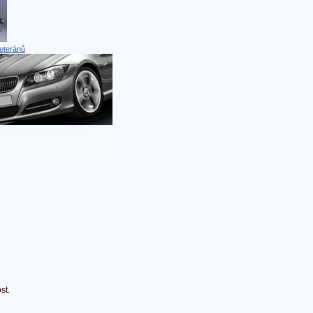
eteránů
st.