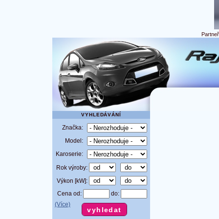
Partne
VYHLEDÁVÁNÍ
Značka:
Model:
Karoserie:
Rok výroby:
Výkon [kW]:
Cena od:
do:
(Více)