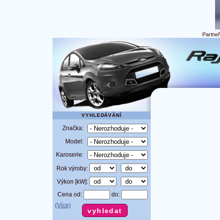
Partne
VYHLEDÁVÁNÍ
Značka:
Model:
Karoserie:
Rok výroby:
Výkon [kW]:
Cena od:
do:
(Více)