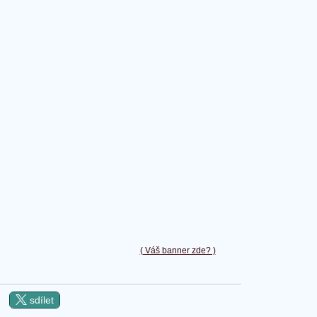
( Váš banner zde? )
sdílet