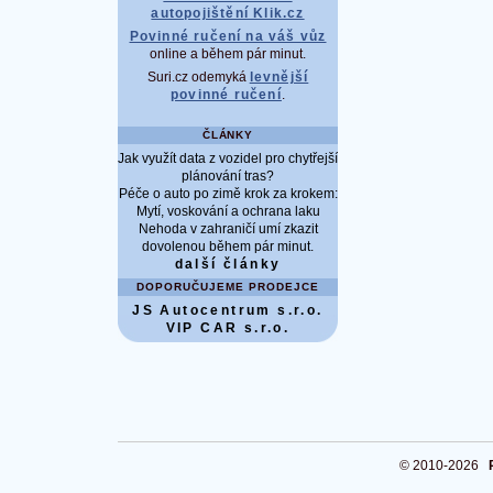
autopojištění Klik.cz
Povinné ručení na váš vůz
online a během pár minut.
Suri.cz odemyká
levnější
povinné ručení
.
ČLÁNKY
Jak využít data z vozidel pro chytřejší
plánování tras?
Péče o auto po zimě krok za krokem:
Mytí, voskování a ochrana laku
Nehoda v zahraničí umí zkazit
dovolenou během pár minut.
další články
DOPORUČUJEME PRODEJCE
JS Autocentrum s.r.o.
VIP CAR s.r.o.
© 2010-2026