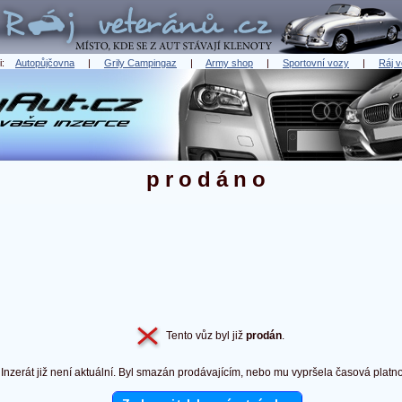
ři:
Autopůjčovna
|
Grily Campingaz
|
Army shop
|
Sportovní vozy
|
Ráj v
prodáno
Tento vůz byl již
prodán
.
Inzerát již není aktuální. Byl smazán prodávajícím, nebo mu vypršela časová platno