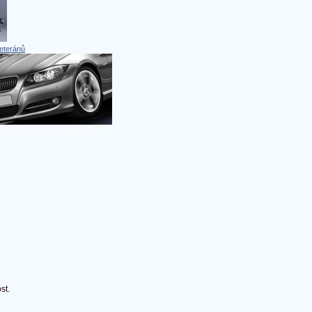
eteránů
st.