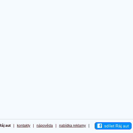
sdílet Ráj aut
Ráj aut
|
kontakty
|
nápověda
|
nabídka reklamy
|