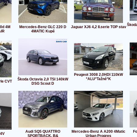
Škoda
00d 4M
Mercedes-Benz GLC 220 D
Jaguar XJ6 4,2 II.serie TOP stav
AIR
4MATIC Kupé
Peugeot 3008 2.0HDI 110kW
*ALU*Tažné*K
Škoda Octavia 2,0 TSI 140kW
yle CVT
DSG Scout D
Audi SQ5 QUATTRO
Mercedes-Benz A A200 4Matic
Fo
 4V
SPORTBACK, B&
Urban Progres