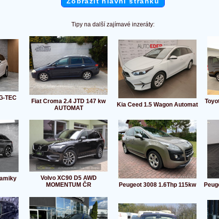
Zobrazit hlavní stránku
Tipy na další zajímavé inzeráty:
 G-TEC
Fiat Croma 2.4 JTD 147 kw
Toyot
Kia Ceed 1.5 Wagon Automat
AUTOMAT
Volvo XC90 D5 AWD
ramiky
MOMENTUM ČR
Peugeot 3008 1.6Thp 115kw
Peuge