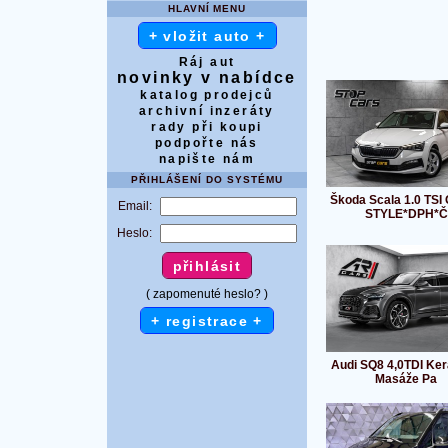
HLAVNÍ MENU
+ vložit auto +
Ráj aut
novinky v nabídce
katalog prodejců
archivní inzeráty
rady při koupi
podpořte nás
napište nám
PŘIHLÁŠENÍ DO SYSTÉMU
Škoda Scala 1.0 TSI
Email:
STYLE*DPH*Č
Heslo:
( zapomenuté heslo? )
+ registrace +
Audi SQ8 4,0TDI Ke
Masáže Pa