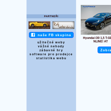
PARTNEŘI
naše FB skupina
Hyundai i30 1,5 T-G
NLINE! AT
užitečné weby
vážné nehody
Zobra
zábavné hry
software pro prodejce
statistika webu