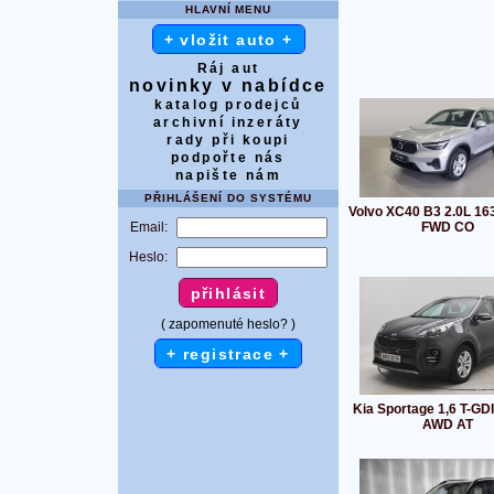
HLAVNÍ MENU
+ vložit auto +
Ráj aut
novinky v nabídce
katalog prodejců
archivní inzeráty
rady při koupi
podpořte nás
napište nám
PŘIHLÁŠENÍ DO SYSTÉMU
Volvo XC40 B3 2.0L 16
Email:
FWD CO
Heslo:
( zapomenuté heslo? )
+ registrace +
Kia Sportage 1,6 T-GD
AWD AT