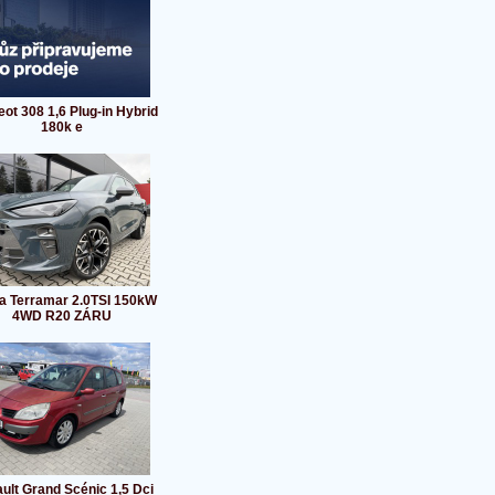
ot 308 1,6 Plug-in Hybrid
180k e
a Terramar 2.0TSI 150kW
4WD R20 ZÁRU
ult Grand Scénic 1,5 Dci