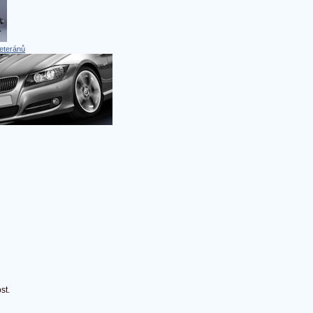
eteránů
st.