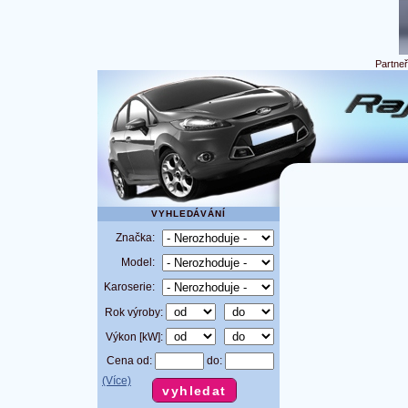
Partne
VYHLEDÁVÁNÍ
Značka:
Model:
Karoserie:
Rok výroby:
Výkon [kW]:
Cena od:
do:
(Více)