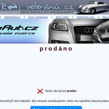
ři:
Autopůjčovna
|
Grily Campingaz
|
Army shop
|
Sportovní vozy
|
Ráj v
prodáno
Tento vůz byl již
prodán
.
Inzerát již není aktuální. Byl smazán prodávajícím, nebo mu vypršela časová platno