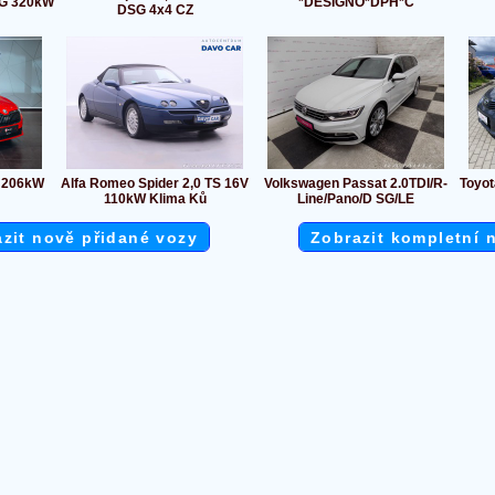
G 320kW
*DESIGNO*DPH*Č
DSG 4x4 CZ
I 206kW
Alfa Romeo Spider 2,0 TS 16V
Volkswagen Passat 2.0TDI/R-
Toyot
110kW Klima Ků
Line/Pano/D SG/LE
zit nově přidané vozy
Zobrazit kompletní 