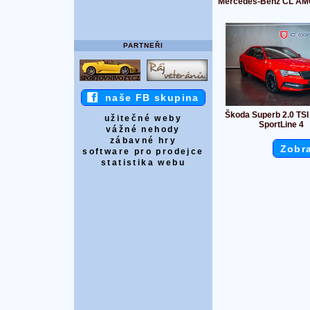
Mercedes-Benz CL AM
PARTNEŘI
naše FB skupina
Škoda Superb 2.0 TS
užitečné weby
SportLine 4
vážné nehody
zábavné hry
Zobra
software pro prodejce
statistika webu