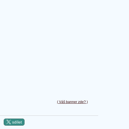
( Váš banner zde? )
sdílet