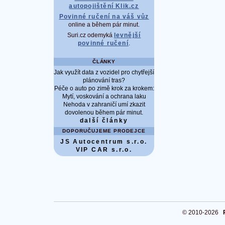
autopojištění Klik.cz
Povinné ručení na váš vůz
online a během pár minut.
Suri.cz odemyká
levnější
povinné ručení
.
ČLÁNKY
Jak využít data z vozidel pro chytřejší
plánování tras?
Péče o auto po zimě krok za krokem:
Mytí, voskování a ochrana laku
Nehoda v zahraničí umí zkazit
dovolenou během pár minut.
další články
DOPORUČUJEME PRODEJCE
JS Autocentrum s.r.o.
VIP CAR s.r.o.
© 2010-2026