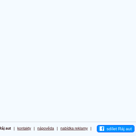
sdílet Ráj aut
Ráj aut
|
kontakty
|
nápověda
|
nabídka reklamy
|