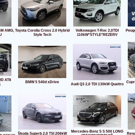
4M AMG,
Toyota Corolla Cross 2.0 Hybrid
Volkswagen T-Roc 2,0TDI
Peuge
U
Style Tech
110kW*STYLE*REZERV
WD AT8
BMW 5 540d xDrive
Cupr
1
Audi Q3 2,0 TDI 130kW Quattro
Mercedes-Benz S S 500 LONG
Škoda Superb 2,0 TSI 206kW
Rena