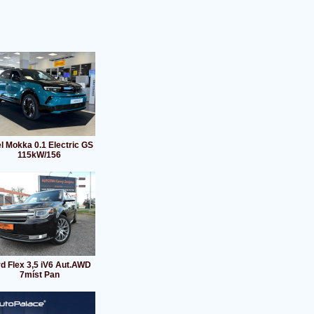
l Mokka 0.1 Electric GS
115kW/156
d Flex 3,5 iV6 Aut.AWD
7míst Pan