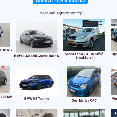
Zobrazit hlavní stránku
Tipy na další zajímavé inzeráty:
3 HP AT7
Škoda Fabia 1,4 TDi Tažné
Ope
BMW 3 3,0 325i Cabrio 160 kW
1.maj.Servi
I 130 kW
BMW M5 Touring
For
Opel Meriva OPC