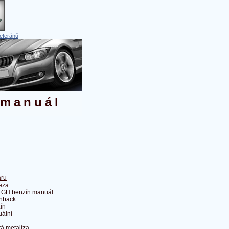
eteránů
 manuál
ru
eza
 GH benzín manuál
hback
ín
ální
á metalíza