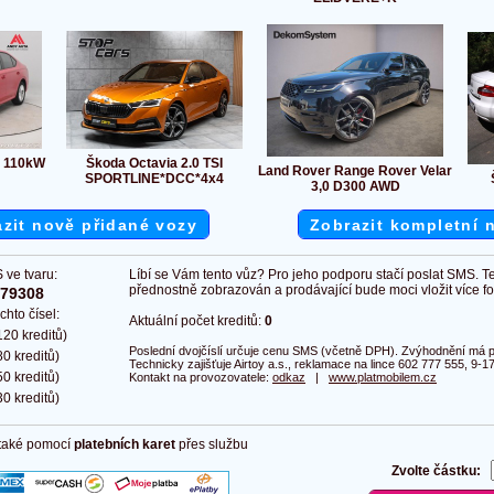
I 110kW
Škoda Octavia 2.0 TSI
Land Rover Range Rover Velar
SPORTLINE*DCC*4x4
3,0 D300 AWD
zit nově přidané vozy
Zobrazit kompletní 
 ve tvaru:
Líbí se Vám tento vůz? Pro jeho podporu stačí poslat SMS. T
přednostně zobrazován a prodávající bude moci vložit více fot
379308
chto čísel:
Aktuální počet kreditů:
0
20 kreditů)
Poslední dvojčíslí určuje cenu SMS (včetně DPH). Zvýhodnění má pl
0 kreditů)
Technicky zajišťuje Airtoy a.s., reklamace na lince 602 777 555, 9-17
0 kreditů)
Kontakt na provozovatele:
odkaz
|
www.platmobilem.cz
0 kreditů)
 také pomocí
platebních karet
přes službu
Zvolte částku: