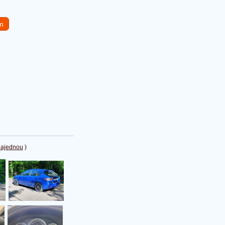
em
najednou
)