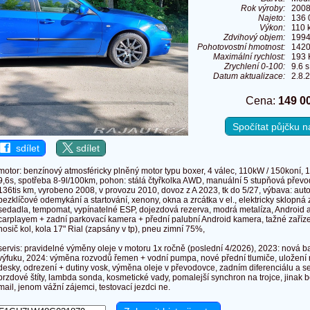
Rok výroby:
200
Najeto:
136 
Výkon:
110 
Zdvihový objem:
1994
Pohotovostní hmotnost:
1420
Maximální rychlost:
193 
Zrychlení 0-100:
9.6 s
Datum aktualizace:
2.8.
Cena:
149 0
Spočítat půjčku 
sdílet
sdílet
motor: benzínový atmosféricky plněný motor typu boxer, 4 válec, 110kW / 150koní,
9,6s, spotřeba 8-9l/100km, pohon: stálá čtyřkolka AWD, manuální 5 stupňová převo
136tis km, vyrobeno 2008, v provozu 2010, dovoz z A 2023, tk do 5/27, výbava: aut
bezklíčové odemykání a startování, xenony, okna a zrcátka v el., elektricky sklopná 
sedadla, tempomat, vypínatelné ESP, dojezdová rezerva, modrá metalíza, Android 
carplayem + zadní parkovací kamera + přední palubní Android kamera, tažné zaříze
nosič kol, kola 17" Rial (zapsány v tp), pneu zimní 75%,
servis: pravidelné výměny oleje v motoru 1x ročně (poslední 4/2026), 2023: nová bat
výfuku, 2024: výměna rozvodů řemen + vodní pumpa, nové přední tlumiče, uložení 
desky, odrezení + dutiny vosk, výměna oleje v převodovce, zadním diferenciálu a s
brzdové štíty, lambda sonda, kosmetické vady, pomalejší synchron na trojce, jinak
mail, jenom vážní zájemci, testovací jezdci ne.