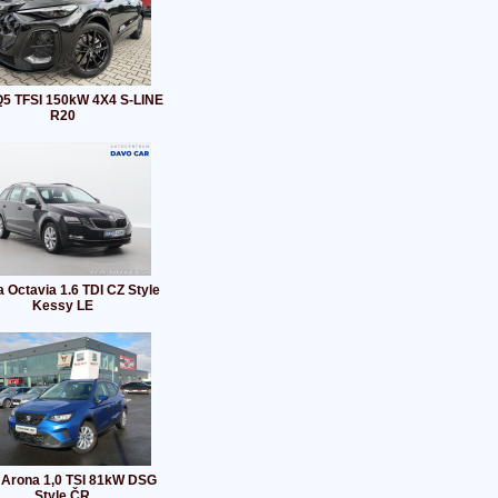
Q5 TFSI 150kW 4X4 S-LINE
R20
 Octavia 1.6 TDI CZ Style
Kessy LE
 Arona 1,0 TSI 81kW DSG
Style ČR