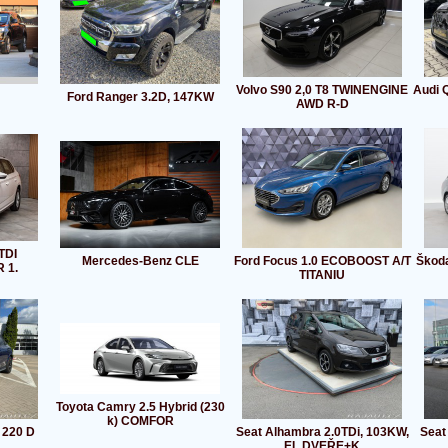
Volvo S90 2,0 T8 TWINENGINE
Audi 
Ford Ranger 3.2D, 147KW
AWD R-D
TDI
Mercedes-Benz CLE
Ford Focus 1.0 ECOBOOST A/T
Škoda
 1.
TITANIU
Toyota Camry 2.5 Hybrid (230
k) COMFOR
 220 D
Seat Alhambra 2.0TDi, 103KW,
Seat
EL.DVEŘE+K