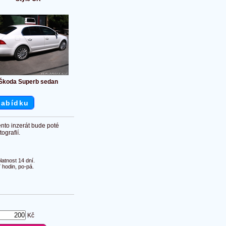
Škoda Superb sedan
nabídku
ento inzerát bude poté
ografií.
atnost 14 dní.
 hodin, po-pá.
Kč