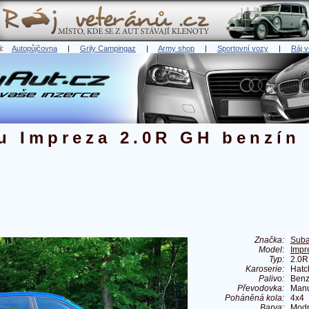
ři:
Autopůjčovna
|
Grily Campingaz
|
Army shop
|
Sportovní vozy
|
Ráj v
u Impreza 2.0R GH benzín
Značka:
Suba
Model:
Impr
Typ:
2.0R
Karoserie:
Hatc
Palivo:
Benz
Převodovka:
Manu
Poháněná kola:
4x4
Barva:
Modr