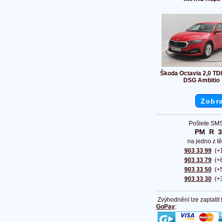
Škoda Octavia 2,0 TD
DSG Ambitio
Zobra
Pošlete SMS
PM  R  
na jedno z tě
903 33 99
(+1
903 33 79
(+8
903 33 50
(+5
903 33 30
(+3
Zvýhodnění lze zaplatit
GoPay
: