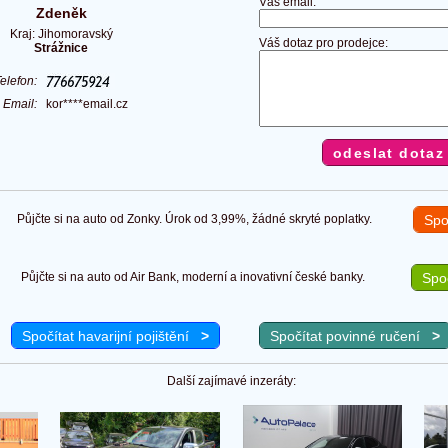
Váš email:
Zdeněk
Kraj: Jihomoravský
Váš dotaz pro prodejce:
Strážnice
Telefon:
Email:
kor****email.cz
Půjčte si na auto od Zonky. Úrok od 3,99%, žádné skryté poplatky.
Spo
Půjčte si na auto od Air Bank, moderní a inovativní české banky.
Spoč
Spočítat havarijní pojištění
>
Spočítat povinné ručení
>
Další zajímavé inzeráty: