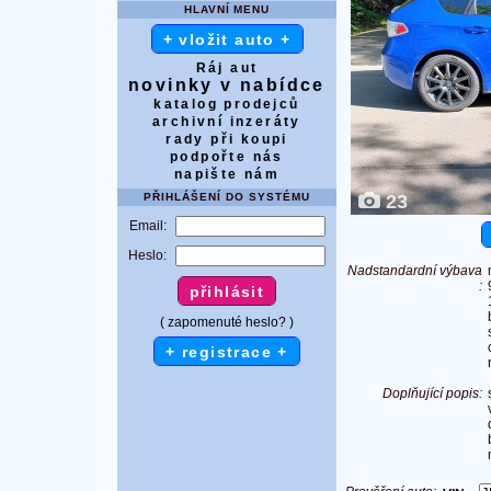
HLAVNÍ MENU
+ vložit auto +
Ráj aut
novinky v nabídce
katalog prodejců
archivní inzeráty
rady při koupi
podpořte nás
napište nám
PŘIHLÁŠENÍ DO SYSTÉMU
23
Email:
Heslo:
Nadstandardní výbava
:
( zapomenuté heslo? )
+ registrace +
Doplňující popis: