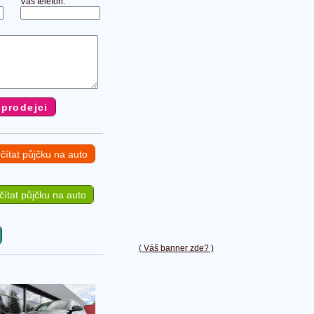
Váš telefon:
čítat půjčku na auto
ítat půjčku na auto
( Váš banner zde? )