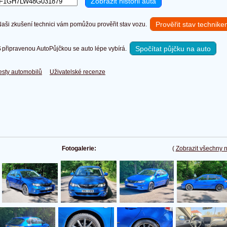
Prověřit stav technik
ši zkušení technici vám pomůžou prověřit stav vozu.
Spočítat půjčku na auto
připravenou AutoPůjčkou se auto lépe vybírá.
esty automobilů
Uživatelské recenze
Fotogalerie:
(
Zobrazit všechny 