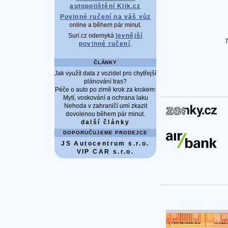
autopojištění Klik.cz
Povinné ručení na váš vůz
online a během pár minut.
Suri.cz odemyká
levnější
povinné ručení
.
ČLÁNKY
Jak využít data z vozidel pro chytřejší
plánování tras?
Péče o auto po zimě krok za krokem:
Mytí, voskování a ochrana laku
Nehoda v zahraničí umí zkazit
dovolenou během pár minut.
další články
DOPORUČUJEME PRODEJCE
JS Autocentrum s.r.o.
VIP CAR s.r.o.