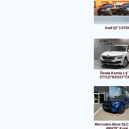
Audi Q7 3.0TDI
Škoda Kamiq 1.6 
STYLE*KESSY*ČR
Mercedes-Benz GLC
4MATIC Kupé