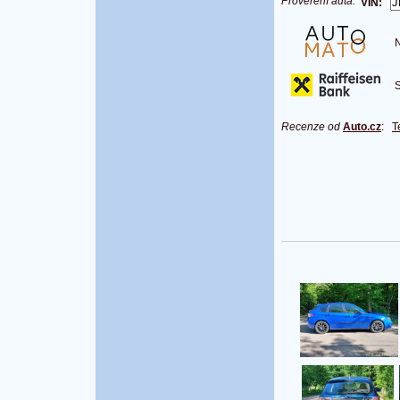
Prověření auta:
VIN:
Na
S 
Recenze od
Auto.cz
:
T