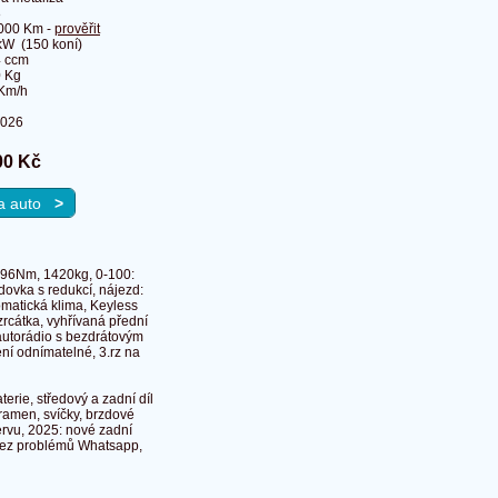
8
000 Km -
prověřit
kW (150 koní)
 ccm
 Kg
Km/h
2026
00 Kč
na auto
>
 196Nm, 1420kg, 0-100:
dovka s redukcí, nájezd:
omatická klima, Keyless
zrcátka, vyhřívaná přední
autorádio s bezdrátovým
ní odnímatelné, 3.rz na
erie, středový a zadní díl
ramen, svíčky, brzdové
ervu, 2025: nové zadní
 bez problémů Whatsapp,