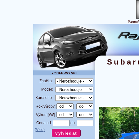
Partne
Subar
VYHLEDÁVÁNÍ
Značka:
Model:
Karoserie:
Rok výroby:
Výkon [kW]:
Cena od:
do:
(Více)