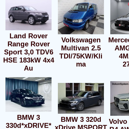
Land Rover
Volkswagen
Merce
Range Rover
Multivan 2.5
AMG
Sport 3,0 TDV6
TDI/75KW/Kli
4M
HSE 183kW 4x4
ma
2
Au
BMW 3
BMW 3 320d
Volvo
330d*xDRIVE*
xDrive MSPORT