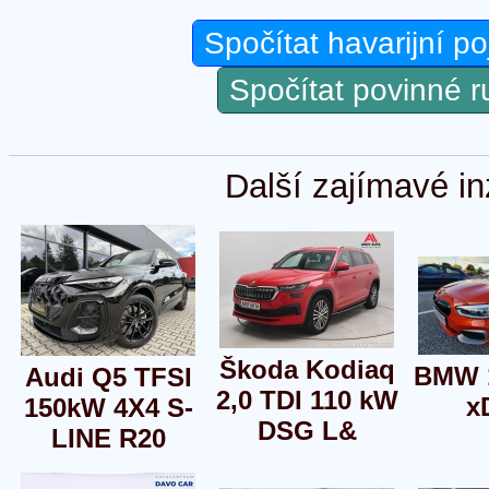
Spočítat havarijní po
Spočítat povinné 
Další zajímavé in
Škoda Kodiaq
BMW 1
Audi Q5 TFSI
2,0 TDI 110 kW
x
150kW 4X4 S-
DSG L&
LINE R20