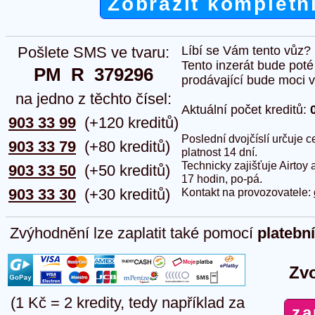
Zobrazit kompletn
Pošlete SMS ve tvaru:
Líbí se Vám tento vůz?
Tento inzerát bude pot
PM  R  379296
prodávající bude moci vlo
na jedno z těchto čísel:
Aktuální počet kreditů:
903 33 99
(+120 kreditů)
Poslední dvojčíslí určuje
903 33 79
(+80 kreditů)
platnost 14 dní.
Technicky zajišťuje Airtoy 
903 33 50
(+50 kreditů)
17 hodin, po-pá.
903 33 30
(+30 kreditů)
Kontakt na provozovatele:
Zvýhodnění lze zaplatit také pomocí
platebn
Zvo
(1 Kč = 2 kredity, tedy například za