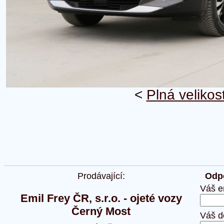
<
Plná velikos
Prodávající:
Odpo
Váš e
Emil Frey ČR, s.r.o. - ojeté vozy
Černý Most
Váš d