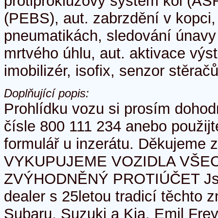
protiprokluzový systém kol (AS
(PEBS), aut. zabrzdění v kopci,
pneumatikách, sledování únavy ř
mrtvého úhlu, aut. aktivace výs
imobilizér, isofix, senzor stěračů
Doplňující popis:
Prohlídku vozu si prosím dohod
čísle 800 111 234 anebo použij
formulář u inzerátu. Děkujeme 
VYKUPUJEME VOZIDLA VŠEC
ZVÝHODNĚNÝ PROTIÚČET Jsm
dealer s 25letou tradicí těchto 
Subaru, Suzuki a Kia. Emil Frey