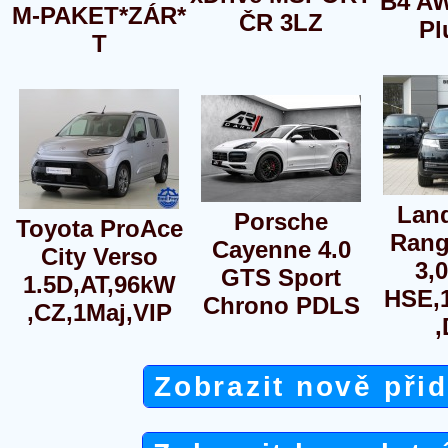
B4 AW
M-PAKET*ZÁR*
ČR 3LZ
Pl
T
Lan
Porsche
Toyota ProAce
Rang
Cayenne 4.0
City Verso
3,
GTS Sport
1.5D,AT,96kW
HSE,
Chrono PDLS
,CZ,1Maj,VIP
Zobrazit nově při