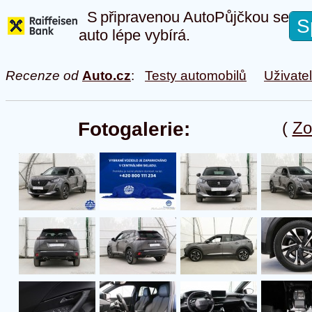
S připravenou AutoPůjčkou se
S
auto lépe vybírá.
Recenze od
Auto.cz
:
Testy automobilů
Uživate
Fotogalerie:
(
Zo