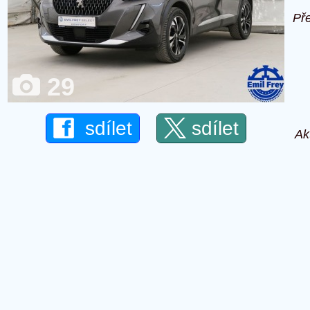
Př
29
sdílet
sdílet
Ak