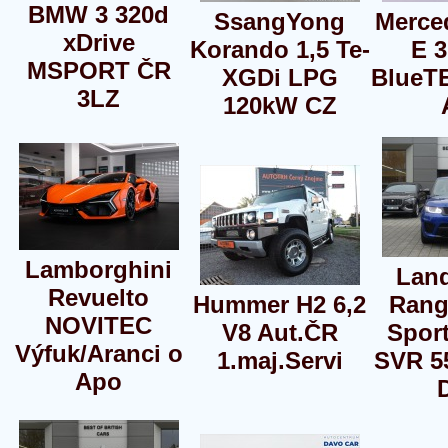
BMW 3 320d
SsangYong
Merce
xDrive
Korando 1,5 Te-
E 3
MSPORT ČR
XGDi LPG
BlueT
3LZ
120kW CZ
Lamborghini
Lan
Revuelto
Hummer H2 6,2
Rang
NOVITEC
V8 Aut.ČR
Sport
Výfuk/Aranci o
1.maj.Servi
SVR 5
Apo