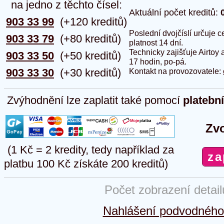
na jedno z těchto čísel:
Aktuální počet kreditů:
903 33 99
(+120 kreditů)
Poslední dvojčíslí určuje
903 33 79
(+80 kreditů)
platnost 14 dní.
Technicky zajišťuje Airtoy 
903 33 50
(+50 kreditů)
17 hodin, po-pá.
903 33 30
(+30 kreditů)
Kontakt na provozovatele:
Zvýhodnění lze zaplatit také pomocí
platebn
Zvo
(1 Kč = 2 kredity, tedy například za
platbu 100 Kč získáte 200 kreditů)
Počet zobrazení detai
Nahlášení podvodného 