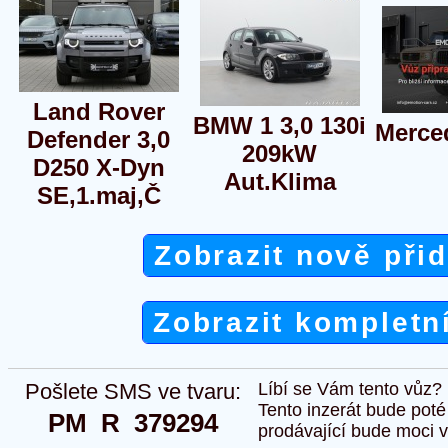
Land Rover
BMW 1 3,0 130i
Merce
Defender 3,0
209kW
D250 X-Dyn
Aut.Klima
SE,1.maj,Č
Zobrazit nově při
Zobrazit kompletn
Pošlete SMS ve tvaru:
Líbí se Vám tento vůz?
Tento inzerát bude pot
PM  R  379294
prodávající bude moci vlo