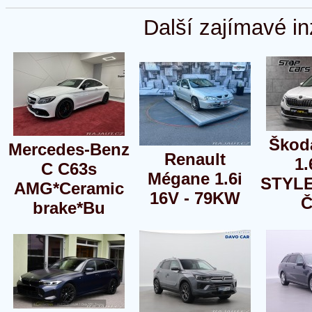
Další zajímavé in
Škod
Mercedes-Benz
Renault
1.
C C63s
Mégane 1.6i
STYLE
AMG*Ceramic
16V - 79KW
Č
brake*Bu