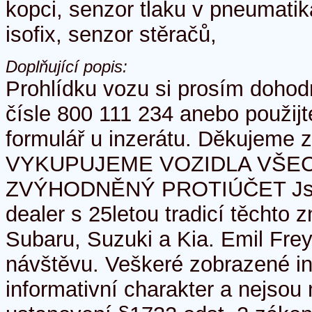
kopci, senzor tlaku v pneumatiká
isofix, senzor stěračů,
Doplňující popis:
Prohlídku vozu si prosím dohod
čísle 800 111 234 anebo použij
formulář u inzerátu. Děkujeme 
VYKUPUJEME VOZIDLA VŠEC
ZVÝHODNĚNÝ PROTIÚČET Jsm
dealer s 25letou tradicí těchto 
Subaru, Suzuki a Kia. Emil Frey
návštěvu. Veškeré zobrazené i
informativní charakter a nejso