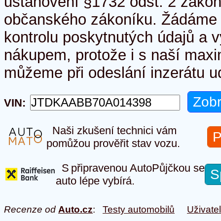
ustanovení §1732 odst. 2 zákon
občanského zákoníku. Žádáme 
kontrolu poskytnutých údajů a v
nákupem, protože i s naší maxim
můžeme při odeslání inzerátu ud
VIN:
Naši zkušení technici vám
P
pomůžou prověřit stav vozu.
S připravenou AutoPůjčkou se
S
auto lépe vybírá.
Recenze od
Auto.cz
:
Testy automobilů
Uživate