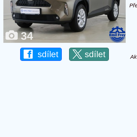
Př
34
sdílet
sdílet
Ak