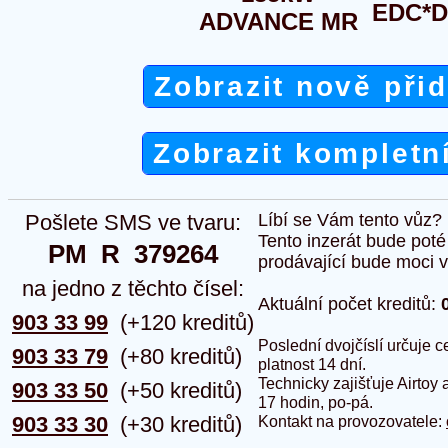
EDC*D
ADVANCE MR
Zobrazit nově při
Zobrazit kompletn
Pošlete SMS ve tvaru:
Líbí se Vám tento vůz?
Tento inzerát bude pot
PM  R  379264
prodávající bude moci vlo
na jedno z těchto čísel:
Aktuální počet kreditů:
903 33 99
(+120 kreditů)
Poslední dvojčíslí určuje
903 33 79
(+80 kreditů)
platnost 14 dní.
Technicky zajišťuje Airtoy 
903 33 50
(+50 kreditů)
17 hodin, po-pá.
903 33 30
(+30 kreditů)
Kontakt na provozovatele: