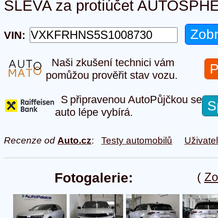
SLEVA za protiúčet AUTOSP
VIN:
Naši zkušení technici vám
P
pomůžou prověřit stav vozu.
S připravenou AutoPůjčkou se
S
auto lépe vybírá.
Recenze od
Auto.cz
:
Testy automobilů
Uživate
Fotogalerie:
(
Zo