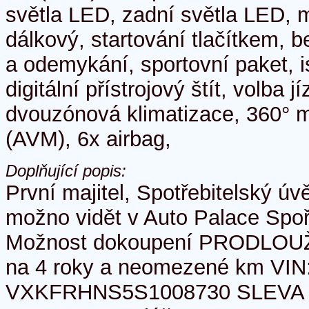
světla LED, zadní světla LED, m
dálkový, startování tlačítkem, b
a odemykání, sportovní paket, is
digitální přístrojový štít, volba 
dvouzónová klimatizace, 360° 
(AVM), 6x airbag,
Doplňující popis:
První majitel, Spotřebitelský ú
možno vidět v Auto Palace Spořilo
Možnost dokoupení PRODLO
na 4 roky a neomezené km VIN
VXKFRHNS5S1008730 SLEVA za