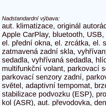
Nadstandardní výbava:
aut. klimatizace, originál autorá
Apple CarPlay, bluetooth, USB, 
el. přední okna, el. zrcátka, el.
zatmavená zadní skla, vyhřívaný
sedadla, vyhřívaná sedadla, hlí
multifunkční volant, parkovací 
parkovací senzory zadní, parko
světel, adaptivní tempomat, brz
stabilizace podvozku (ESP), pr
kol (ASR), aut. převodovka, den