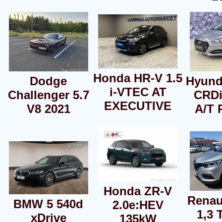
Honda HR-V 1.5
Dodge
Hyunda
i-VTEC AT
Challenger 5.7
CRD
EXECUTIVE
V8 2021
A/T
Honda ZR-V
Renau
BMW 5 540d
2.0e:HEV
1,3 
xDrive
135kW