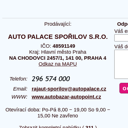
Prodávající:
Odpo
Váš e
AUTO PALACE SPOŘILOV S.R.O.
IČO:
48591149
Váš d
Kraj: Hlavní město Praha
NA CHODOVCI 2457/1, 141 00, PRAHA 4
Odkaz na MAPU
Telefon:
Email:
rajaut-sporilov@autopalace.cz
WWW:
www.autobazar-autopoint.cz
Otevírací doba: Po-Pá 8,00 − 19,00 So 9,00 −
15,00 Ne zavřeno
Zobrazit kompletní nabídku (
311
)