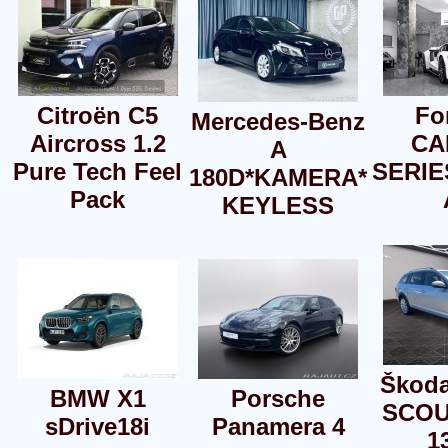
Citroën C5
Fo
Mercedes-Benz
Aircross 1.2
CA
A
Pure Tech Feel
SERIE
180D*KAMERA*
Pack
KEYLESS
Škoda
BMW X1
Porsche
SCOU
sDrive18i
Panamera 4
1