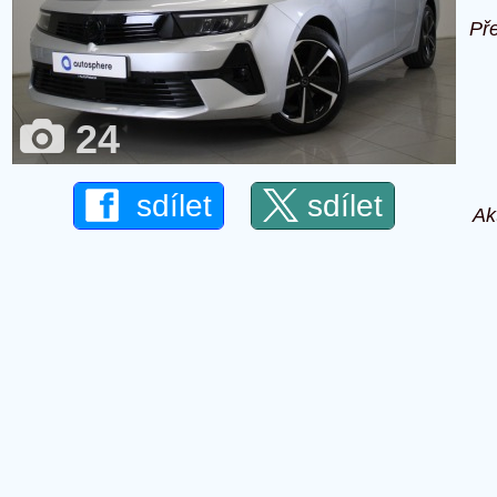
Př
24
sdílet
sdílet
Ak