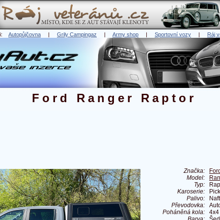
ři:
Autopůjčovna
|
Grily Campingaz
|
Army shop
|
Sportovní vozy
|
Ráj v
Ford Ranger Raptor
Značka:
For
Model:
Ran
Typ:
Rap
Karoserie:
Pic
Palivo:
Naf
Převodovka:
Aut
Poháněná kola:
4x4
Barva:
Šed