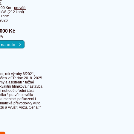
1
900 Km -
prověřit
 kW (212 koní)
0 ccm
.2026
 000 Kč
PH
u na auto
>
r, rok výroby 6/2021,
ášen v ČR dne 20. 8. 2025.
y a asistenti * tažné
valitní hliníková nástavba
í nehodě přední části
níku * pravého světla
okumentaci poškození i
tomatické převodovky Auto
u a využití vozu. Cena: *