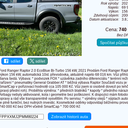
Rok výroby:
202
Najeto:
69 
Výkon:
156
Zdvihový objem:
200
Datum aktualizace:
3.8
Cena:
740
Bez D
Spočítat půjčk
sdílet
sdílet
Ford Ranger Raptor 2.0 EcoBlue Bi-Turbo 156 kW, 2021 Prodám Ford Ranger Rapto
výkon 156 kW, automatická 10st. převodovka, aktuálně najeto 68 016 km. Vůz přihl
Barva šedá. Výbava: * podvozek FOX * uzávěrka zadního diferenciálu * terénní režim
zařízení * pneumatiky General Grabber AT * běžná výbava Raptor Součástí vozu je k
SmartCap v pořizovací hodnotě cca 105 000 Kč. Vůz jsem si osobně dovezl po lehč
(pravý přední roh). Proběhla výměna: * předních blatníků * kapoty * předního náraz
Airbagy nebyly aktivované, kola i geometrie bez poškození. K dispozici mám fotod
opravy a rád vše transparentně vysvětlím. Po servisu: * výměny olejů * výplach au
je plně funkční, bez nutných investic. Kosmetické oděrky odpovídají běžnému provoz
740 000 Kč bez DPH včetně SmartCap * 700 000 Kč