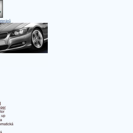
eteránů
d
ger
tor
k up
ta
omatická
á