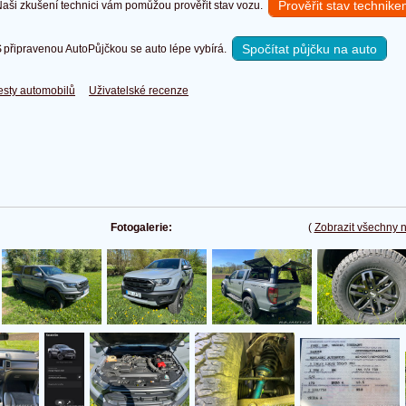
Prověřit stav technik
ši zkušení technici vám pomůžou prověřit stav vozu.
Spočítat půjčku na auto
připravenou AutoPůjčkou se auto lépe vybírá.
esty automobilů
Uživatelské recenze
Fotogalerie:
(
Zobrazit všechny 