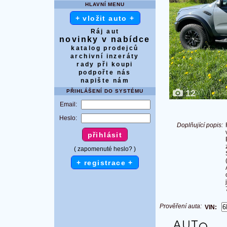
HLAVNÍ MENU
+ vložit auto +
Ráj aut
novinky v nabídce
katalog prodejců
archivní inzeráty
rady při koupi
podpořte nás
napište nám
PŘIHLÁŠENÍ DO SYSTÉMU
12
Email:
Heslo:
Doplňující popis:
( zapomenuté heslo? )
+ registrace +
Prověření auta:
VIN: