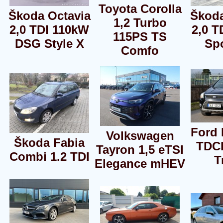
Toyota Corolla
Škoda Octavia
Škod
1,2 Turbo
2,0 TDI 110kW
2,0 T
115PS TS
DSG Style X
Spo
Comfo
Ford 
Volkswagen
Škoda Fabia
TDC
Tayron 1,5 eTSI
Combi 1.2 TDI
T
Elegance mHEV