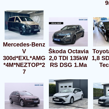
9
Mercedes-Benz
V
Škoda Octavia
Toyot
300d*EXL*AMG
2,0 TDI 135kW
1,8 S
*4M*NEZTOP*2
RS DSG 1.Ma
Te
7