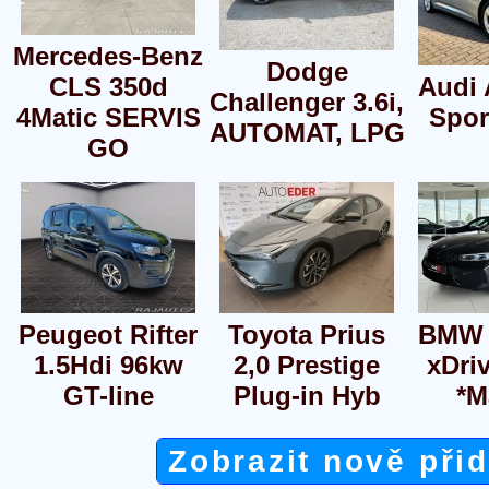
Mercedes-Benz
Dodge
CLS 350d
Audi 
Challenger 3.6i,
4Matic SERVIS
Spor
AUTOMAT, LPG
GO
Peugeot Rifter
Toyota Prius
BMW 
1.5Hdi 96kw
2,0 Prestige
xDri
GT-line
Plug-in Hyb
*M
Zobrazit nově při