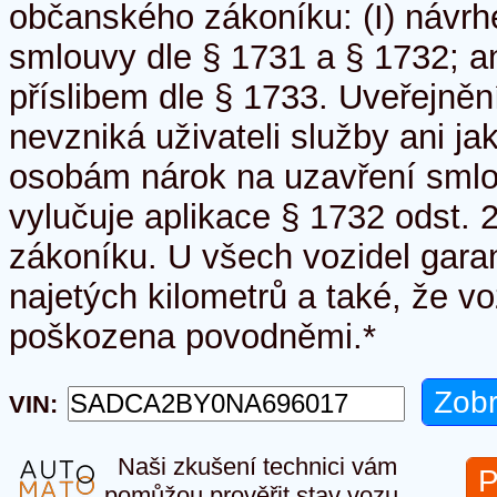
občanského zákoníku: (I) návr
smlouvy dle § 1731 a § 1732; an
příslibem dle § 1733. Uveřejněn
nevzniká uživateli služby ani ja
osobám nárok na uzavření smlo
vylučuje aplikace § 1732 odst.
zákoníku. U všech vozidel gara
najetých kilometrů a také, že vo
poškozena povodněmi.*
VIN:
Naši zkušení technici vám
P
pomůžou prověřit stav vozu.