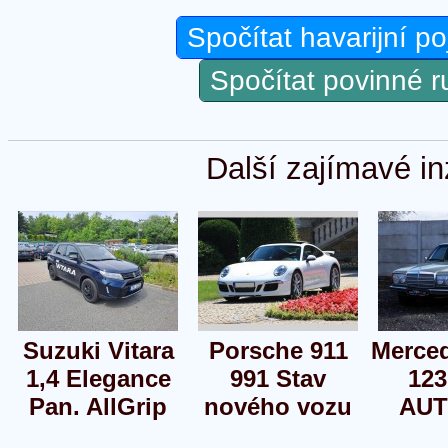
Spočítat havarijní po
Spočítat povinné 
Další zajímavé in
Suzuki Vitara
Porsche 911
Merce
1,4 Elegance
991 Stav
123
Pan. AllGrip
nového vozu
AU