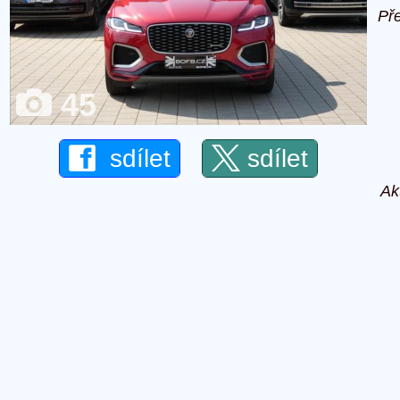
Př
45
sdílet
sdílet
Ak