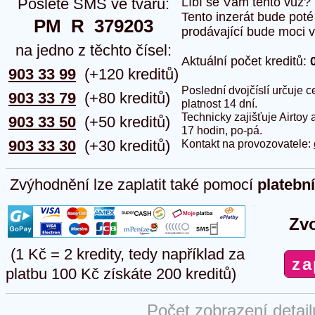
Pošlete SMS ve tvaru:
Líbí se Vám tento vůz?
Tento inzerát bude pot
PM  R  379203
prodávající bude moci vlo
na jedno z těchto čísel:
Aktuální počet kreditů:
903 33 99
(+120 kreditů)
Poslední dvojčíslí určuje
903 33 79
(+80 kreditů)
platnost 14 dní.
Technicky zajišťuje Airtoy 
903 33 50
(+50 kreditů)
17 hodin, po-pá.
903 33 30
(+30 kreditů)
Kontakt na provozovatele:
Zvýhodnění lze zaplatit také pomocí
platebn
Zvo
(1 Kč = 2 kredity, tedy například za
platbu 100 Kč získáte 200 kreditů)
Počet zobrazení detai