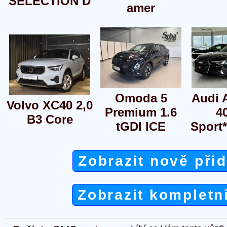
SELECTION D
amer
Omoda 5
Audi 
Volvo XC40 2,0
Premium 1.6
4
B3 Core
tGDI ICE
Sport*
Zobrazit nově při
Zobrazit kompletn