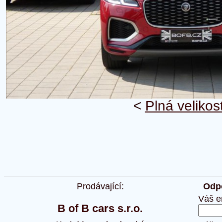
<
Plná velikos
Prodávající:
Odpo
Váš e
B of B cars s.r.o.