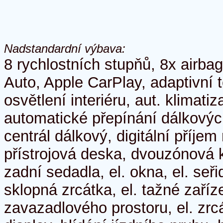
Nadstandardní výbava:
8 rychlostních stupňů, 8x airba
Auto, Apple CarPlay, adaptivní
osvětlení interiéru, aut. klimati
automatické přepínání dálkových
centrál dálkový, digitální příjem 
přístrojová deska, dvouzónová 
zadní sedadla, el. okna, el. seři
sklopná zrcátka, el. tažné zaříze
zavazadlového prostoru, el. zrc