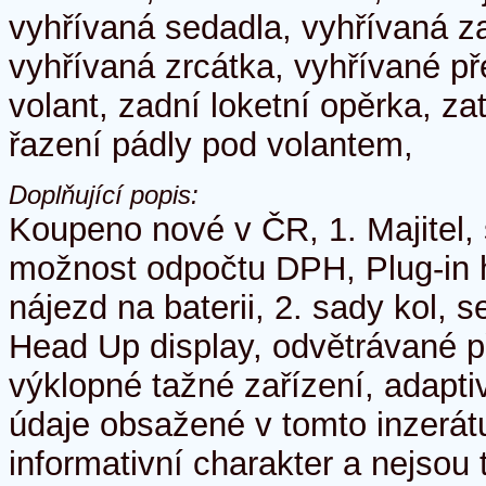
vyhřívaná sedadla, vyhřívaná z
vyhřívaná zrcátka, vyhřívané př
volant, zadní loketní opěrka, z
řazení pádly pod volantem,
Doplňující popis:
Koupeno nové v ČR, 1. Majitel,
možnost odpočtu DPH, Plug-in 
nájezd na baterii, 2. sady kol,
Head Up display, odvětrávané př
výklopné tažné zařízení, adapti
údaje obsažené v tomto inzerát
informativní charakter a nejsou