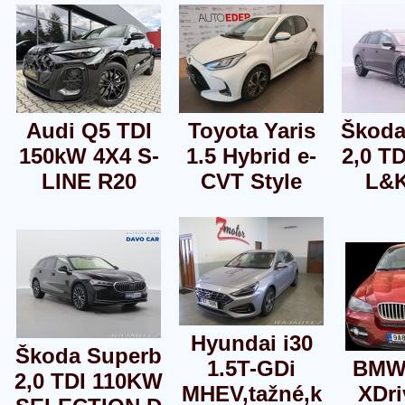
Audi Q5 TDI
Toyota Yaris
Škoda
150kW 4X4 S-
1.5 Hybrid e-
2,0 T
LINE R20
CVT Style
L&
Hyundai i30
Škoda Superb
1.5T-GDi
BMW 
2,0 TDI 110KW
MHEV,tažné,k
XDri