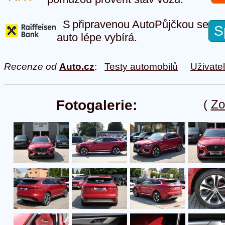
S připravenou AutoPůjčkou se
S
auto lépe vybírá.
Recenze od
Auto.cz
:
Testy automobilů
Uživate
Fotogalerie:
(
Zo