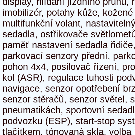
display, hlídání jízdního pruhu, 
imobilizér, potahy kůže, kožené 
multifunkční volant, nastaviteln
sedadla, ostřikovače světlometů
paměť nastavení sedadla řidiče
parkovací senzory přední, park
pohon 4x4, posilovač řízení, pr
kol (ASR), regulace tuhosti podv
navigace, senzor opotřebení br
senzor stěračů, senzor světel, s
pneumatikách, sportovní sedadla
podvozku (ESP), start-stop syst
tlačítkem, tónovaná skla, volba 