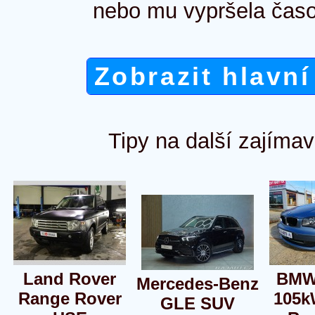
nebo mu vypršela časo
Zobrazit hlavní
Tipy na další zajímav
Land Rover
BMW
Mercedes-Benz
Range Rover
105k
GLE SUV