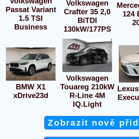
Volkswagen
Volkswagen
Merce
Passat Variant
Crafter 35 2,0
124 
1.5 TSI
BiTDI
2
Business
130kW/177PS
Volkswagen
BMW X1
Touareg 210kW
Lexus
xDrive23d
R-Line 4M
Execu
IQ.Light
Zobrazit nově při