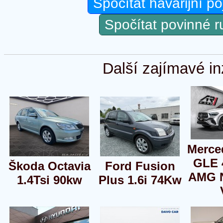
Spočítat havarijní po
Spočítat povinné 
Další zajímavé in
Merce
GLE 
Škoda Octavia
Ford Fusion
AMG N
1.4Tsi 90kw
Plus 1.6i 74Kw