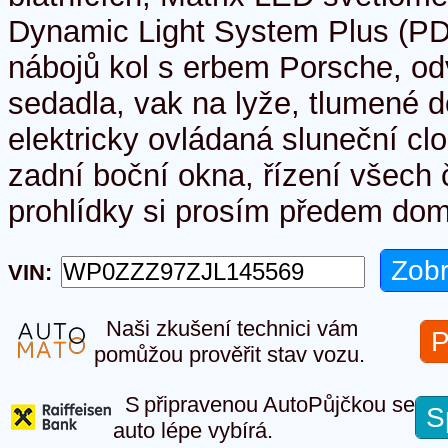
Dynamic Light System Plus (PD
nábojů kol s erbem Porsche, od
sedadla, vak na lyže, tlumené d
elektricky ovládaná sluneční cl
zadní boční okna, řízení všech č
prohlídky si prosím předem do
VIN:
Naši zkušení technici vám
P
pomůžou prověřit stav vozu.
S připravenou AutoPůjčkou se
S
auto lépe vybírá.