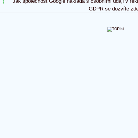
Jak společnost Google nakládá s osobními údaji v rek
GDPR se dozvíte
zd