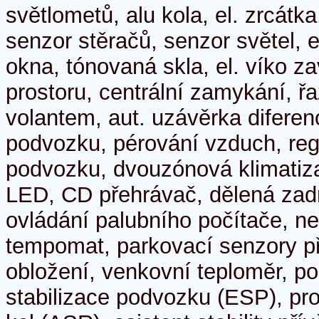
světlometů, alu kola, el. zrcátk
senzor stěračů, senzor světel, el
okna, tónovaná skla, el. víko 
prostoru, centrální zamykání, ř
volantem, aut. uzávěrka diferen
podvozku, pérování vzduch, reg
podvozku, dvouzónová klimatiza
LED, CD přehrávač, dělená zad
ovládání palubního počítače, ne
tempomat, parkovací senzory p
obložení, venkovní teploměr, pos
stabilizace podvozku (ESP), pr