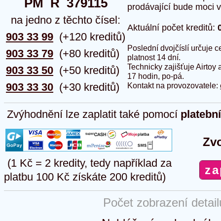
PM  R  379115
prodávající bude moci vlo
na jedno z těchto čísel:
Aktuální počet kreditů:
903 33 99
(+120 kreditů)
Poslední dvojčíslí určuje
903 33 79
(+80 kreditů)
platnost 14 dní.
Technicky zajišťuje Airtoy 
903 33 50
(+50 kreditů)
17 hodin, po-pá.
903 33 30
(+30 kreditů)
Kontakt na provozovatele:
Zvýhodnění lze zaplatit také pomocí
platebn
Zvo
(1 Kč = 2 kredity, tedy například za
platbu 100 Kč získáte 200 kreditů)
Počet zobrazení detai