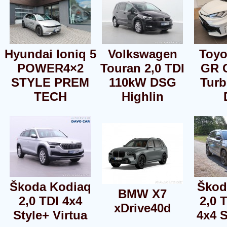
Hyundai Ioniq 5
Volkswagen
Toyo
POWER4×2
Touran 2,0 TDI
GR 
STYLE PREM
110kW DSG
Tur
TECH
Highlin
Škoda Kodiaq
Škod
BMW X7
2,0 TDI 4x4
2,0 
xDrive40d
Style+ Virtua
4x4 S