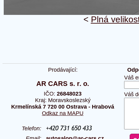
<
Plná velikos
Prodávající:
Odpo
Váš e
AR CARS s. r. o.
IČO:
26848023
Váš d
Kraj: Moravskoslezský
Krmelínská 7 720 00 Ostrava - Hrabová
Odkaz na MAPU
Telefon:
Email:
autosalon@ar-cars.cz