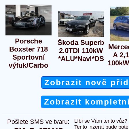
Porsche
Škoda Superb
Merce
Boxster 718
2.0TDi 110kW
A 2,
Sportovní
*ALU*Navi*DS
100kW
výfuk/Carbo
Zobrazit nově při
Zobrazit kompletn
Pošlete SMS ve tvaru:
Líbí se Vám tento vůz?
Tento inzerát bude pot