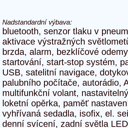
Nadstandardní výbava:
bluetooth, senzor tlaku v pneum
aktivace výstražných světlometů
brzda, alarm, bezklíčové odemy
startování, start-stop systém, p
USB, satelitní navigace, dotyko
palubního počítače, autorádio, 
multifunkční volant, nastaviteln
loketní opěrka, paměť nastavení
vyhřívaná sedadla, isofix, el. se
denní svícení, zadní světla LED