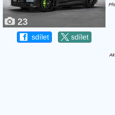
Př
23
sdílet
sdílet
Ak