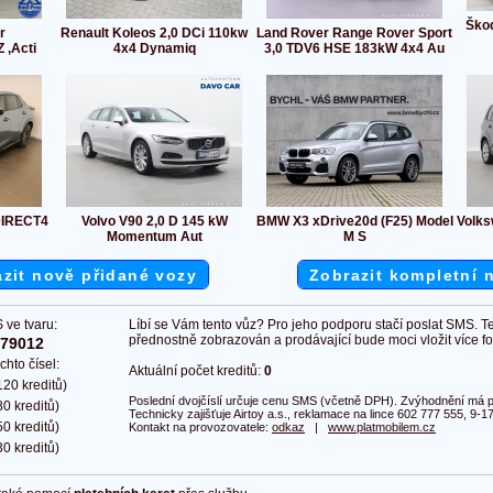
Škod
r
Renault Koleos 2,0 DCi 110kw
Land Rover Range Rover Sport
 ,Acti
4x4 Dynamiq
3,0 TDV6 HSE 183kW 4x4 Au
DIRECT4
Volvo V90 2,0 D 145 kW
BMW X3 xDrive20d (F25) Model
Volks
Momentum Aut
M S
zit nově přidané vozy
Zobrazit kompletní 
 ve tvaru:
Líbí se Vám tento vůz? Pro jeho podporu stačí poslat SMS. T
přednostně zobrazován a prodávající bude moci vložit více fot
379012
chto čísel:
Aktuální počet kreditů:
0
20 kreditů)
Poslední dvojčíslí určuje cenu SMS (včetně DPH). Zvýhodnění má pl
0 kreditů)
Technicky zajišťuje Airtoy a.s., reklamace na lince 602 777 555, 9-17
0 kreditů)
Kontakt na provozovatele:
odkaz
|
www.platmobilem.cz
0 kreditů)