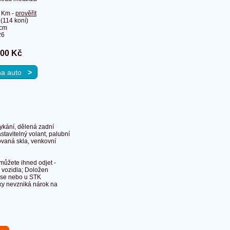
 Km -
prověřit
(114 koní)
ccm
26
000 Kč
 na auto
>
mykání, dělená zadní
stavitelný volant, palubní
novaná skla, venkovní
 můžete ihned odjet -
 vozidla; Doložen
ise nebo u STK
dky nevzniká nárok na