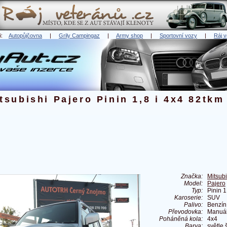
ři:
Autopůjčovna
|
Grily Campingaz
|
Army shop
|
Sportovní vozy
|
Ráj v
tsubishi Pajero Pinin 1,8 i 4x4 82tkm
Značka:
Mitsubi
Model:
Pajero
Typ:
Pinin 1
Karoserie:
SUV
Palivo:
Benzín
Převodovka:
Manuál
Poháněná kola:
4x4
Barva:
světle 