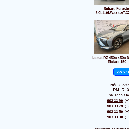
Subaru Foreste
2.0i,110kW,4x4,AT,CZ
Lexus RZ 450e 450e 
Elektro 150
Zobra
Pošlete SMS
PM  R  
na jedno z tě
903 33 99
(+1
903 33 79
(+8
903 33 50
(+5
903 33 30
(+3