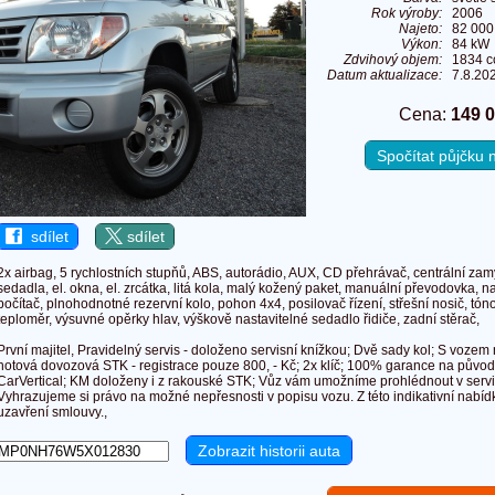
Rok výroby:
2006
Najeto:
82 000
Výkon:
84 kW 
Zdvihový objem:
1834 
Datum aktualizace:
7.8.20
Cena:
149 
Spočítat půjčku
sdílet
sdílet
2x airbag, 5 rychlostních stupňů, ABS, autorádio, AUX, CD přehrávač, centrální za
sedadla, el. okna, el. zrcátka, litá kola, malý kožený paket, manuální převodovka, na
počítač, plnohodnotné rezervní kolo, pohon 4x4, posilovač řízení, střešní nosič, tó
teploměr, výsuvné opěrky hlav, výškově nastavitelné sedadlo řidiče, zadní stěrač,
První majitel, Pravidelný servis - doloženo servisní knížkou; Dvě sady kol; S vozem
hotová dovozová STK - registrace pouze 800, - Kč; 2x klíč; 100% garance na původ
CarVertical; KM doloženy i z rakouské STK; Vůz vám umožníme prohlédnout v serv
Vyhrazujeme si právo na možné nepřesnosti v popisu vozu. Z této indikativní nabí
uzavření smlouvy.,