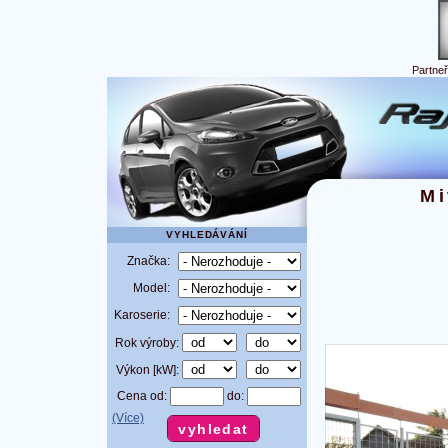
Partne
Mi
VYHLEDÁVÁNÍ
Značka:
Model:
Karoserie:
Rok výroby:
Výkon [kW]:
Cena od:
do:
(Více)