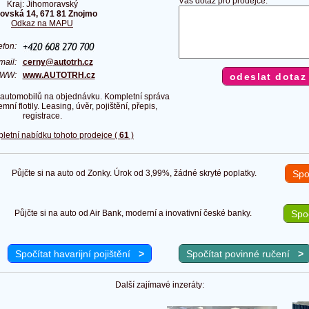
Váš dotaz pro prodejce:
Kraj: Jihomoravský
ovská 14, 671 81 Znojmo
Odkaz na MAPU
efon:
mail:
cerny@autotrh.cz
WW:
www.AUTOTRH.cz
 automobilů na objednávku. Kompletní správa
mní flotily. Leasing, úvěr, pojištění, přepis,
registrace.
pletní nabídku tohoto prodejce (
61
)
Půjčte si na auto od Zonky. Úrok od 3,99%, žádné skryté poplatky.
Spo
Půjčte si na auto od Air Bank, moderní a inovativní české banky.
Spoč
Spočítat havarijní pojištění
>
Spočítat povinné ručení
>
Další zajímavé inzeráty: