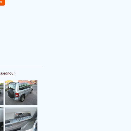
em
najednou
)