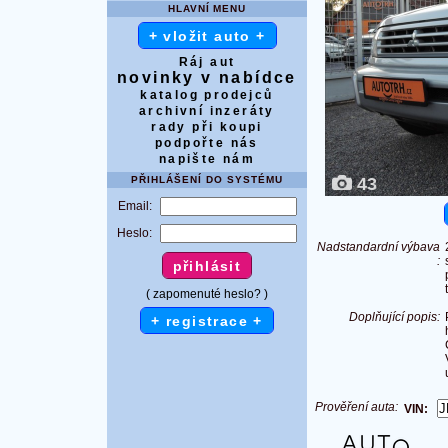
HLAVNÍ MENU
+ vložit auto +
Ráj aut
novinky v nabídce
katalog prodejců
archivní inzeráty
rady při koupi
podpořte nás
napište nám
PŘIHLÁŠENÍ DO SYSTÉMU
43
Email:
Heslo:
Nadstandardní výbava
:
( zapomenuté heslo? )
Doplňující popis:
+ registrace +
Prověření auta:
VIN: