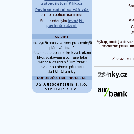
autopojištění Klik.cz
Šat
Povinné ručení na váš vůz
online a během pár minut.
Tel
Suri.cz odemyká
levnější
povinné ručení
.
E
W
ČLÁNKY
Výkup, prodej a dovoz
Jak využít data z vozidel pro chytřejší
vozového parku, fire
plánování tras?
Péče o auto po zimě krok za krokem:
Mytí, voskování a ochrana laku
Zobrazit kom
Nehoda v zahraničí umí zkazit
dovolenou během pár minut.
další články
DOPORUČUJEME PRODEJCE
JS Autocentrum s.r.o.
VIP CAR s.r.o.