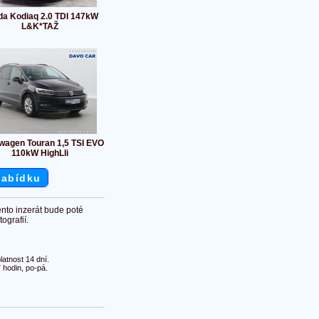
a Kodiaq 2.0 TDI 147kW
L&K*TAŽ
wagen Touran 1,5 TSI EVO
110kW HighLli
nabídku
ento inzerát bude poté
ografií.
atnost 14 dní.
 hodin, po-pá.