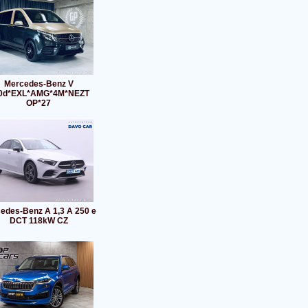
Mercedes-Benz V
0d*EXL*AMG*4M*NEZT
OP*27
edes-Benz A 1,3 A 250 e
DCT 118kW CZ