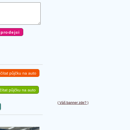
čítat půjčku na auto
ítat půjčku na auto
( Váš banner zde? )