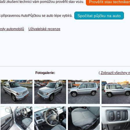
Prověřit stav technik
ši zkušení technici vám pomůžou prověřit stav vozu.
Spočítat půjčku na auto
připravenou AutoPůjčkou se auto lépe vybírá.
esty automobilů
Uživatelské recenze
Fotogalerie:
(
Zobrazit všechny 