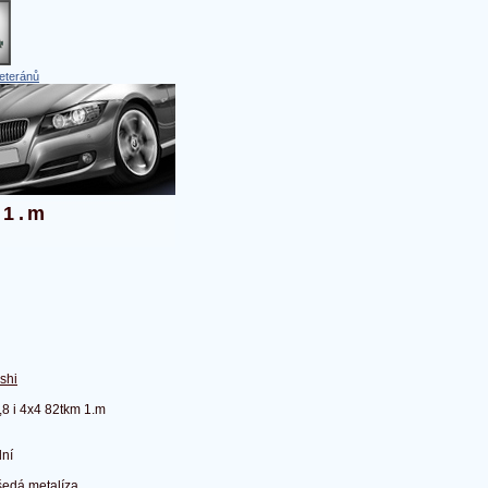
eteránů
 1.m
shi
,8 i 4x4 82tkm 1.m
ní
šedá metalíza