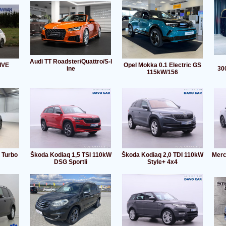
Audi TT Roadster/Quattro/S-l
IVE
Opel Mokka 0.1 Electric GS
ine
30
115kW/156
2 Turbo
Škoda Kodiaq 1,5 TSI 110kW
Škoda Kodiaq 2,0 TDI 110kW
Merc
DSG Sportli
Style+ 4x4