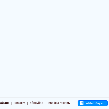
sdílet Ráj aut
Ráj aut
|
kontakty
|
nápověda
|
nabídka reklamy
|