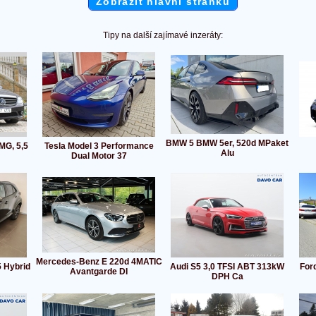
Zobrazit hlavní stránku
Tipy na další zajímavé inzeráty:
BMW 5 BMW 5er, 520d MPaket
MG, 5,5
Tesla Model 3 Performance
Alu
Dual Motor 37
Mercedes-Benz E 220d 4MATIC
5 Hybrid
Audi S5 3,0 TFSI ABT 313kW
For
Avantgarde DI
DPH Ca