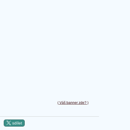
( Váš banner zde? )
sdílet