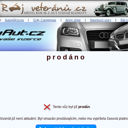
ři:
Autopůjčovna
|
Grily Campingaz
|
Army shop
|
Sportovní vozy
|
Ráj v
prodáno
Tento vůz byl již
prodán
.
Inzerát již není aktuální. Byl smazán prodávajícím, nebo mu vypršela časová platno