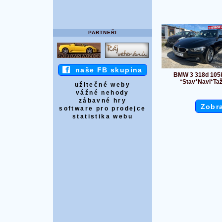
PARTNEŘI
naše FB skupina
BMW 3 318d 10
*Stav*Navi*Ta
užitečné weby
vážné nehody
zábavné hry
Zobra
software pro prodejce
statistika webu