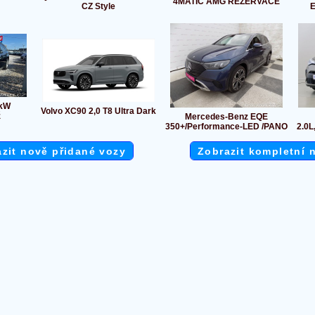
4MATIC AMG REZERVACE
CZ Style
E
5kW
Volvo XC90 2,0 T8 Ultra Dark
ž
Mercedes-Benz EQE
350+/Performance-LED /PANO
2.0L
zit nově přidané vozy
Zobrazit kompletní 