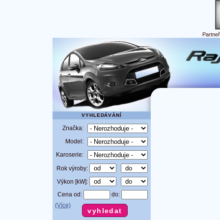
Partne
VYHLEDÁVÁNÍ
Značka:
Model:
Karoserie:
Rok výroby:
Výkon [kW]:
Cena od:
do:
(Více)