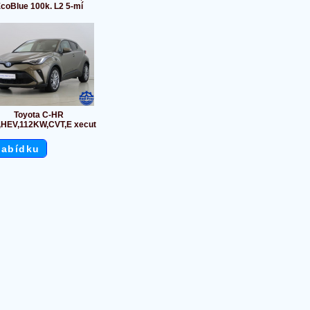
coBlue 100k. L2 5-mí
Toyota C-HR
,HEV,112KW,CVT,E xecut
nabídku