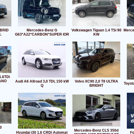
YBRID
Mercedes-Benz G
Volkswagen Tiguan 1.4 TSi 90
Merce
.
G63*A22*CARBON*SUPER IOR
KW
1.6TDi
ANO
Audi A6 Allroad 3,0 TDI, 150 kW
Volvo XC90 2,0 T8 ULTRA
Toyot
Q
BRIGHT
0
Mercedes-Benz CLS 350d
Hyundai i30 1.6 CRDi Automat
Fo