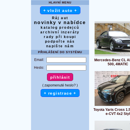
HLAVNÍ MENU
+ vložit auto +
Ráj aut
novinky v nabídce
katalog prodejců
archivní inzeráty
rady při koupi
podpořte nás
napište nám
PŘIHLÁŠENÍ DO SYSTÉMU
Email:
Mercedes-Benz CL A
500, 4MATIC
Heslo:
( zapomenuté heslo? )
+ registrace +
Toyota Yaris Cross 1.
e-CVT 4x2 Styl