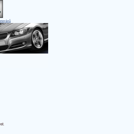
eteránů
st.