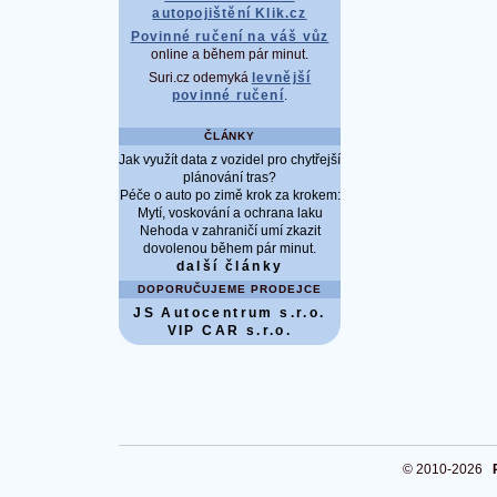
autopojištění Klik.cz
Povinné ručení na váš vůz
online a během pár minut.
Suri.cz odemyká
levnější
povinné ručení
.
ČLÁNKY
Jak využít data z vozidel pro chytřejší
plánování tras?
Péče o auto po zimě krok za krokem:
Mytí, voskování a ochrana laku
Nehoda v zahraničí umí zkazit
dovolenou během pár minut.
další články
DOPORUČUJEME PRODEJCE
JS Autocentrum s.r.o.
VIP CAR s.r.o.
© 2010-2026