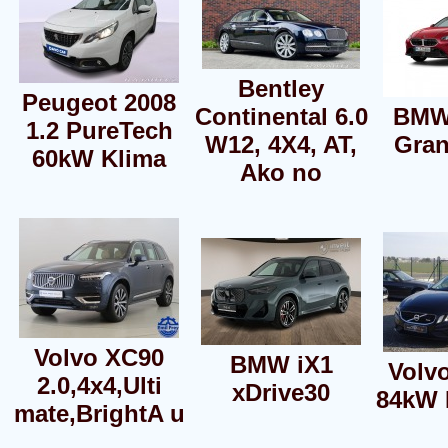
Bentley
Peugeot 2008
Continental 6.0
BMW
1.2 PureTech
W12, 4X4, AT,
Gra
60kW Klima
Ako no
Volvo XC90
BMW iX1
Volv
2.0,4x4,Ulti
xDrive30
84kW 
mate,BrightA u