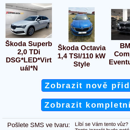
Škoda Superb
BM
Škoda Octavia
2,0 TDi
Comp
1,4 TSI/110 kW
DSG*LED*Virt
Event
Style
uál*N
Zobrazit nově při
Zobrazit kompletn
Pošlete SMS ve tvaru:
Líbí se Vám tento vůz?