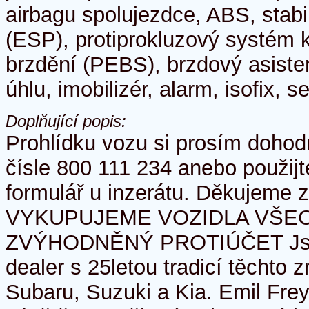
airbagu spolujezdce, ABS, stab
(ESP), protiprokluzový systém 
brzdění (PEBS), brzdový asisten
úhlu, imobilizér, alarm, isofix, s
Doplňující popis:
Prohlídku vozu si prosím dohod
čísle 800 111 234 anebo použij
formulář u inzerátu. Děkujeme 
VYKUPUJEME VOZIDLA VŠEC
ZVÝHODNĚNÝ PROTIÚČET Jsm
dealer s 25letou tradicí těchto 
Subaru, Suzuki a Kia. Emil Frey