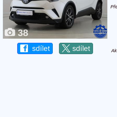
Př
38
sdílet
sdílet
Ak