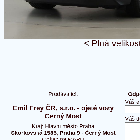
<
Plná velikos
Prodávající:
Odpo
Váš e
Emil Frey ČR, s.r.o. - ojeté vozy
Černý Most
Váš d
Kraj: Hlavní město Praha
Skorkovská 1585, Praha 9 - Černý Most
Odkaz na MAPU