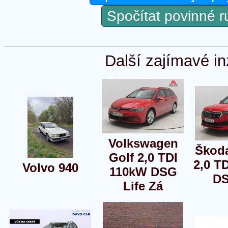
Spočítat povinné 
Další zajímavé in
Volkswagen
Škod
Golf 2,0 TDI
2,0 T
Volvo 940
110kW DSG
DS
Life Zá