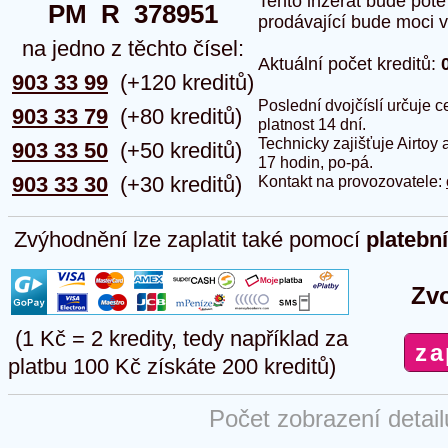
Tento inzerát bude pot
PM  R  378951
prodávající bude moci vlo
na jedno z těchto čísel:
Aktuální počet kreditů:
903 33 99
(+120 kreditů)
Poslední dvojčíslí určuje
903 33 79
(+80 kreditů)
platnost 14 dní.
Technicky zajišťuje Airtoy 
903 33 50
(+50 kreditů)
17 hodin, po-pá.
903 33 30
(+30 kreditů)
Kontakt na provozovatele:
Zvýhodnění lze zaplatit také pomocí
platebn
Zvo
(1 Kč = 2 kredity, tedy například za
platbu 100 Kč získáte 200 kreditů)
Počet zobrazení detai