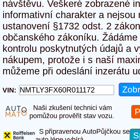
návštěvu. Veškeré zobrazené i
informativní charakter a nejso
ustanovení §1732 odst. 2 zákon
občanského zákoníku. Žádáme 
kontrolu poskytnutých údajů a v
nákupem, protože i s naší maxim
můžeme při odeslání inzerátu ud
VIN:
Naši zkušení technici vám
P
pomůžou prověřit stav vozu.
S připravenou AutoPůjčkou se
S
auto lépe vybírá.