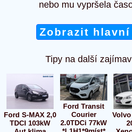
nebo mu vypršela časo
Zobrazit hlavní
Tipy na další zajímav
Ford Transit
Courier
Ford S-MAX 2,0
Volvo
2.0TDCi 77kW
TDCI 103kW
2
*L1H1*9míst*
Aut.klima
Xeno