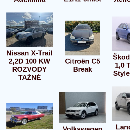
Nissan X-Trail
Škod
2,2D 100 KW
Citroën C5
1,0 
ROZVODY
Break
Style
TAŽNÉ
Lan
Volkswagen