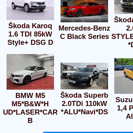
Škod
Škoda Karoq
Mercedes-Benz
2.
1.6 TDI 85kW
C Black Series
STYL
Style+ DSG D
*
Škoda Superb
BMW M5
Suzuk
2.0TDi 110kW
M5*B&W*H
1,4 
*ALU*Navi*DS
UD*LASER*CAR
Al
B