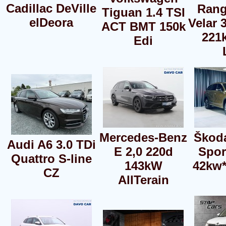
Cadillac DeVille
Rang
Tiguan 1.4 TSI
elDeora
Velar 
ACT BMT 150k
221
Edi
Mercedes-Benz
Škod
Audi A6 3.0 TDi
E 2,0 220d
Spor
Quattro S-line
143kW
42kw
CZ
AllTerain